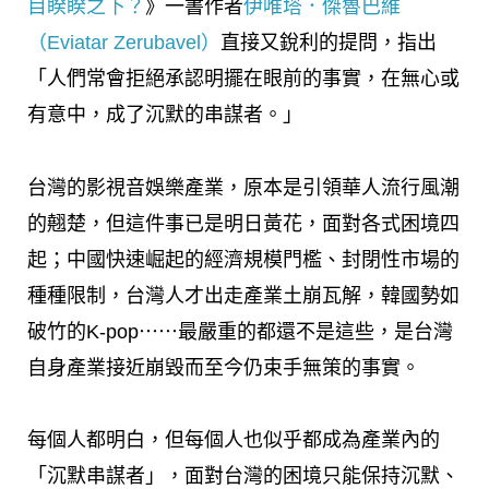
目睽睽之下？
》一書作者
伊唯塔．傑魯巴維
（Eviatar Zerubavel）
直接又銳利的提問，指出
「人們常會拒絕承認明擺在眼前的事實，在無心或
有意中，成了沉默的串謀者。」
台灣的影視音娛樂產業，原本是引領華人流行風潮
的翹楚，但這件事已是明日黃花，面對各式困境四
起；中國快速崛起的經濟規模門檻、封閉性市場的
種種限制，台灣人才出走產業土崩瓦解，韓國勢如
破竹的K-pop⋯⋯最嚴重的都還不是這些，是台灣
自身產業接近崩毀而至今仍束手無策的事實。
每個人都明白，但每個人也似乎都成為產業內的
「沉默串謀者」，面對台灣的困境只能保持沉默、