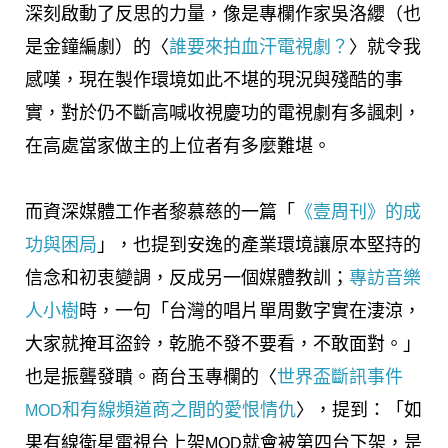
深刻啟動了反思的力量，像是專欄作家吳洛纓（也
是金鐘編劇）的〈
誰要來拍血汗電視劇？
〉就令我
感嘆，現在製作環境如此不堪的現況與殘酷的事
實，對於仍不斷高喊收視慶功的電視劇有多諷刺，
在高處當家做主的上位者有多麼難堪。
而資深媒體工作者黎慕慈的一篇「
《壹周刊》的成
功與困局
」，也提到安逸的產業環境讓原本堅持的
信念和初衷變調，反成另一個媒體教訓；
專訪音樂
人小樹
時，一句「台灣的唱片單周數字實在淒涼，
大家就掩耳盜鈴，乾脆不發不要看，不敢面對。」
也是振聾發聵。商台玉專欄的〈
世界盃斷訊事件
和有線頻道商之間的愛恨情仇
〉，提到：「如
MOD
果有線衛星電視台上架
就會被第四台下架，是
MOD