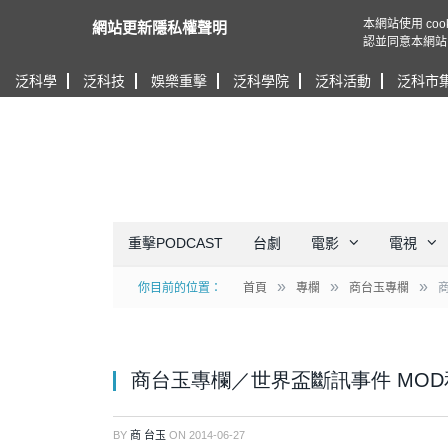
本網站使用 c
網站更新隱私權聲明
認並同意本網站
泛科學
泛科技
娛樂重擊
泛科學院
泛科活動
泛科市
重擊PODCAST
台劇
電影
電視
»
»
»
你目前的位置：
首頁
專欄
商台玉專欄
商台玉專欄／世界盃斷訊事件 MO
BY
商 台玉
ON
2014-06-27