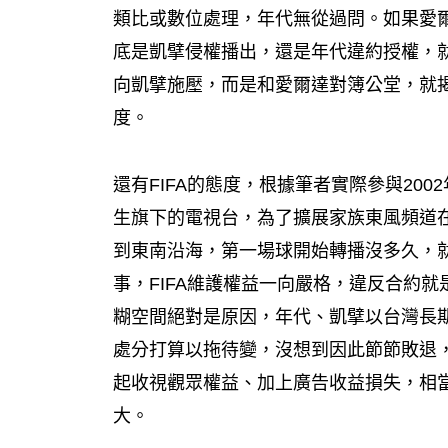
類比或數位處理，年代無從過問。如果愛
底是凱擘侵權播出，還是年代違約授權，
向凱擘施壓，而是和愛爾達對簿公堂，就
度。
還有FIFA的態度，根據筆者實際參與20
生旗下的電視台，為了擴展家族東風頻道
到東南沿海，第一場球開始轉播沒多久，就
事，FIFA維護權益一向嚴格，違反合約就
糊空間絕對是原因，年代、凱擘以台灣長
處分打算以拖待變，沒想到因此節節敗退
起收視觀眾權益、加上廣告收益損失，相
大。