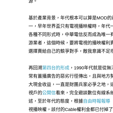
源。
基於產業背景，年代根本可以算是MOD的
一，早年世界盃只有電視播映權時，年代
各種不同形式時，中華電信反而成為唯一
游業者，這個時候，要將電視的播映權利
選擇賣給自己的競爭對手，敵我意識不足
再回溯
第四台的形成
，1990年代就是從
常有蓋播廣告的惡劣行徑傳出，且與地方
大現金收益，一直是財團兵家必爭之地，
視戶的
公開信
看來，完全避談數位有線系
述，至於年代的態度，根據
自由時報報導
視播映權，該付的Cable權利金都已付