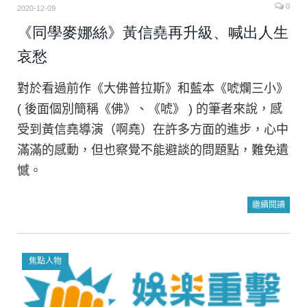
0
2020-12-09
《同學麥娜絲》黃信堯再升級、喊出人生
哀愁
對於看過前作《大佛普拉斯》和藍本《唬爛三小》
( 後面個別簡稱《佛》、《唬》 ) 的筆者來說，感
受到黃信堯導演（啊堯）在許多方面的進步，心中
滿滿的感動，但也察覺不能避談的問題點，難免遺
憾。
繼續閱讀
焦點人物