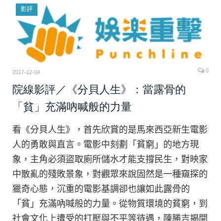
影評
0
2017-12-04
院線影評／《分貝人生》：當露骨的
「貧」充滿吶喊般的力量
看《分貝人生》，首先欣賞的是馬來西亞新生電影
人的勇敢與直言。電影中刻劃「貧窮」的地方現
象，主角必須盜取廁所儲水才能支撐民生，對映家
中散亂的殘敗景象，對觀眾來說固然是一種窺探的
獵奇心態，沉重的電影基調卻也讓如此露骨的
「貧」充滿吶喊般的力量。從物質環境的貧窮，到
社會文化上遭受的打壓與不平等待遇，陳勝吉揭開