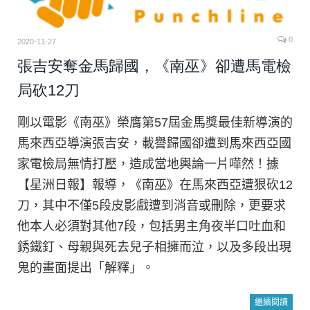
0
2020-11-27
張吉安奪金馬歸國，《南巫》卻遭馬電檢
局砍12刀
剛以電影《南巫》榮膺第57屆金馬獎最佳新導演的
馬來西亞導演張吉安，載譽歸國卻遭到馬來西亞國
家電檢局無情打壓，造成當地輿論一片嘩然！據
【星洲日報】報導，《南巫》在馬來西亞遭狠砍12
刀，其中不僅5段皮影戲遭到消音或刪除，更要求
他本人必須對其他7段，包括男主角夜半口吐血和
銹鐵釘、母親與死去兒子相擁而泣，以及多段出現
鬼的畫面提出「解釋」。
繼續閱讀