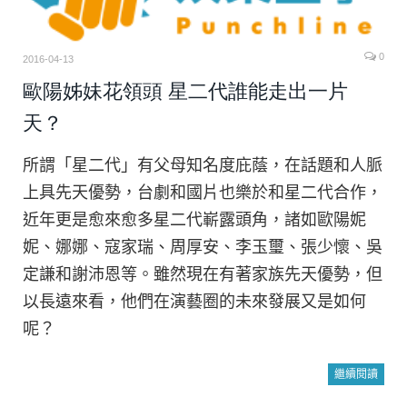
0
2016-04-13
歐陽姊妹花領頭 星二代誰能走出一片
天？
所謂「星二代」有父母知名度庇蔭，在話題和人脈
上具先天優勢，台劇和國片也樂於和星二代合作，
近年更是愈來愈多星二代嶄露頭角，諸如歐陽妮
妮、娜娜、寇家瑞、周厚安、李玉璽、張少懷、吳
定謙和謝沛恩等。雖然現在有著家族先天優勢，但
以長遠來看，他們在演藝圈的未來發展又是如何
呢？
繼續閱讀