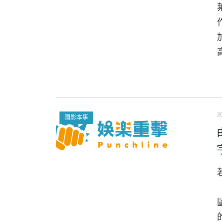
2
國影本事