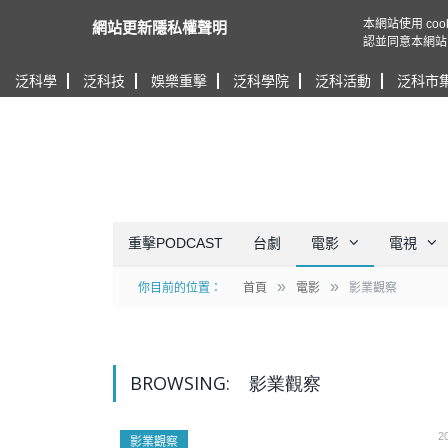
本網站使用 c
網站更新隱私權聲明
認並同意本網站
泛科學
泛科技
娛樂重擊
泛科學院
泛科活動
泛科市
重擊PODCAST
台劇
電影
電視
»
»
你目前的位置：
首頁
電影
影業觀察
BROWSING:
影業觀察
2
影業觀察