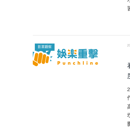
2
影業觀察