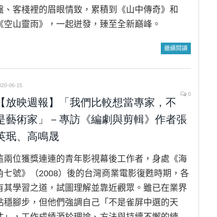
盤、客棧裡的眉眼情致，累積到《山中傳奇》和
《空山靈雨》，一起迸發，臻至全新巔峰。
繼續閱讀
020-06-15
0
【放映週報】「我們比較想當專家，不
是藝術家」－專訪《編劇與剪輯》作者張
英珉、高鳴晟
這兩位獲獎連連的青年影視幕後工作者，身處《海
角七號》（2008）後的台灣商業電影復甦時期，各
有其學習之道，試圖理解並靠近觀眾。雖已在業界
站穩腳步，但他們強調自己「不是雀屏中選的天