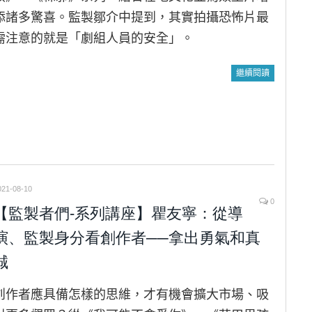
添諸多驚喜。監製鄒介中提到，其實拍攝恐怖片最
需注意的就是「劇組人員的安全」。
繼續閱讀
021-08-10
0
【監製者們-系列講座】瞿友寧：從導
演、監製身分看創作者──拿出勇氣和真
誠
創作者應具備怎樣的思維，才有機會擴大市場、吸