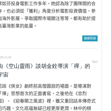
葉如芬投身電影工作多年，她認為除了團隊間的合
作，也必須從「獲利」角度分析電影投資價值，參
加海外影展、爭取國際市場關注等等，都有助於提
高臺灣影業的能量。
繼續閱讀
020-11-02
0
由《空山靈雨》談胡金銓導演「禪」的
宇宙
若說《俠女》劇終前高僧圓寂的場面，是導演對
「禪」思想首次的正面書寫，之後他在《忠烈
圖》、《迎春閣之風波》裡，雖又重回話本傳奇式
的巧趣，文化底蘊無疑已經更厚更潤，林中的棋