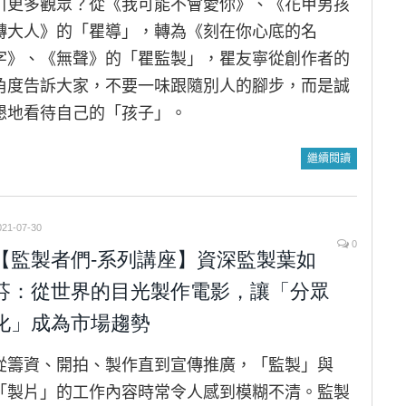
引更多觀眾？從《我可能不會愛你》、《花甲男孩
轉大人》的「瞿導」，轉為《刻在你心底的名
字》、《無聲》的「瞿監製」，瞿友寧從創作者的
角度告訴大家，不要一味跟隨別人的腳步，而是誠
懇地看待自己的「孩子」。
繼續閱讀
021-07-30
0
【監製者們-系列講座】資深監製葉如
芬：從世界的目光製作電影，讓「分眾
化」成為市場趨勢
從籌資、開拍、製作直到宣傳推廣，「監製」與
「製片」的工作內容時常令人感到模糊不清。監製