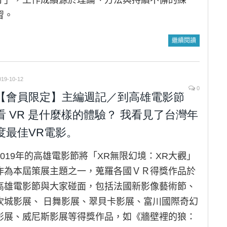
才」，工作成績源於理論、方法與持續不懈的練
習。
繼續閱讀
019-10-12
0
【會員限定】主編週記／到高雄電影節
看 VR 是什麼樣的體驗？ 我看見了台灣年
度最佳VR電影。
2019年的高雄電影節將「XR無限幻境：XR大觀」
作為本屆策展主題之一，蒐羅各國ＶＲ得獎作品於
高雄電影節與大家碰面，包括法國新影像藝術節、
坎城影展、 日舞影展、翠貝卡影展、富川國際奇幻
影展、威尼斯影展等得獎作品，如《牆壁裡的狼：