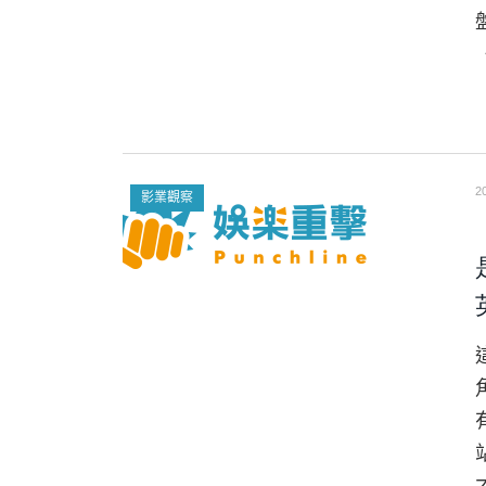
2
影業觀察