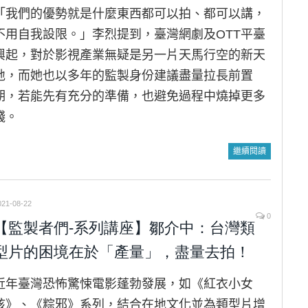
「我們的優勢就是什麼東西都可以拍、都可以講，
不用自我設限。」李烈提到，臺灣網劇及OTT平臺
興起，對於影視產業無疑是另一片天馬行空的新天
地，而她也以多年的監製身份建議盡量拉長前置
期，若能先有充分的準備，也避免過程中燒掉更多
錢。
繼續閱讀
021-08-22
0
【監製者們-系列講座】鄒介中：台灣類
型片的困境在於「產量」，盡量去拍！
近年臺灣恐怖驚悚電影蓬勃發展，如《紅衣小女
孩》、《粽邪》系列，結合在地文化並為類型片增