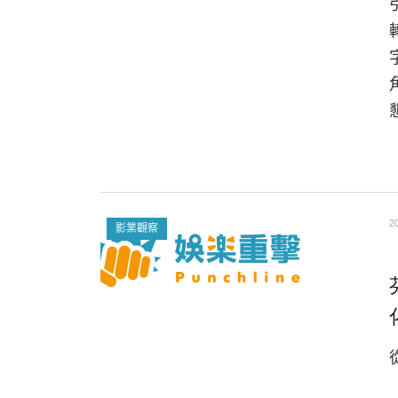
2
影業觀察