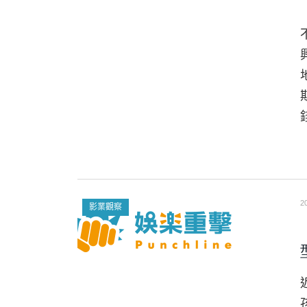
2
影業觀察