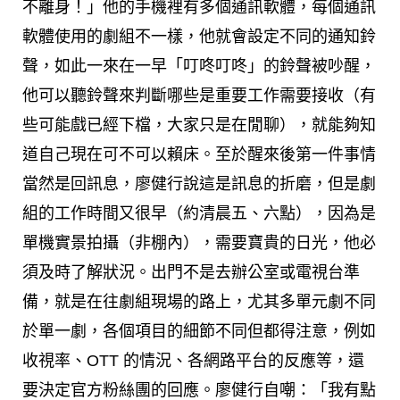
不離身！」他的手機裡有多個通訊軟體，每個通訊
軟體使用的劇組不一樣，他就會設定不同的通知鈴
聲，如此一來在一早「叮咚叮咚」的鈴聲被吵醒，
他可以聽鈴聲來判斷哪些是重要工作需要接收（有
些可能戲已經下檔，大家只是在閒聊），就能夠知
道自己現在可不可以賴床。至於醒來後第一件事情
當然是回訊息，廖健行說這是訊息的折磨，但是劇
組的工作時間又很早（約清晨五、六點），因為是
單機實景拍攝（非棚內），需要寶貴的日光，他必
須及時了解狀況。出門不是去辦公室或電視台準
備，就是在往劇組現場的路上，尤其多單元劇不同
於單一劇，各個項目的細節不同但都得注意，例如
收視率、OTT 的情況、各網路平台的反應等，還
要決定官方粉絲團的回應。廖健行自嘲：「我有點