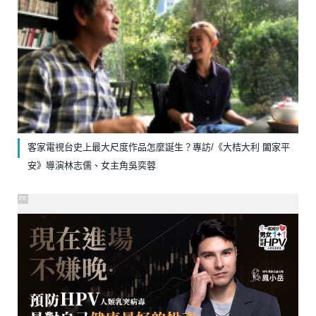
客家電視台史上最大尺度作品怎麼誕生？專訪/《大桔大利 闔家平
安》導演林志儒、女主角吳奕蓉
PR