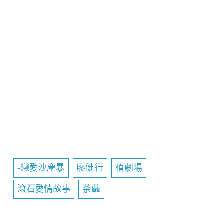
-戀愛沙塵暴
廖健行
植劇場
滾石愛情故事
荼蘼