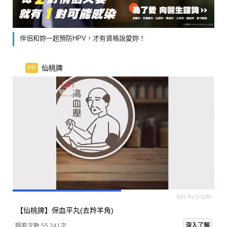
伴侶和妳一起預防HPV，才有資格說愛妳！
仙桃牌
PR
ads by popIn
【仙桃牌】保血平丸(去羚羊角)
深入了解
觀看次數 55,241次