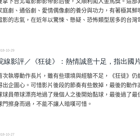
雙拿下台北電影節影帝影后後，又順利闖入金馬獎。這部
家庭劇、通俗劇、愛情偶像劇的養分與功力，有著極其鮮
電影的志氣，在近年以驚悚、懸疑、恐怖類型居多的台灣
018-10-29
院線影評／《狂徒》：熱情誠意十足，指出國
首次執導動作長片，雖有些環境與經驗不足，《狂徒》仍
得出企圖心。可惜影片後段的節奏有些散掉，最後的動作
球球員帶球漂亮地過了幾個人之後開始黏球，最後過了最
球門擦身而過，不能不讓人暗嘆可惜。
018-10-27