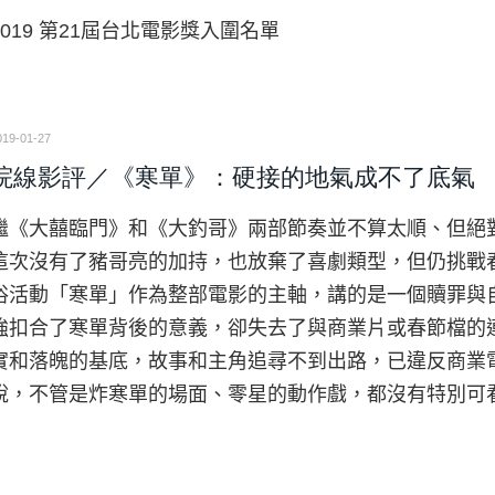
2019 第21屆台北電影獎入圍名單
019-01-27
院線影評／《寒單》：硬接的地氣成不了底氣
繼《大囍臨門》和《大釣哥》兩部節奏並不算太順、但絕
這次沒有了豬哥亮的加持，也放棄了喜劇類型，但仍挑戰
俗活動「寒單」作為整部電影的主軸，講的是一個贖罪與
強扣合了寒單背後的意義，卻失去了與商業片或春節檔的
實和落魄的基底，故事和主角追尋不到出路，已違反商業
說，不管是炸寒單的場面、零星的動作戲，都沒有特別可