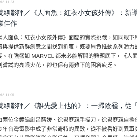
018-11-23
院線影評／《人面魚：紅衣小女孩外傳》：新
業佳作
《人面魚：紅衣小女孩外傳》面臨的實際挑戰，如同眼下
格與提供新鮮創意之間找到折衷，既要肩負推動系列潛力
度。在強盛如 MARVEL 都未必能解開的難題底下，《
利嘗試的亮眼火花，卻也保有兩難下的困窘疲乏。
018-11-05
院線影評／《誰先愛上他的》：一掃陰霾，從
由兩位金鐘編劇呂蒔媛、徐譽庭親手操刀，徐譽庭親自擔
今年台灣電影中成了非常奇特的異數，從不被看好到異軍