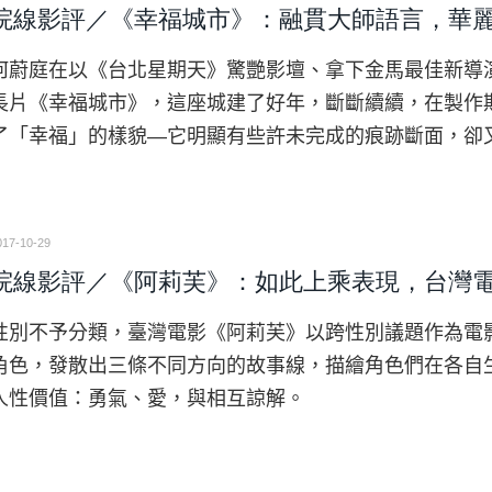
院線影評／《幸福城市》：融貫大師語言，華
何蔚庭在以《台北星期天》驚艷影壇、拿下金馬最佳新導
長片《幸福城市》，這座城建了好年，斷斷續續，在製作
了「幸福」的樣貌—它明顯有些許未完成的痕跡斷面，卻
017-10-29
院線影評／《阿莉芙》：如此上乘表現，台灣
性別不予分類，臺灣電影《阿莉芙》以跨性別議題作為電
角色，發散出三條不同方向的故事線，描繪角色們在各自
人性價值：勇氣、愛，與相互諒解。