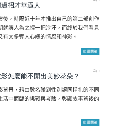
0
麗過招才華逼人
演後，時隔近十年才推出自己的第二部創作
期就讓人為之捏一把冷汗，而終於我們看見
又有太多奪人心魄的情感和神彩。
繼續閱讀
0
電影怎麼能不開出美妙花朵？
影背景，藉由數名碰到性別認同掙扎的不同
生活中面臨的挑戰與考驗，彰顯故事背後的
繼續閱讀