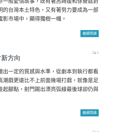
非一般愛情故事，既有著呂蒔媛和徐譽庭對
明的台灣本土特色，又有著努力要成為一部
電影市場中，顯得獨樹一幟。
繼續閱讀
0
片新方向
繳出一定的質感與水準，從劇本到執行都看
高潮戲更遠比不上前面幾場打戲，就像是足
佳起腳點，射門踢出漂亮弧線最後球卻仍與
繼續閱讀