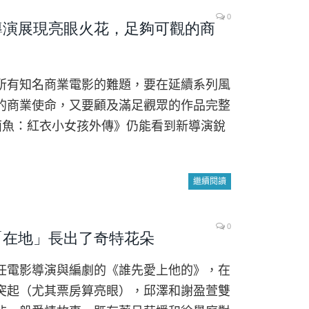
0
導演展現亮眼火花，足夠可觀的商
所有知名商業電影的難題，要在延續系列風
的商業使命，又要顧及滿足觀眾的作品完整
人面魚：紅衣小女孩外傳》仍能看到新導演銳
繼續閱讀
0
「在地」長出了奇特花朵
任電影導演與編劇的《誰先愛上他的》，在
突起（尤其票房算亮眼），邱澤和謝盈萱雙