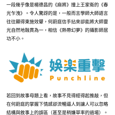
一段幾乎像是楊德昌的《麻將》撞上王家衛的《春
光乍洩》。令人驚訝的是，一般而言學師大師語言
往往顯得東施效顰，何蔚庭信手拈來卻能將大師靈
光自然地融貫為一，相信《熱帶幻夢》的攝影師居
功不小。
若回到故事母題上看，故事不見得經得起推敲，但
在何蔚庭的掌握下情感卻流暢逼人到讓人可以忽略
結構與敘事上的誤區（甚至是稍嫌草率的過場）。