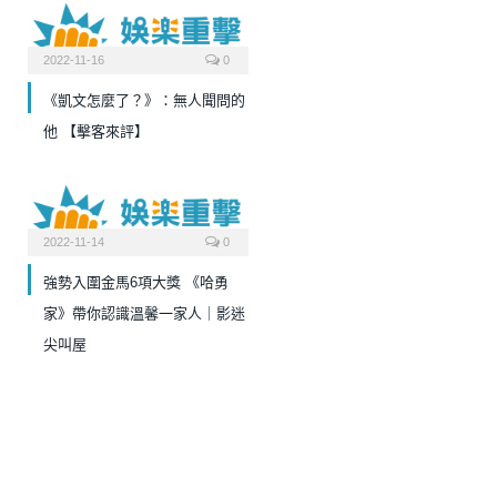
2022-11-16
0
《凱文怎麼了？》：無人聞問的
他 【擊客來評】
2022-11-14
0
強勢入圍金馬6項大獎 《哈勇
家》帶你認識溫馨一家人｜影迷
尖叫屋