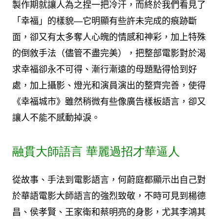
製作期就讓人為之捏一把冷汗，而終於我們看見了
「幸福」的樣貌—它明顯有些許未完成的痕跡斷
面，卻又有太多奪人心魄的情感和神彩，加上特殊
的倒敘手法（儘管不盡完美），把整部電影對於渴
求幸福卻永不可得、漸行漸遠的母題點得恰到好
處，加上攝影、燈光和演員演出的整齊完善，使得
《幸福城市》雖然稍微有些像廣告樣板語言，卻又
讓人不能不感動掉淚。
融貫大師語言 華麗過招才華逼人
從故事、手法到電影語言，何蔚庭都顯示出自己對
於華語電影大師語言的強烈致敬，不時可見到楊德
昌、侯孝賢、王家衛和蔡明亮的身影，尤其李鴻其