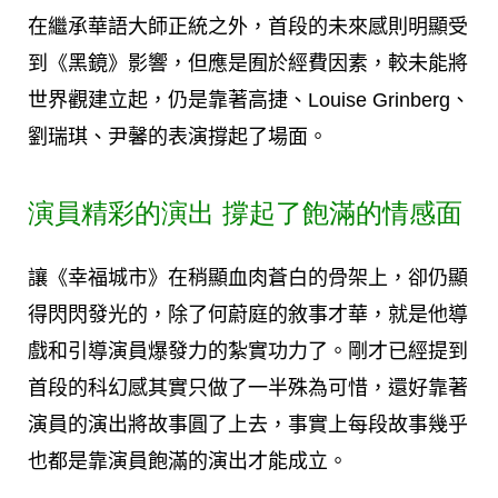
在繼承華語大師正統之外，首段的未來感則明顯受
到《黑鏡》影響，但應是囿於經費因素，較未能將
世界觀建立起，仍是靠著高捷、Louise Grinberg、
劉瑞琪、尹馨的表演撐起了場面。
演員精彩的演出 撐起了飽滿的情感面
讓《幸福城市》在稍顯血肉蒼白的骨架上，卻仍顯
得閃閃發光的，除了何蔚庭的敘事才華，就是他導
戲和引導演員爆發力的紮實功力了。剛才已經提到
首段的科幻感其實只做了一半殊為可惜，還好靠著
演員的演出將故事圓了上去，事實上每段故事幾乎
也都是靠演員飽滿的演出才能成立。