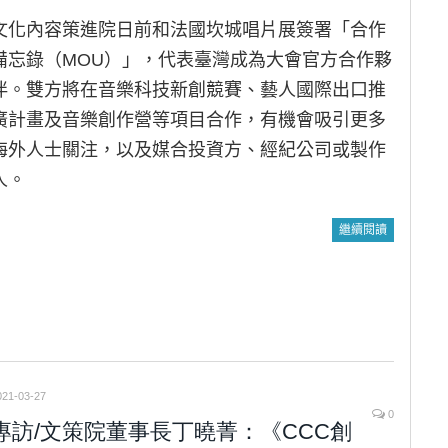
文化內容策進院日前和法國坎城唱片展簽署「合作
備忘錄（MOU）」，代表臺灣成為大會官方合作夥
伴。雙方將在音樂科技新創競賽、藝人國際出口推
廣計畫及音樂創作營等項目合作，有機會吸引更多
海外人士關注，以及媒合投資方、經紀公司或製作
人。
繼續閱讀
021-03-27
0
專訪/文策院董事長丁曉菁：《CCC創