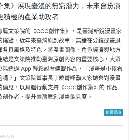
作集》展現臺漫的無窮潛力，未來會扮演
更積極的產業助攻者
隸屬文策院的《CCC創作集》，是臺灣新銳漫畫家
的搖籃，近年來臺灣原創故事，無論在分鏡或畫風
都各具風格及特色。將漫畫圖像、角色經濟與地方
連結是文策院推動臺灣原創內容的重要核心，大眾
更能透過 App 輕鬆觀看連載作品，「漫畫是小孩看
的嗎？」文策院董事長丁曉菁呼籲大家拋棄對漫畫
的偏見，以具體行動支持《CCC創作集》的 作品
及創作者，提升臺灣原創漫畫能見度。
繼續閱讀
021-03-19