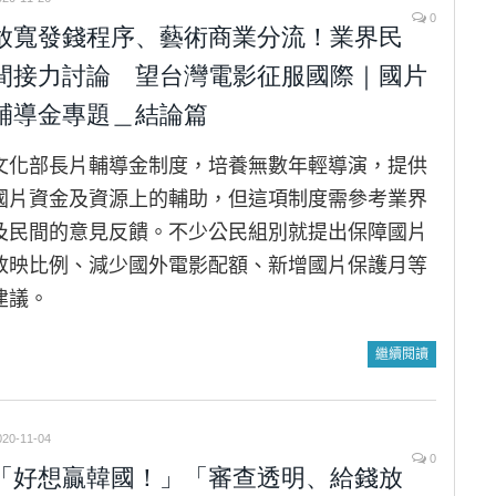
0
放寬發錢程序、藝術商業分流！業界民
間接力討論 望台灣電影征服國際｜國片
輔導金專題＿結論篇
文化部長片輔導金制度，培養無數年輕導演，提供
國片資金及資源上的輔助，但這項制度需參考業界
及民間的意見反饋。不少公民組別就提出保障國片
放映比例、減少國外電影配額、新增國片保護月等
建議。
繼續閱讀
020-11-04
0
「好想贏韓國！」「審查透明、給錢放