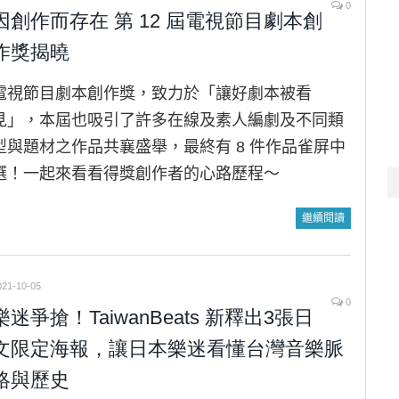
0
因創作而存在 第 12 屆電視節目劇本創
作獎揭曉
電視節目劇本創作獎，致力於「讓好劇本被看
見」，本屆也吸引了許多在線及素人編劇及不同類
型與題材之作品共襄盛舉，最終有 8 件作品雀屏中
選！一起來看看得獎創作者的心路歷程〜
繼續閱讀
021-10-05
0
樂迷爭搶！TaiwanBeats 新釋出3張日
文限定海報，讓日本樂迷看懂台灣音樂脈
絡與歷史