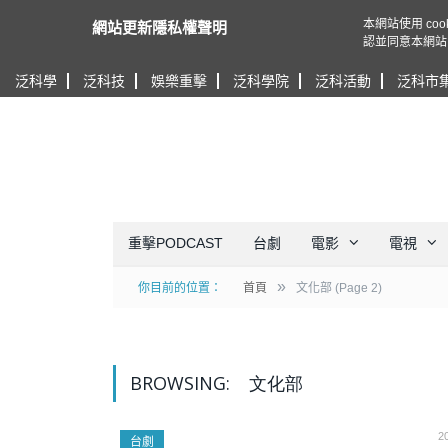
本網站使用 c
網站更新隱私權聲明
認並同意本網站
泛科學
泛科技
娛樂重擊
泛科學院
泛科活動
泛科市
重擊PODCAST
台劇
電影
電視
»
你目前的位置：
首頁
文化部
(Page 2)
BROWSING:
文化部
2
台劇