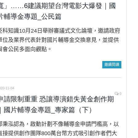
寬」……6建議期望台灣電影大爆發｜國
片輔導金專題_公民篇
泛科知識10月24日舉辦審議式文化論壇，邀請政府
單位及業界代表針對國片輔導金交換意見，並提供
與會公民多面向觀點。
繼續閱讀
020-11-04
0
申請限制重重 恐讓導演錯失黃金創作期
｜國片輔導金專題_專家篇（下）
鄭秉泓認為，啟動計劃不像輔導金申請門檻高，以
直接提供創作團隊800萬台幣方式吸引創作者們大