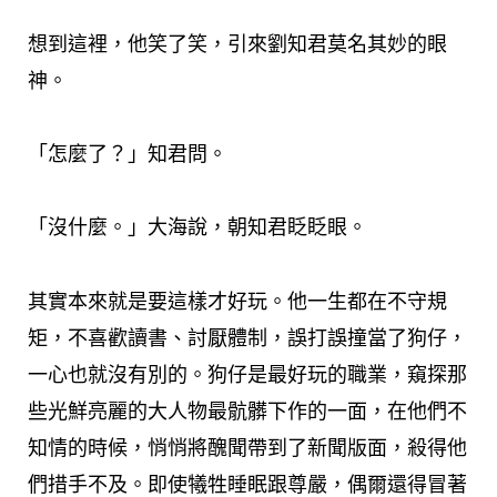
想到這裡，他笑了笑，引來劉知君莫名其妙的眼
神。
「怎麼了？」知君問。
「沒什麼。」大海說，朝知君眨眨眼。
其實本來就是要這樣才好玩。他一生都在不守規
矩，不喜歡讀書、討厭體制，誤打誤撞當了狗仔，
一心也就沒有別的。狗仔是最好玩的職業，窺探那
些光鮮亮麗的大人物最骯髒下作的一面，在他們不
知情的時候，悄悄將醜聞帶到了新聞版面，殺得他
們措手不及。即使犧牲睡眠跟尊嚴，偶爾還得冒著