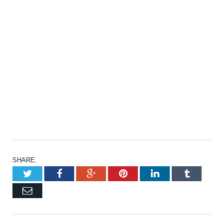
SHARE.
Twitter
Facebook
Google+
Pinterest
LinkedIn
Tumblr
Email