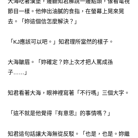
大海吃著漢堡，邊聽知君解說一邊點頭，像看電視
節目一樣。他伸出油膩的食指，在螢幕上晃來晃
去。「妳這個信怎麼解決？」
「KJ應該可以吧。」知君理所當然的樣子。
大海皺眉。「妳確定？妳上次才把人罵成孫
子……」
知君看著大海，眼神裡寫著「不行嗎」三個大字。
「這不就是他覺得『有意思』的事情嗎？」
知君這句話讓大海無從反駁。「也是，也是。妳繼