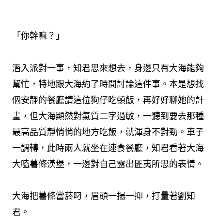
「你幹嘛？」
潛入派對一事，知君思來想去，身邊只有大海能夠
幫忙，特地跟大海約了時間討論這件事。本是想找
個安靜的餐廳請這位狗仔吃頓飯，再好好聊她的計
畫，但大海顯然對氣質二字過敏，一聽到要去那種
最高品質靜悄悄的地方吃飯，就渾身不對勁。車子
一調轉，此時兩人就坐在速食餐廳，知君看著大海
大嗑薯條漢堡，一邊對自己露出匪夷所思的表情。
大海把薯條當菸叼，眉頭一揚一抑，打量著劉知
君。