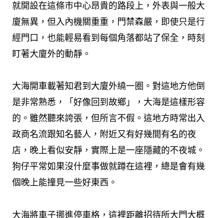
就開設在這條市中心昂貴的路段上，外表與一般大
廈無異，但入內機關重重，門禁森嚴，即使只是行
經門口，也能輕易看到每個角落都站了保全，時刻
盯著大廈外的動靜。
大海開車載著知君到大廈外繞一圈。對這地方他倒
是非常熟悉，「好像回到故鄉」，大海是這樣形容
的。雖然聽來誇張，但所言不假。這地方時常出入
政商名流跟知名藝人，附近又有好幾間有名的夜
店，晚上看似安靜，實際上是一座隱藏的不夜城。
狗仔平常如果沒什麼事做就蹲在這裡，總是會有幾
個晚上能撞見一些好東西。
大海將車子挪進停車格，這裡距離招待所大門大概