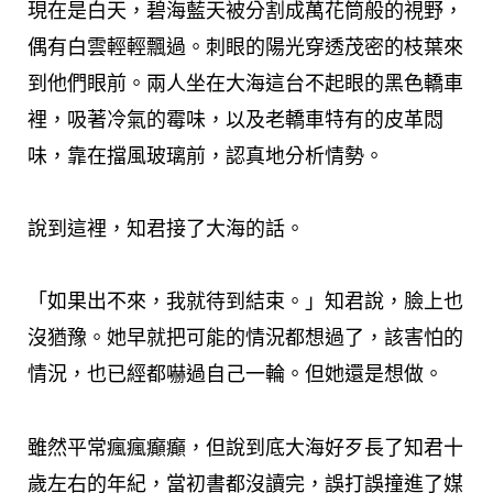
現在是白天，碧海藍天被分割成萬花筒般的視野，
偶有白雲輕輕飄過。刺眼的陽光穿透茂密的枝葉來
到他們眼前。兩人坐在大海這台不起眼的黑色轎車
裡，吸著冷氣的霉味，以及老轎車特有的皮革悶
味，靠在擋風玻璃前，認真地分析情勢。
說到這裡，知君接了大海的話。
「如果出不來，我就待到結束。」知君說，臉上也
沒猶豫。她早就把可能的情況都想過了，該害怕的
情況，也已經都嚇過自己一輪。但她還是想做。
雖然平常瘋瘋癲癲，但說到底大海好歹長了知君十
歲左右的年紀，當初書都沒讀完，誤打誤撞進了媒