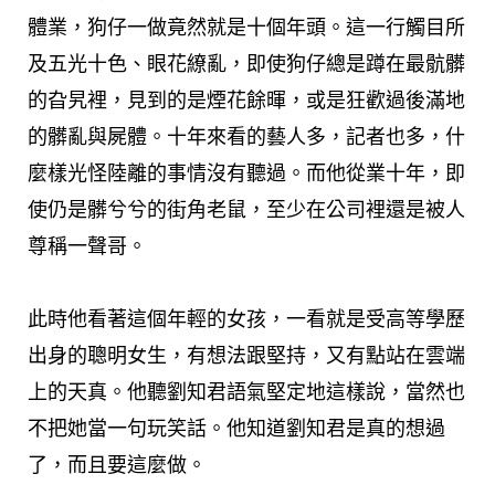
體業，狗仔一做竟然就是十個年頭。這一行觸目所
及五光十色、眼花繚亂，即使狗仔總是蹲在最骯髒
的旮旯裡，見到的是煙花餘暉，或是狂歡過後滿地
的髒亂與屍體。十年來看的藝人多，記者也多，什
麼樣光怪陸離的事情沒有聽過。而他從業十年，即
使仍是髒兮兮的街角老鼠，至少在公司裡還是被人
尊稱一聲哥。
此時他看著這個年輕的女孩，一看就是受高等學歷
出身的聰明女生，有想法跟堅持，又有點站在雲端
上的天真。他聽劉知君語氣堅定地這樣說，當然也
不把她當一句玩笑話。他知道劉知君是真的想過
了，而且要這麼做。