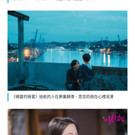
《親愛的房客》迷航的人在夢裏歸港，思念的雨在心裡滾燙