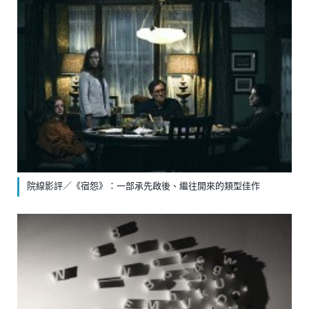
院線影評／《宿怨》：一部承先啟後、繼往開來的類型佳作