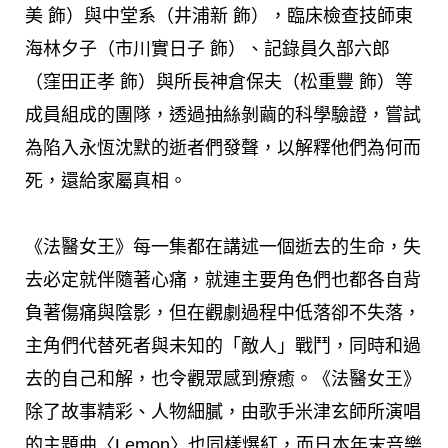
美 飾）與中堂系（井浦新 飾），臨床檢查技師東
海林夕子（市川實日子 飾）、記錄員久部六郎
（窪田正孝 飾）與所長神倉保夫（松重豐 飾）等
成員組成的團隊，透過抽絲剝繭的科學驗證，嘗試
為陷入永恆沈默的逝者們發聲，以解釋他們為何而
死，還給家屬真相。
《法醫女王》每一集都在講述一個逝去的生命，失
去必定就伴隨著心痛，就連主要角色們也都各自背
負著傷痛與陰影，但在觀劇過程中低落卻不失落，
主角們代替死者與未知的「敵人」戰鬥，同時和過
去的自己和解，也令觀眾感到療癒。《法醫女王》
除了故事精彩、人物細膩，由歌手米津玄師所演唱
的主題曲〈Lemon〉也同樣爆紅，而日本年末音樂