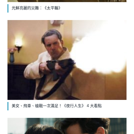
光鮮亮麗的災難：《太平輪》
美女、飛車、槍戰一次滿足！《夜行人生》 4 大看點