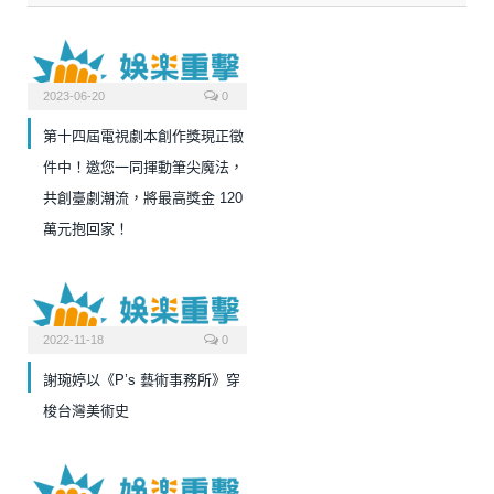
2023-06-20
0
第十四屆電視劇本創作獎現正徵
件中！邀您一同揮動筆尖魔法，
共創臺劇潮流，將最高獎金 120
萬元抱回家！
2022-11-18
0
謝琬婷以《P’s 藝術事務所》穿
梭台灣美術史