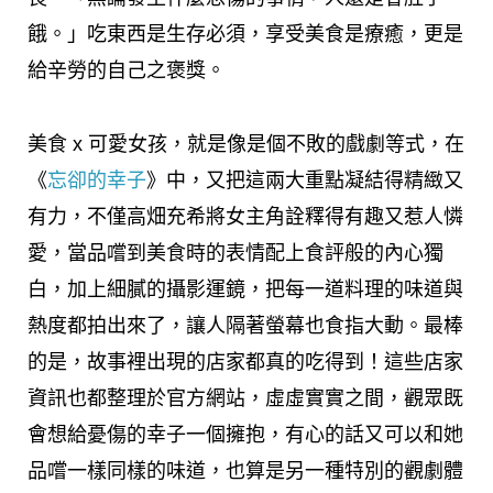
餓。」吃東西是生存必須，享受美食是療癒，更是
給辛勞的自己之褒獎。
美食 x 可愛女孩，就是像是個不敗的戲劇等式，在
《
忘卻的幸子
》中，又把這兩大重點凝結得精緻又
有力，不僅高畑充希將女主角詮釋得有趣又惹人憐
愛，當品嚐到美食時的表情配上食評般的內心獨
白，加上細膩的攝影運鏡，把每一道料理的味道與
熱度都拍出來了，讓人隔著螢幕也食指大動。最棒
的是，故事裡出現的店家都真的吃得到！這些店家
資訊也都整理於官方網站，虛虛實實之間，觀眾既
會想給憂傷的幸子一個擁抱，有心的話又可以和她
品嚐一樣同樣的味道，也算是另一種特別的觀劇體