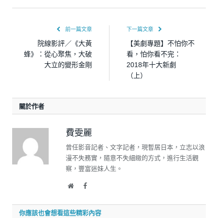
前一篇文章
下一篇文章
院線影評／《大黃
【美劇專題】不怕你不
蜂》：從心聚焦，大破
看，怕你看不完：
大立的變形金剛
2018年十大新劇
（上）
關於作者
費雯麗
曾任影音記者、文字記者，現暫居日本，立志以浪
漫不失務實，隨意不失細緻的方式，進行生活觀
察，豐富迷妹人生。
Website
Facebook
你應該也會想看這些精彩內容