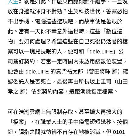
人生
》就是如此。什麼東西讓你絕不離手、一旦沒
放在身邊就渾身不對勁？生於科技世代，答案恐怕
不出手機、電腦這些選項吧，而故事便是著眼於
此。當有一天你不幸意外過世時，這些「數位遺
物」要如何處理？希望這些在自己死後仍活著的檔
案可以一塊兒長眠的人，便可和「dele.LIFE」公
司簽訂契約，若當一定時間內未啟用該數位裝置，
便會由 dele.LIFE 的真柴祐太郎（菅田將暉 飾）確
認委託人是否死亡，最後再由所長坂上圭司（山田
孝之 飾）依照契約內容，遠距消除指定檔案。
可在浩瀚雲端上無限制存取、甚至擴大再擴大的
「檔案」，在職業人士的手中僅需短短幾秒、按個
鈕，彈指之間就彷彿不曾存在地被消滅，但 0101