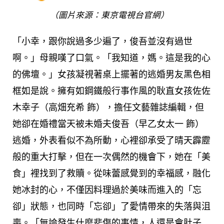
（圖片來源：東京電視台官網）
「小幸，跟你說過多少遍了，俊吾並沒有過世
啊。」母親嘆了口氣。「我知道，媽。這是我的心
的佛壇。」女孩凝視著桌上擺著的逃婚男友黑色相
框如是說。擁有如鋼鐵般行事作風的耿直女孩佐佐
木幸子（高畑充希 飾），擔任文藝雜誌編輯，但
她卻在婚禮當天被未婚夫俊吾（早乙女太一 飾）
逃婚，外表看似不為所動，心裡卻承受了晴天霹靂
般的重大打擊，但在一次偶然的機會下，她在「美
食」裡找到了救贖。從味蕾感覺到的幸福感，融化
她冰封的心，不僅因料理過於美味而進入的「忘
卻」狀態，也同時「忘卻」了愛情帶來的失落與沮
喪。「無論發生什麼悲傷的事情，人還是會肚子