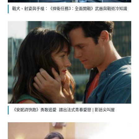
戰犬、射姿與手槍：《捍衛任務3：全面開戰》武器與戰術冷知識
《安妮詩快跑》勇敢追愛 譜出法式青春愛戀 | 影迷尖叫屋