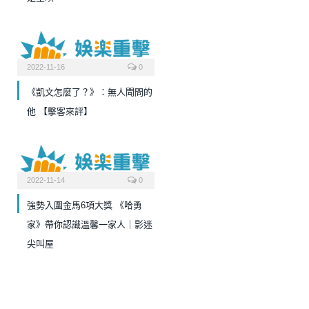
2022-11-16
0
《凱文怎麼了？》：無人聞問的
他 【擊客來評】
2022-11-14
0
強勢入圍金馬6項大獎 《哈勇
家》帶你認識溫馨一家人｜影迷
尖叫屋