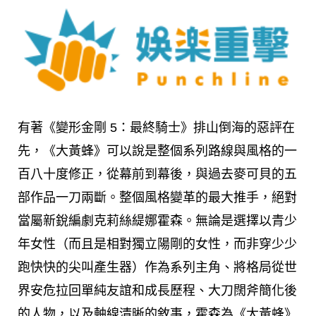
有著《變形金剛 5：最終騎士》排山倒海的惡評在
先，《大黃蜂》可以說是整個系列路線與風格的一
百八十度修正，從幕前到幕後，與過去麥可貝的五
部作品一刀兩斷。整個風格變革的最大推手，絕對
當屬新銳編劇克莉絲緹娜霍森。無論是選擇以青少
年女性（而且是相對獨立陽剛的女性，而非穿少少
跑快快的尖叫產生器）作為系列主角、將格局從世
界安危拉回單純友誼和成長歷程、大刀闊斧簡化後
的人物，以及軸線清晰的敘事，霍森為《大黃蜂》