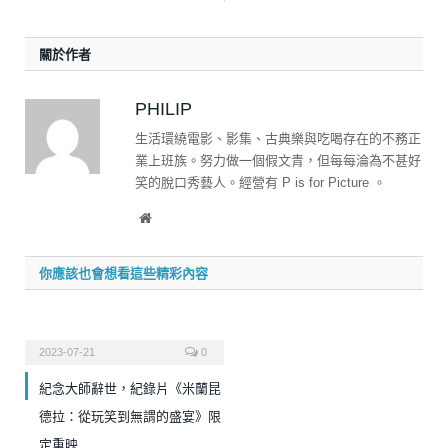
關於作者
PHILIP
生活環繞電影、影集、古典樂與吃喝存在的不務正
業上班族。努力做一個假文青，但每每淪為不甚好
笑的脫口秀藝人。經營有 P is for Picture 。
Website
你應該也會想看這些精彩內容
2023-07-21
0
紀念大師辭世，紀錄片《米蘭昆
德拉：從玩笑到無謂的盛宴》限
定重映