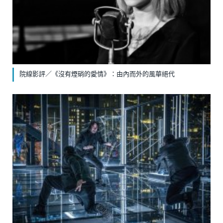
院線影評／《沒有煙硝的愛情》：由內而外的風華絕代