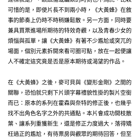
可惜的是，即使片長不到兩小時，《大黃蜂》在敘
事的節奏上仍時不時稍嫌鬆散。另一方面，同時要
兼具買票進場所期待的特效奇觀，以及青春少女的
煩惱與孤單，讓《大黃蜂》有著不少尷尬或突兀的
場面，個別元素拆開來看可圈可點，放在一起便讓
人不確定這究竟是否是原本期待或渴望的作品。
在《大黃蜂》之後，麥可貝與《變形金剛》之間的
關聯，恐怕就只剩下片頭字幕禮貌性掛的製片空銜
而已：原本的系列在霍森與奈特的修正後，也幾乎
找不出角色名字之外的共通點。本片會成功開枝散
葉、讓系列重獲新生，還是修正力度過大，落得矯
枉過正的尷尬，有待票房與觀眾的期待回答，但至