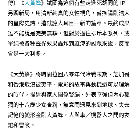
傳）《
大黃蜂
》試圖為這個有些走進死胡同的 IP
另闢新局，用清新純真的女性視角，替換陽剛浩大
的星際史詩，造就讓人耳目一新的篇章。最終成果
雖不能說是完美無缺，但對於過往排斥本系列，或
單純被各種聲光效果轟炸到麻痺的觀眾來說，反而
會是一大利多。
《大黃蜂》將時間拉回八零年代冷戰末期、芝加哥
和香港還沒被夷平、電影的故事與動機還可以理解
的時代，描述與家人關係緊繃、外表堅強但內心孤
獨的十八歲少女查莉，無意間遇見來到地球、失去
記憶的變形金剛大黃蜂，人與車／機器人之間的友
誼和冒險。