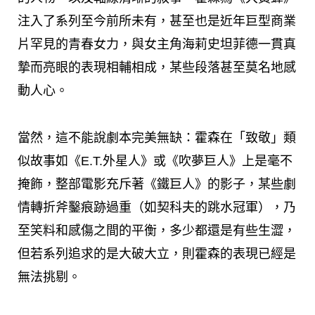
注入了系列至今前所未有，甚至也是近年巨型商業
片罕見的青春女力，與女主角海莉史坦菲德一貫真
摯而亮眼的表現相輔相成，某些段落甚至莫名地感
動人心。
當然，這不能說劇本完美無缺：霍森在「致敬」類
似故事如《E.T.外星人》或《吹夢巨人》上是毫不
掩飾，整部電影充斥著《鐵巨人》的影子，某些劇
情轉折斧鑿痕跡過重（如契科夫的跳水冠軍），乃
至笑料和感傷之間的平衡，多少都還是有些生澀，
但若系列追求的是大破大立，則霍森的表現已經是
無法挑剔。