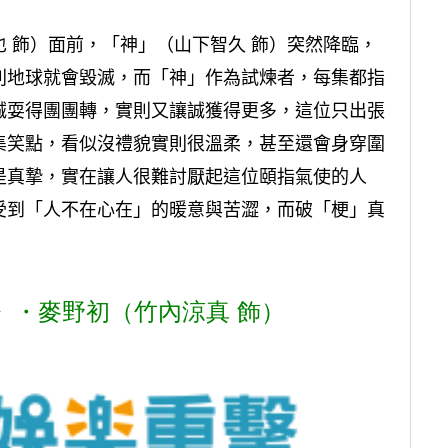
 飾）面前，「神」（山下智久 飾）突然降臨，
則地球就會毀滅，而「神」作為試煉者，每集都指
誠耍得團團轉，實則又讓誠獲得更多，這位只出張
集笑點，看似沒禮貌實則很溫柔，甚至還會身穿圍
是真摯，實在讓人很難討厭起這位頤指氣使的人
受到「人不在心在」的暖意與苦澀，而破「梗」真
》・麥野初（竹內涼真 飾）