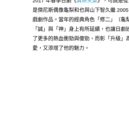
2017 年春季日劇《
真命天菜
》，可說是從
是傑尼斯偶像龜梨和也與山下智久繼 200
戲劇作品。當年的經典角色「修二」（龜梨
「誠」與「神」身上有所延續，也讓日劇
了更多的熱血衝勁與傻勁，而彰「升級」
愛，又添增了他的魅力。