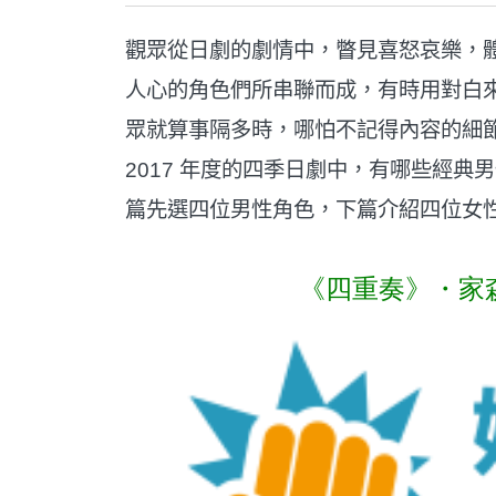
觀眾從日劇的劇情中，瞥見喜怒哀樂，
人心的角色們所串聯而成，有時用對白
眾就算事隔多時，哪怕不記得內容的細
2017 年度的四季日劇中，有哪些經
篇先選四位男性角色，下篇介紹四位女
《四重奏》・家