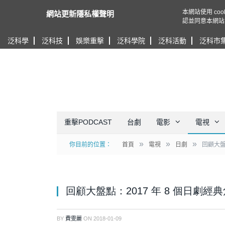
本網站使用 c
網站更新隱私權聲明
認並同意本網站
泛科學
泛科技
娛樂重擊
泛科學院
泛科活動
泛科市
重擊PODCAST
台劇
電影
電視
»
»
»
你目前的位置：
首頁
電視
日劇
回顧大盤
回顧大盤點：2017 年 8 個日劇經
BY
費雯麗
ON
2018-01-09