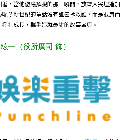
糾著，當他徹底解脫的那一瞬間，放聲大哭埋進加
心呢？新世紀的童話沒有誰去拯救誰，而是並肩而
，掙扎成長，攜手造就最甜的故事扉頁。
紘一（役所廣司 飾）