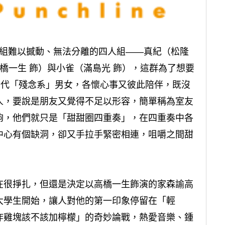
組難以撼動、無法分離的四人組——真紀（松隆
高橋一生 飾）與小雀（滿島光 飾），這群為了想要
 世代「殘念系」男女，各懷心事又彼此陪伴，既沒
人，要說是朋友又覺得不足以形容，簡單稱為室友
夠，他們就只是「甜甜圈四重奏」，在四重奏中各
中心有個缺洞，卻又手拉手緊密相連，咀嚼之間甜
在很掙扎，但還是決定以高橋一生飾演的家森諭高
大學生開始，讓人對他的第一印象停留在「輕
炸雞塊該不該加檸檬」的奇妙論戰，熱愛音樂、鍾