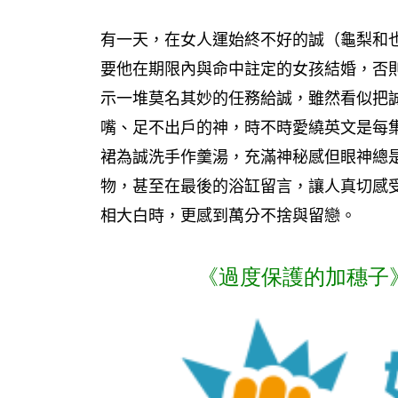
有一天，在女人運始終不好的誠（龜梨和也
要他在期限內與命中註定的女孩結婚，否
示一堆莫名其妙的任務給誠，雖然看似把
嘴、足不出戶的神，時不時愛繞英文是每
裙為誠洗手作羹湯，充滿神秘感但眼神總
物，甚至在最後的浴缸留言，讓人真切感
相大白時，更感到萬分不捨與留戀。
《過度保護的加穗子