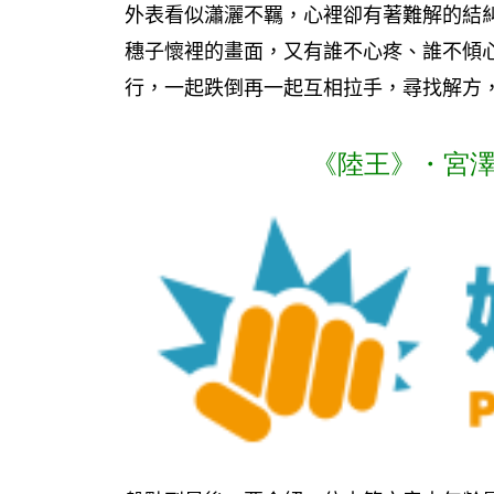
外表看似瀟灑不羈，心裡卻有著難解的結
穗子懷裡的畫面，又有誰不心疼、誰不傾
行，一起跌倒再一起互相拉手，尋找解方
《陸王》・宮澤