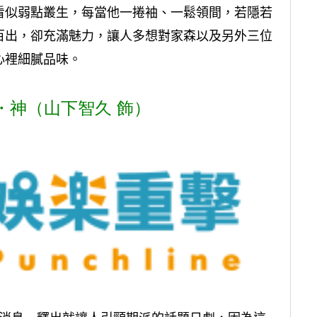
看似弱點叢生，每當他一捲袖、一鬆領間，若隱若
百出，卻充滿魅力，讓人多想對家森以及另外三位
心裡細膩品味。
・神（山下智久 飾）