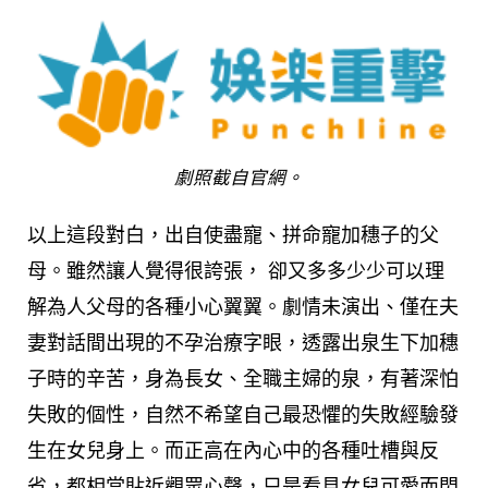
劇照截自官網。
以上這段對白，出自使盡寵、拼命寵加穗子的父
母。雖然讓人覺得很誇張， 卻又多多少少可以理
解為人父母的各種小心翼翼。劇情未演出、僅在夫
妻對話間出現的不孕治療字眼，透露出泉生下加穗
子時的辛苦，身為長女、全職主婦的泉，有著深怕
失敗的個性，自然不希望自己最恐懼的失敗經驗發
生在女兒身上。而正高在內心中的各種吐槽與反
省，都相當貼近觀眾心聲，只是看見女兒可愛而閃