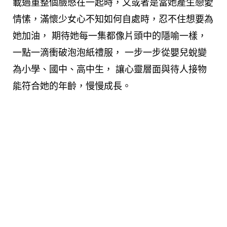
載過重整個臉憋在一起時，又或者是當她產生戀愛
情愫，滿懷少女心不知如何自處時，忍不住想要為
她加油， 期待她每一集都像片頭中的隱喻一樣，
一點一滴衝破泡泡紙禮服， 一步一步從嬰兒蛻變
為小學、國中、高中生， 讓心靈層面與待人接物
能符合她的年齡，慢慢成長。