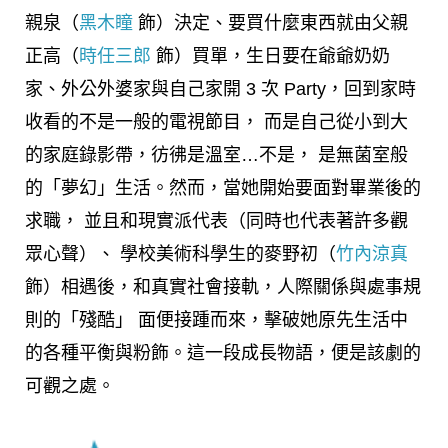
親泉（
黑木瞳
飾）決定、要買什麼東西就由父親
正高（
時任三郎
飾）買單，生日要在爺爺奶奶
家、外公外婆家與自己家開 3 次 Party，回到家時
收看的不是一般的電視節目， 而是自己從小到大
的家庭錄影帶，彷彿是溫室…不是， 是無菌室般
的「夢幻」生活。然而，當她開始要面對畢業後的
求職， 並且和現實派代表（同時也代表著許多觀
眾心聲）、 學校美術科學生的麥野初（
竹內涼真
飾）相遇後，和真實社會接軌，人際關係與處事規
則的「殘酷」 面便接踵而來，擊破她原先生活中
的各種平衡與粉飾。這一段成長物語，便是該劇的
可觀之處。