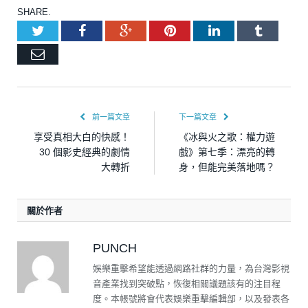
SHARE.
Twitter
Facebook
Google+
Pinterest
LinkedIn
Tumblr
Email
前一篇文章
下一篇文章
享受真相大白的快感！
《冰與火之歌：權力遊
30 個影史經典的劇情
戲》第七季：漂亮的轉
大轉折
身，但能完美落地嗎？
關於作者
PUNCH
娛樂重擊希望能透過網路社群的力量，為台灣影視
音產業找到突破點，恢復相關議題該有的注目程
度。本帳號將會代表娛樂重擊編輯部，以及發表各