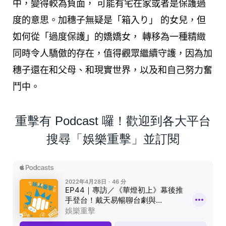
中，變得較為負面， 可能有宅在家或者是保護過
度的意思。加穗子無疑是「箱入り」 的女兒，但
如何從「過度保護」的嬌嬌女， 轉移為一種精緻
同時令人驕傲的存在，值得觀眾繼續守護，因為加
穗子還在和父母、和現實世界，以及和自己努力奮
鬥中。
重擊有 Podcast 囉！歡迎到各大平台
搜尋「娛樂重擊」並訂閱