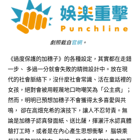
劇照截自
官網
。
《過度保護的加穗子》的各種設定，其實都在走錯
一步、 多過一分就會失敗的精微設計中。放在現
代的社會脈絡下，沒什麼社會常識、活在童話裡的
女孩，絕對會被用輕蔑地口吻嘲笑為「公主病」；
然而，明明已預想加穗子不會獲得太多喜愛與共
鳴， 卻在高畑充希的演技下，讓人不忍苛責。無
論是加穗子認真發面紙、送比薩，揮灑汗水認真體
驗打工時，或者是在內心產生思想衝擊， 腦袋乘