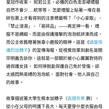
皇冠作收束， 宛若公主，必備的白色澎澎裙禮服
自然不會少….欸等等， 怎麼禮服上貼著一堆在易
碎包裹上才看得到的注意標籤啊？「小心拿取」、
「禁止浸濕」、「易碎品」——再定神一看， 禮
服不是綢緞，而是由保護撞擊的泡泡紙拼湊而成，
而公主依舊瞪著無辜小鹿般的眼神。這是《
過度保
護的加穗子
》的宣傳海報，從視覺效果到劇名皆開
宗明義告訴你，這就是一部關於被小心翼翼對待的
過保護女孩， 如何掙脫能保護自己免於受傷，卻
太過悶熱束縛的泡泡紙， 面對社會、他人與自己
的故事。
故事描述著大學生根本加穗子（
高畑充希
飾），
從小在父母的呵護下長大，每天要穿什麼衣服由母