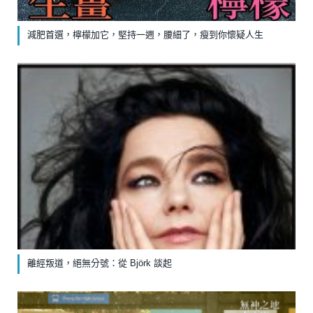
減肥首選，檸檬加它，堅持一週，腰細了，瘦到你懷疑人生
離經叛道，絕無分號：從 Björk 談起