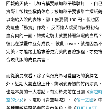
回報的天使。比如言稱要讓加穗子體驗打工，自己
實際上卻找空檔偷休息；被加穗子要求幫忙摺紙鶴
以送給入院的表妹，卻 1 隻要價 100 円。但也因
為這些「務實」作為， 反而讓人感受到麥野初有
血有肉的一面，誰規定騎士就要騎著無瑕的白馬？
彼此在激盪中互有成長、 彼此 cover，就是因為不
完美，才能踏上追求著更完美的冒險旅程，才更符
合現代版的成長寓言。
而從演員來看，除了高畑充希可愛靈巧的演繹之
外，近期人氣直線上升、飾演麥野初的竹內涼真，
也是本劇的一大看點。有別於先前在日劇《
穿越時
空的少女
》、電影《青空吶喊》、《
帝一之國
》中
各種無敵清爽熱血的青春角色，繼《
THE LAST