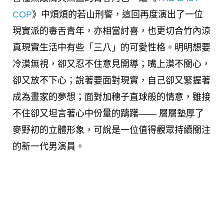
COP
》中煩煩的若山刑警，這回再度演出了一位
現實派的毒舌青年，亦相當討喜，也更切合竹內涼
真現實生活中有些「三八」的可愛性格。明明想要
冷漠無視，卻又忍不住意見開導；嘴上漠不關心，
卻又放不下心；說著要面對現實，自己卻又緊握著
成為畫家的夢想；面對加穗子直球般的情意，雖接
不住卻又坦言著心中份量的躊躇—— 層層墊厚了
麥野初的立體形象，可說是一位值得觀眾持續關注
的新一代男演員。