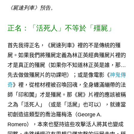
《屍速列車》預告。
正名：「活死人」不等於「殭屍」
首先我得正名，《屍速列車》裡的不是傳統的殭
屍。如果我們將殭屍定義為林正英經典殭屍片裡的
才是真正的殭屍（如果你不知道林正英是誰，那…
先去做做殭屍片的功課吧）；或是像電影《
神鬼傳
奇
》裡，從棺材裡被召喚回魂，全身纏滿繃帶的法
師「印和闐」才是殭屍。那《屍》片裡的應該被稱
之為「活死人」（或是「活屍」也可以），就連當
初創造這類型的喬治羅梅洛（George A.
Romero），本來也堅持這些攻擊活人將其也變成