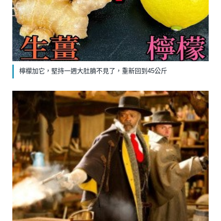
檸檬加它，堅持一週大肚腩不見了，重新回到45公斤