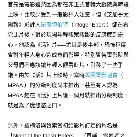
首先是電影雖然因為都在非正式首輪大戲院與時段
上映，比較少受到一般影評人注意，但《芝加哥太
陽報》影評人
羅傑伊伯特
（ Roger Ebert ）卻在看
完此片後，對於現場年輕觀眾觀影的反應感到憂
心。他認為《活》片—–尤其是後半部，恐怖程度
會對年輕人身心造成負面影響，特別警告電影院與
父母們不應該讓年輕人觀看此片，引發了一些爭
議。由於《活》片上映時，當時
美國電影協會
（
MPAA ）的分級制度尚未推出，甚至有人認為
MPAA 趕在《活》上片後一個月就推出分級制度，
就是為了度悠悠之口。
另外，羅梅洛與魯索當初給影片訂定的片名是
「Night of the Flesh Eaters 」（直譯：食屍者之