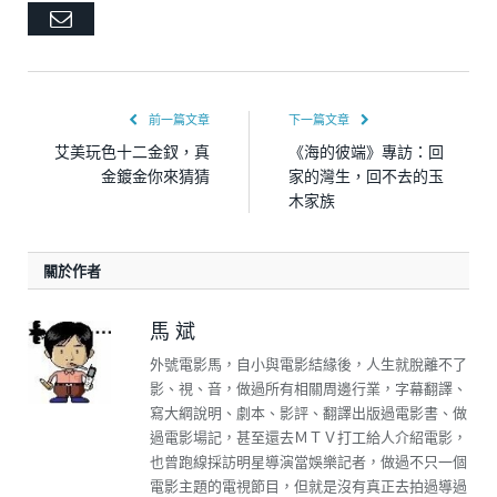
Email
前一篇文章
下一篇文章
艾美玩色十二金釵，真
《海的彼端》專訪：回
金鍍金你來猜猜
家的灣生，回不去的玉
木家族
關於作者
馬 斌
外號電影馬，自小與電影結緣後，人生就脫離不了
影、視、音，做過所有相關周邊行業，字幕翻譯、
寫大綱說明、劇本、影評、翻譯出版過電影書、做
過電影場記，甚至還去ＭＴＶ打工給人介紹電影，
也曾跑線採訪明星導演當娛樂記者，做過不只一個
電影主題的電視節目，但就是沒有真正去拍過導過