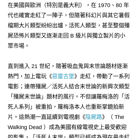
在美國與歐洲（特別是義大利），在 1970、80 年
代也確實走紅了一陣子，但隨著科幻片與其它暑假
檔期大片類型紛紛出爐，活死人類型，甚至整個殭
屍恐怖片類型又逐漸走回 B 級片與獨立製片的小
眾市場。
直到進入 21 世紀，隨著吸血鬼與末世論題材逐漸
熱門，加上電玩《
惡靈古堡
》走紅，帶動了一系列
電影；連帶殭屍／活死人結合末世論的新興次類型
「殭屍末世論」題材的風行。不但讓羅梅洛的「活
死人系列」被重拍，羅梅洛本人也重新掌鏡拍新
片。這熱潮一直延續到電視劇《
陰屍路
》（ The
Walking Dead ）成為美國有線電視史上最受歡迎
的影集，「活死人末世」類型已經成為現在最走紅