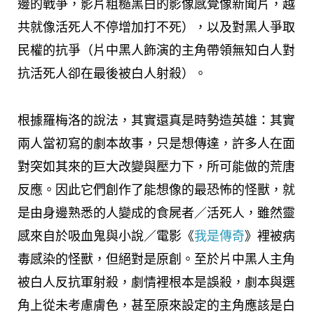
邊的戰爭，影片粗糙黑白的影像感覺像新聞片，越
共就像活死人不停增加打不死），以及對黑人爭取
民權的抗爭（片中黑人飾演的主角帶領無知白人對
抗活死人卻在最後被白人射殺）。
根據羅梅洛的說法，其實還真是時勢造英雄：其實
兩人當初寫的劇本故事，只是想傳達，許多人在面
對突如其來的巨大改變與壓力下，所可能做的荒唐
反應。因此它們創作了能想像的最恐怖的怪獸，就
是由身邊熟悉的人變成的食屍者／活死人，雖然靈
感來自於吸血鬼與小說／電影《
我是傳奇
》裡被病
毒感染的怪獸，但絕對是原創。至於片中黑人主角
被白人反抗軍射殺，劇情裡根本是誤殺，劇本與選
角上從未考慮膚色，甚至原來設定的主角應該是白