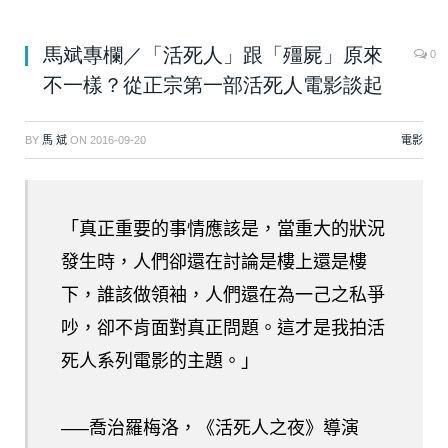
馬斌專欄／「活死人」跟「殭屍」原來
0
不一樣？從正宗第一部活死人電影談起
BY
馬 斌
ON
2016-09-20
電影
「真正重要的事情應該是，當重大的狀況
發生時，人們卻還在討論是樓上還是樓
下，誰該做領袖，人們還在為一己之私爭
吵，卻不肯面對真正問題。這才是我拍活
死人系列電影的主題。」
—–喬治羅梅洛，《活死人之夜》導演