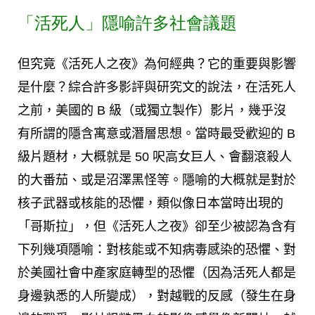
「活死人」隱喻許多社會議題
但究竟《活死人之夜》為何經典？它的重要與影響
是什麼？綜合許多影評與研究文的說法，在活死人
之前，美國的 B 級（或獨立製作）影片，幾乎沒
有所謂的隱含寓意或潛層思想。當時最受歡迎的 B
級片題材，大概就是 50 呎高女巨人、會翻滾殺人
的大番茄、或是沼澤黑怪等。隱喻的大概就是對於
核子武器或核能的恐懼，類似像日本當時出現的
「哥斯拉」，但《活死人之夜》卻至少被認為含有
下列幾項隱喻：對核能或不知病毒感染的恐懼、對
於美國社會中產家庭轉型的恐懼（因為活死人都是
身邊孰悉的人所變成），對越戰的反感（發生在身