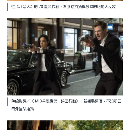
從《八惡人》的 70 釐米作戰，看膠卷拍攝與放映的絕地大反攻
院線影評／《 MIB星際戰警：跨國行動》：新瓶裝舊酒、不知所云
的外星話連篇