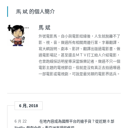
的個人簡介
馬 斌
馬 斌
外號電影馬，自小與電影結緣後，人生就脫離不了
影、視、音，做過所有相關周邊行業，字幕翻譯、
寫大綱說明、劇本、影評、翻譯出版過電影書、做
過電影場記，甚至還去ＭＴＶ打工給人介紹電影，
也曾跑線採訪明星導演當娛樂記者，做過不只一個
電影主題的電視節目，但就是沒有真正去拍過導過
一部電影或電視劇，可說是最另類的電影界逃兵。
6 月, 2018
6 月 22
在地內容成為國際平台的搶手貨？從近期 8 部
Netflix 戲劇合作，看亞洲市場的佈局