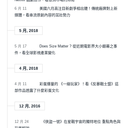
6 月 11
美國六月高注目新劇爭相出籠！傳統廠牌對上新
媒體，看串流原創內容的茁壯勢力
5 月, 2018
5 月 17
Does Size Matter ? 從近期電影界大小銀幕之事
件，看全球影視產業變化
4 月, 2018
4 月 11
彩蛋爆量的 《一級玩家》！看《反暴戰士盟》這
部作品透露了什麼彩蛋文化
12 月, 2016
12 月 24
《俠盜一號》在星戰宇宙的獨特地位 重點角色與