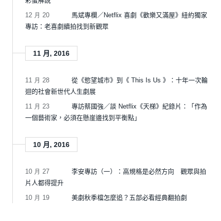
彩蛋解說
12 月 20
馬斌專欄／Netflix 喜劇《歡樂又滿屋》紐約獨家
專訪：老喜劇續拍找到新觀眾
11 月, 2016
11 月 28
從《慾望城市》到《 This Is Us 》：十年一次輪
迴的社會新世代人生劇展
11 月 23
專訪蔡國強／談 Netflix《天梯》紀錄片：「作為
一個藝術家，必須在懸崖邊找到平衡點」
10 月, 2016
10 月 27
李安專訪（一）：高規格是必然方向 觀眾與拍
片人都得提升
10 月 19
美劇秋季檔怎麼追？五部必看經典翻拍劇