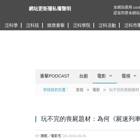
本網站使用 c
網站更新隱私權聲明
認並同意本網站
泛科學
泛科技
娛樂重擊
泛科學院
泛科活動
泛科市
重擊PODCAST
台劇
電影
電視
»
»
你目前的位置：
首頁
電影
玩不完的喪屍題材
玩不完的喪屍題材：為何《屍速列
BY
飽妮／電影宅
ON
2016-09-05