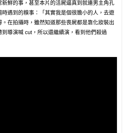
常新鮮的事，甚至本片的活屍逼真到就連男主角孔
場時遇到的糗事：「其實我是個很膽小的人，去遊
得。在拍攝時，雖然知道那些喪屍都是靠化妝裝出
到導演喊 cut，所以還繼續演，看到他們殺過