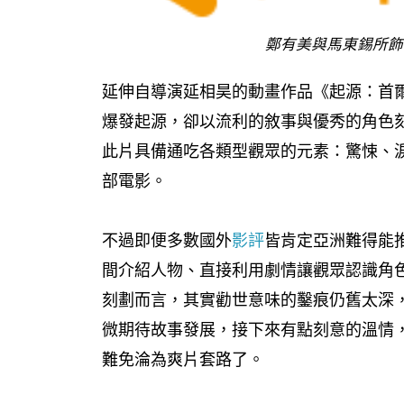
鄭有美與馬東錫所飾
延伸自導演延相昊的動畫作品《起源：首
爆發起源，卻以流利的敘事與優秀的角色
此片具備通吃各類型觀眾的元素：驚悚、
部電影。
不過即便多數國外
影評
皆肯定亞洲難得能
間介紹人物、直接利用劇情讓觀眾認識角
刻劃
而言，其實勸世意味的鑿痕仍舊太深
微期待故事發展，接下來有點刻意的溫情
難免淪為爽片套路了。