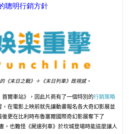
的聰明行銷方針
的《末日之戰》＋《末日列車》既視感。
：首爾車站》，因此片商有了一個特別的
行銷策略
胃，在電影上映前就先讓動畫報名各大奇幻影展並
最後更在比利時布魯塞爾國際奇幻影展奪下了
獎紀錄背書，也難怪《屍速列車》於坎城登場時能這麼讓人