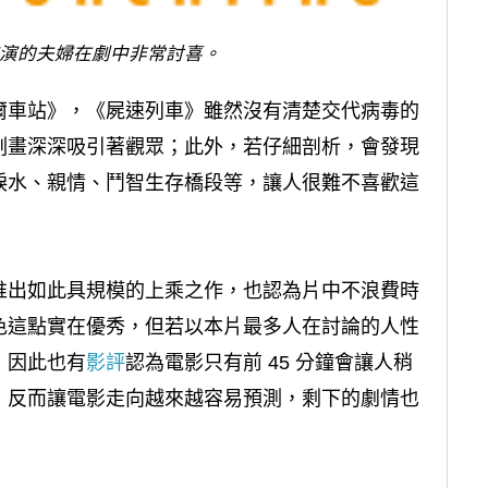
演的夫婦在劇中非常討喜。
爾車站》，《屍速列車》雖然沒有清楚交代病毒的
刻畫深深吸引著觀眾；此外，若仔細剖析，會發現
淚水、親情、鬥智生存橋段等，讓人很難不喜歡這
推出如此具規模的上乘之作，也認為片中不浪費時
色這點實在優秀，但若以本片最多人在討論的人性
，
因此也有
影評
認為電影只有前 45 分鐘會讓人稍
，反而讓電影走向越來越容易預測，剩下的劇情也