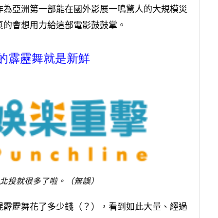
作為亞洲第一部能在國外影展一鳴驚人的大規模災
真的會想用力給這部電影鼓鼓掌。
的霹靂舞就是新鮮
北投就很多了啦。（無誤）
屍霹靂舞花了多少錢（？），看到如此大量、經過