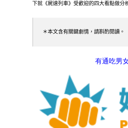
下就《屍速列車》受歡迎的四大看點做分
＊本文含有關鍵劇情，請斟酌閱讀。
有通吃男