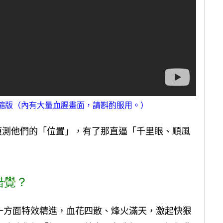
濃縮版（內有大量血腥畫面，請斟酌服用。）
便偵測他們的「位置」，有了那直逼「千里眼、順風
錯覺？
一方面特效精進，血花四散、烽火滿天，激起快狠