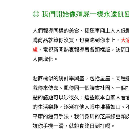
◎
我們開始像殭屍一樣永遠飢
人們報導同樣的美食、捷運車廂上人人低
購商品就算你沒買，也會跑到你桌上，
大
慮
、電視新聞熱衷報導著各類樣版，訪問
人團塊化。
貼商標似的統計學興盛，包括星座、同種
戲傳來傳去、風傳同一個臉書社團、一個
點的議題可以吵很久，這些原本自家人看
的生活樂趣，逐漸在他人眼中堆積如山。
平庸的獵奇手法，我們身周的芝麻綠豆頭
讓你手機一滑，就飽食終日到打嗝。