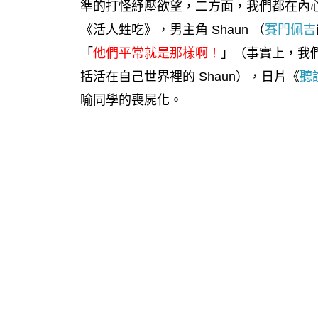
準的打怪紓壓欲望，二方面，我們都在內
《活人甡吃》，男主角 Shaun （
賽門佩吉
「
他們平常就是那樣啊！
」（事實上，我們
括活在自己世界裡的 Shaun），日片《
聽
喻同學的喪屍化。