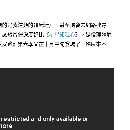
指的是我這類的殭屍迷），甚至還會去網路搜尋
，該短片催淚度好比《
星星知我心
》，是倫理殭屍
陰屍路》第六季又在十月中旬登場了，殭屍來不