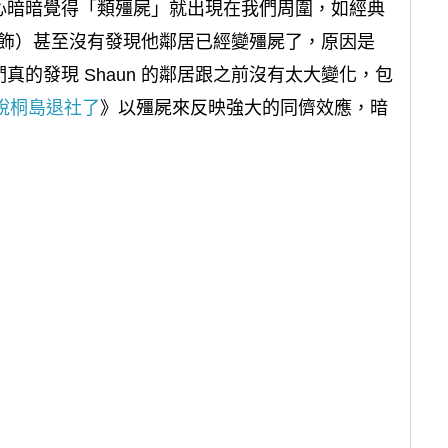
心暗暗覺得「類殭屍」就出現在我們周圍，如經典
飾）甚至沒有發現他鄰居已經變殭屍了，原因是
真的發現 Shaun 的鄰居跟之前沒有太大變化，包
說桐島退社了
》以殭屍來反映強大的同儕效應，暗