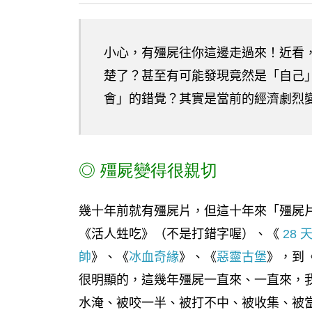
小心，有殭屍往你這邊走過來！近看
楚了？甚至有可能發現竟然是「自己
會」的錯覺？其實是當前的經濟劇烈
◎
殭屍變得很親切
幾十年前就有殭屍片，但這十年來「殭屍
《活人甡吃》（不是打錯字喔）、《
28
帥
》、《
冰血奇緣
》、《
惡靈古堡
》，到
很明顯的，這幾年殭屍一直來、一直來，
水淹、被咬一半、被打不中、被收集、被