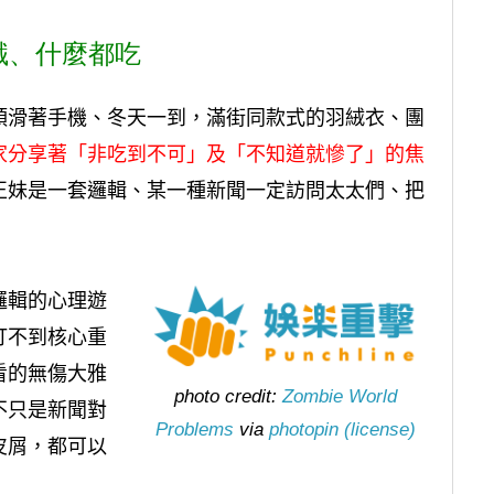
餓、什麼都吃
頭滑著手機、冬天一到，滿街同款式的羽絨衣、團
家分享著「非吃到不可」及「不知道就慘了」的焦
正妹是一套邏輯、某一種新聞一定訪問太太們、把
邏輯的心理遊
打不到核心重
看的無傷大雅
photo credit:
Zombie World
不只是新聞對
Problems
via
photopin
(license)
皮屑，都可以