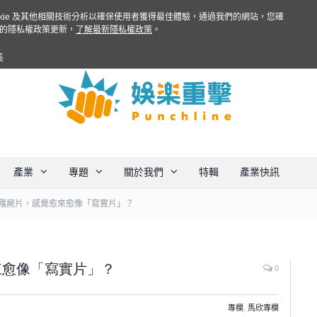
ookie 及其他相關技術分析以確保使用者獲得最佳體驗，通過我們的網站，您確
的隱私權政策更新，
了解最新隱私權政策
。
集
產業
專題
關於我們
特輯
產業快訊
殭屍片，感覺愈來愈像「寫實片」？
來愈像「寫實片」？
0
專欄
,
馬欣專欄