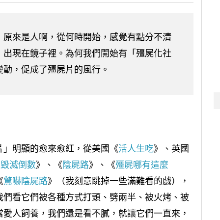
，原來是人啊，從何時開始，感覺有點分不清
」出現在鏡子裡。為何我們開始有「殭屍化社
變動，促成了殭屍片的風行。
片」明顯的愈來愈紅，從美國《
活人生吃
》、英國
 天毀滅倒數
》、《
陰屍路
》、《
殭屍哪有這麼
《
驚嚇陰屍路
》（我刻意跳掉一些滿難看的戲），
我們看它們被各種方式打頭、劈兩半、被火烤、被
當愛人飼養，我們還是看不膩，就讓它們一直來，