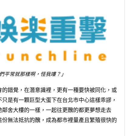
「他們平常就那樣啊，怪我嘍？」
會的錯覺，在潛意識裡，更有一種要快被同化，或
不只是有一顆巨型大蛋下在台北市中心這樣乖謬，
他鄰舍大樓的一樣，一起往更醜的都更夢想走去
這份無法抵抗的醜，成為都市裡量產且繁殖很快的