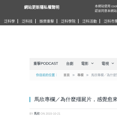
本網站使用 c
網站更新隱私權聲明
認並同意本網站
泛科學
泛科技
娛樂重擊
泛科學院
泛科活動
泛科市
重擊PODCAST
台劇
電影
電視
»
»
你目前的位置：
首頁
專欄
馬欣專欄／為什麼
馬欣專欄／為什麼殭屍片，感覺愈
BY
馬欣
ON
2015-10-21