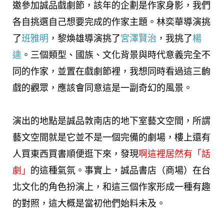
邀參加誠品戲劇節，該年的企劃是作家身影，我們
各自挑選自己想要完成的作家主題。林奕華導演挑
了
班雅明
，黎煥雄導演挑了
宮澤賢治
，我挑了
楊
逵
。三個類型、國族、文化背景與時代意義完全不
同的作家，並置在戲劇節裡，我想同時看過這三齣
戲的觀眾，應該會同意這是一副奇幻的風景。
演出的地點是誠品敦南店的地下室藝文空間，所謂
藝文空間就是它並不是一個完備的劇場，樓上還有
人買東西買書順便逛下來，發現
啊這裡居然有「話
劇」
的這種氣氛。事實上，誠品書店（商場）在台
北文化的角色扮演上，和這三個作家形成一種有趣
的對照，這大概是當初他們始料未及。