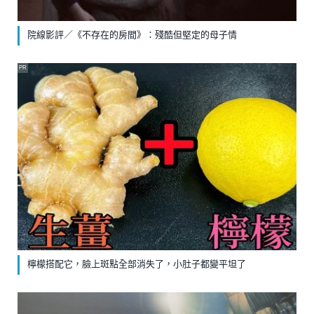
院線影評／《不存在的房間》：殘酷但堅定的母子情
PR
檸檬搭配它，臉上斑點全部消失了，小肚子都變平坦了