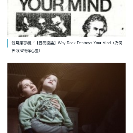
傅月庵專欄／【音痴閒話】Why Rock Destroys Your Mind（為何
搖滾摧毀你心靈）