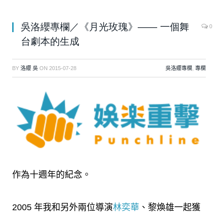
吳洛纓專欄／《月光玫瑰》—— 一個舞
0
台劇本的生成
BY
洛纓 吳
ON
2015-07-28
吳洛纓專欄
,
專欄
作為十週年的紀念。
2005 年我和另外兩位導演
林奕華
、黎煥雄一起獲