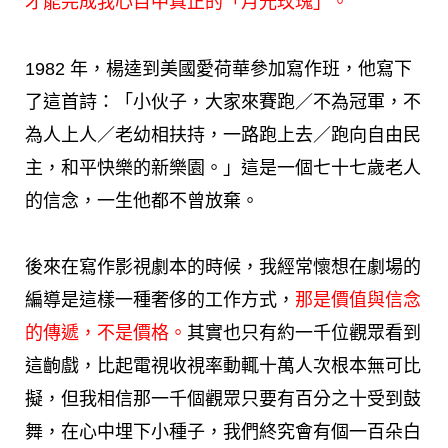
才能完成我心目中真正的「月光玫瑰」。
1982 年，楊逵到美國愛荷華參加寫作班，他寫下
了這首詩：「小伙子，大家來賽跑／不為冠軍，不
為人上人／老幼相扶持，一路跑上去／跑向自由民
主，和平快樂的新樂園。」這是一個七十七歲老人
的信念，一生他都不曾放棄。
後來在寫作影視劇本的時候，我經常懷想在劇場的
編導是這樣一種奢侈的工作方式，
那是價值與信念
的傳遞，不是價格。
其實也只有約一千位觀眾看到
這齣戲，比起電視收視率動輒十萬人次根本無可比
擬，但我相信那一千個觀眾只要有百分之十受到鼓
舞，在心中埋下小種子，我們終究會有個一百朵白