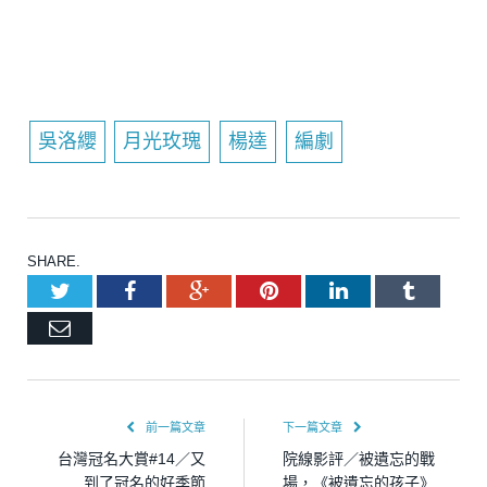
吳洛纓
月光玫瑰
楊逵
編劇
SHARE.
Twitter
Facebook
Google+
Pinterest
LinkedIn
Tumblr
Email
前一篇文章
下一篇文章
台灣冠名大賞#14／又
院線影評／被遺忘的戰
到了冠名的好季節
場，《被遺忘的孩子》