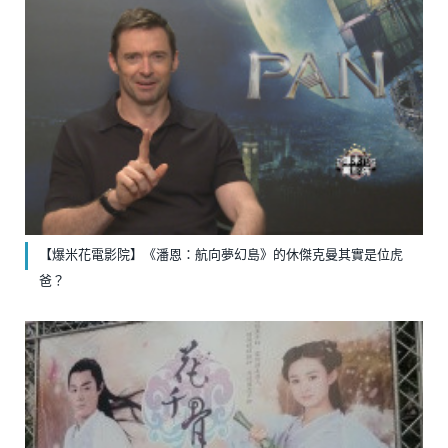
【爆米花電影院】《潘恩：航向夢幻島》的休傑克曼其實是位虎
爸？