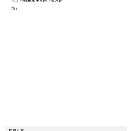
人 》帶給電影產業的「壞與更
壞」
搜尋文章