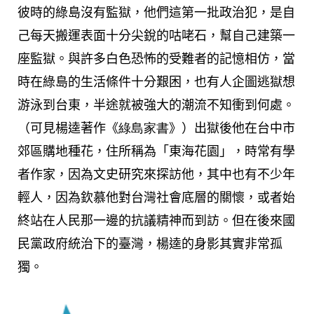
彼時的綠島沒有監獄，他們這第一批政治犯，是自
己每天搬運表面十分尖銳的咕咾石，幫自己建築一
座監獄。與許多白色恐怖的受難者的記憶相仿，當
時在綠島的生活條件十分艱困，也有人企圖逃獄想
游泳到台東，半途就被強大的潮流不知衝到何處。
（可見楊逵著作《
綠島
家
書
》）出獄後他在台中市
郊區購地種花，住所稱為「東海花園」，時常有學
者作家，因為文史研究來探訪他，其中也有不少年
輕人，因為欽慕他對台灣社會底層的關懷，或者始
終站在人民那一邊的抗議精神而到訪。但在後來國
民黨政府統治下的臺灣，楊逵的身影其實非常孤
獨。