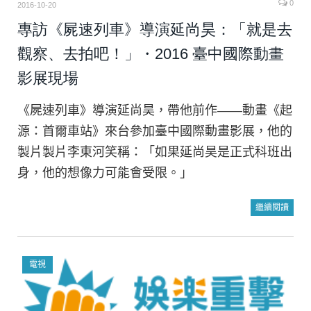
0
2016-10-20
專訪《屍速列車》導演延尚昊：「就是去
觀察、去拍吧！」・2016 臺中國際動畫
影展現場
《屍速列車》導演延尚昊，帶他前作——動畫《起
源：首爾車站》來台參加臺中國際動畫影展，他的
製片製片李東河笑稱：「如果延尚昊是正式科班出
身，他的想像力可能會受限。」
繼續閱讀
電視