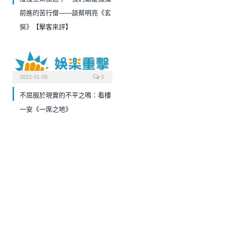
前進的苦行僧——談蔡明亮《玄
奘》【擊客來評】
2022-01-05
0
不屈服於現實的不平之鳴：看樓
一安《一席之地》