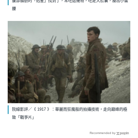
腹部脂肪的「剋星」找到了，常吃這幾物，吃走大肚囊，瘦出小蠻
腰
院線影評／《 1917 》：華麗而狂魔般的拍攝技術，走向巔峰的極
致「戰爭片」
Recommended by