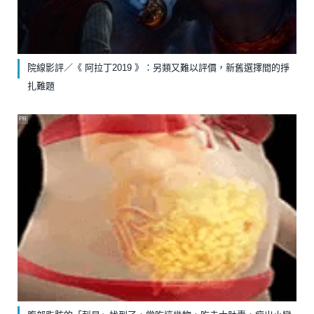
院線影評／《 阿拉丁2019 》：另類又難以評價，新舊選擇間的掙
扎難題
PR