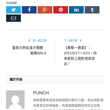
SHARE.
Twitter
Facebook
Google+
Pinterest
LinkedIn
Tumblr
Email
前一篇文章
下一篇文章
臺南の熱血漫才團體
【重擊一週事】：
暴羅WALK
2021/5/17～5/23，快
來更新上週影視音資
訊！
關於作者
PUNCH
娛樂重擊希望能透過網路社群的力量，為台灣影視
音產業找到突破點，恢復相關議題該有的注目程