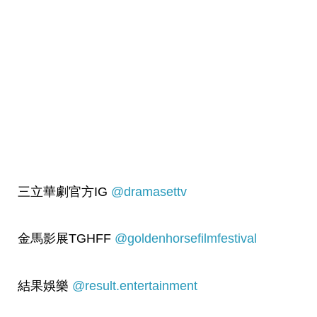
三立華劇官方IG
@dramasettv
金馬影展TGHFF
@goldenhorsefilmfestival
結果娛樂
@result.entertainment