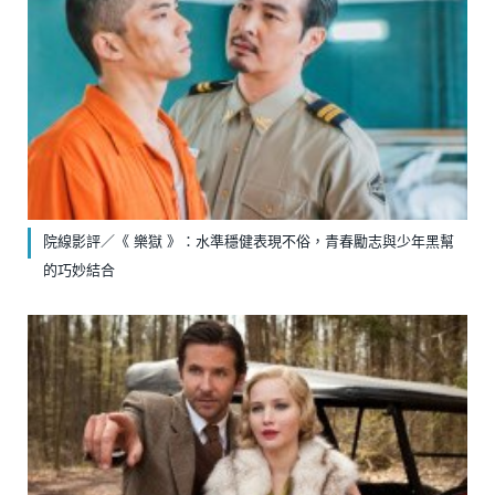
院線影評／《 樂獄 》：水準穩健表現不俗，青春勵志與少年黑幫
的巧妙結合