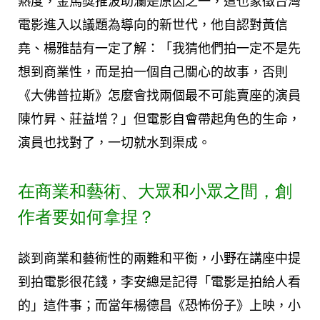
熱度，金馬獎推波助瀾是原因之一，這也象徵台灣
電影進入以議題為導向的新世代，他自認對黃信
堯、楊雅喆有一定了解：「我猜他們拍一定不是先
想到商業性，而是拍一個自己關心的故事，否則
《大佛普拉斯》怎麼會找兩個最不可能賣座的演員
陳竹昇、莊益增？」但電影自會帶起角色的生命，
演員也找對了，一切就水到渠成。
在商業和藝術、大眾和小眾之間，創
作者要如何拿捏？
談到商業和藝術性的兩難和平衡，小野在講座中提
到拍電影很花錢，李安總是記得「電影是拍給人看
的」這件事；而當年楊德昌《恐怖份子》上映，小