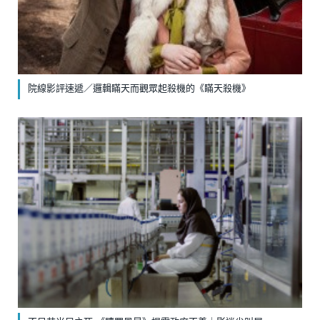
院線影評速遞／邏輯瞞天而觀眾起殺機的《瞞天殺機》