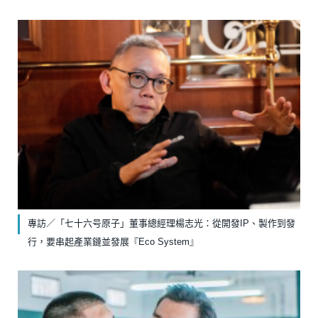
專訪／「七十六号原子」董事總經理楊志光：從開發IP、製作到發
行，要串起產業鏈並發展『Eco System』