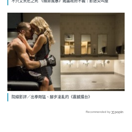
不只艾米尼之死 《贖罪風暴》揭露政府不義｜影迷尖叫屋
院線影評／出拳剛猛、腳步凌亂的《震撼擂台》
Recommended by