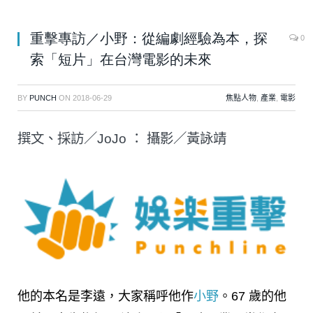
重擊專訪／小野：從編劇經驗為本，探
0
索「短片」在台灣電影的未來
BY
PUNCH
ON
2018-06-29
焦點人物
,
產業
,
電影
撰文、採訪／JoJo ： 攝影／黃詠靖
他的本名是李遠，大家稱呼他作
小野
。67 歲的他