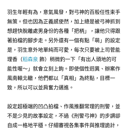
羽生年輕有為，意氣風發，對弓神的百般任性束手
無策。但也因為正義感使然，加上總是被弓神抓到
想趕快脫離處男身份的各種「把柄」，讓他只得跟
著拍檔的腳步走。另外還有一個有點「萌」的設定
是，羽生意外地單純而可愛，每次只要被上司菅能
理香（
稻森泉
飾）稍微釣一下「有出人頭地的可
能性喔～」就會立刻上鉤。即使個性迥異、辦案作
風南轅北轍，他們都以「真相」為終點，目標一
致，所以可以並肩奮力邁進。
設定超極端的凹凸拍檔、作風推翻常理的刑警，並
不是少見的故事設定，不過《刑警弓神》的步調卻
自成一格地平穩。仔細審視各集事件與推理詭計，