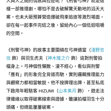
人與人之間的情感與拉扯呢？《刑警弓神》就是這
樣一部推理劇。哪怕不是去破解驚天動地的滔天大
案，也未大砸預算營造爆破飛車追逐等激烈場面，
卻在每一起事件完結之後，留給內心一個低迴咀嚼
的空間。
《刑警弓神》的故事主要圍繞在弓神適當（
淺野忠
信
飾）與羽生虎夫（
神木隆之介
飾）這對刑警拍
檔身上。弓神個性懶散、漫不經心，看似與刑警
「應有」的形象完全背道而馳，實則邏輯推理能力
與觀察力都相當敏銳。他不按牌理出牌，甚至私底
下啟用年輕駭客 HIZUMI（
山本美月
飾），遊走法
律邊緣以取得破案線索與證據，雖讓拍檔羽生十分
頭痛，但總能屢屢破案。