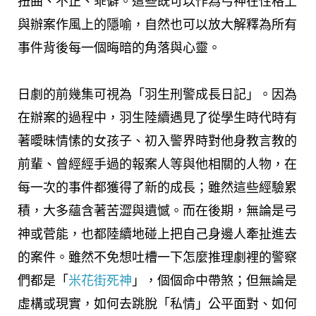
扭曲、不正、乖僻。這些既可以作為弓神在性格上
與辦案作風上的隱喻，自然也可以放大解釋為所有
事件背後每一個晦暗的角落與心靈。
日劇的前幾集可視為「羽生刑警成長日記」。因為
在辦案的過程中，羽生陸續遇見了從學生時代時有
著曖昧情愫的女孩子、初入警界時對他身教言教的
前輩、曾經經手過的報案人等與他相關的人物，在
每一次的事件都獲得了新的成長；雖然這些經驗累
積，大多蘊含著苦澀與遺憾。而在後期，無論是弓
神或菅能，也都陸續地碰上把自己身邊人牽扯進去
的案件。雖然不免想吐槽一下怎麼推理劇裡的警察
們都是「
米花街死神
」，個個命中帶煞；但無論是
虛構或現實，如何去跳脫「私情」公平面對、如何