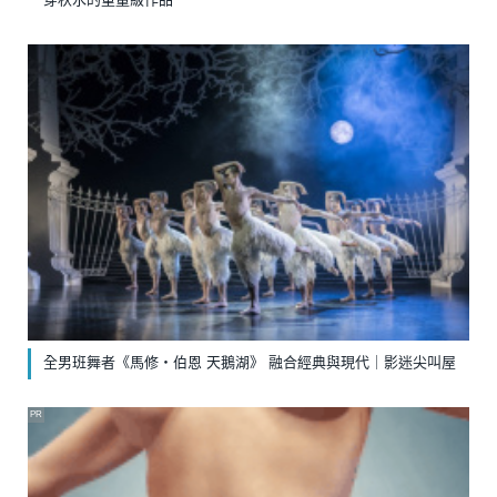
全男班舞者《馬修‧伯恩 天鵝湖》 融合經典與現代｜影迷尖叫屋
PR