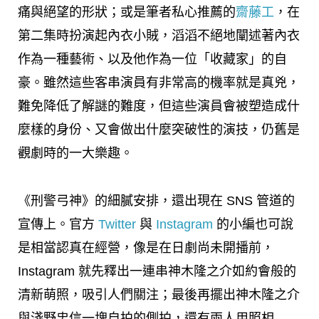
痛與絕望的形狀；或是筆者私心推薦的
齋藤工
，在
第二集時扮演起內衣小賊，滔滔不絕地闡述著內衣
作為一種藝術、以及他作為一位「收藏家」的自
豪。雖然這些客串演員有非常高的機率就是真兇，
難免降低了解謎的難度，但這些演員會被塑造成什
麼樣的身份、又會做出什麼突破性的演技，仍舊是
觀劇時的一大樂趣。
《刑警弓神》的細膩安排，還出現在 SNS 管道的
宣傳上。官方
Twitter
與
Instagram
的小編也可說
是相當認真在經營，像是在日劇尚未開播前，
Instagram 就先釋出一連串神木隆之介如約會般的
清新萌照，吸引人們關注；最後再擺出神木隆之介
與淺野忠信一塊自拍的側拍，還有兩人用照相