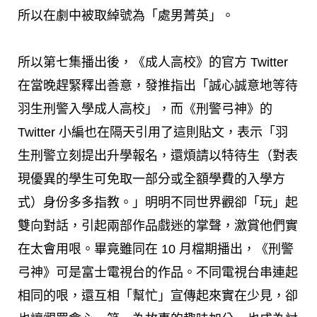
所以在劇中被取綽號為「處男菁英」。
所以第七集播出後，《成人高校》的官方 Twitter
在當晚趕緊釋出善意，發推指出「誠心誠意地等待
羽生刑警入學成人高校」，而《刑警弓神》的
Twitter 小編也在隔天引用了這則貼文，表示「羽
生刑警立刻提出升學報名，還煩請以特待生（對表
現優異的學生可免取一部分或全額學費的入學方
式）身份多多指教。」明明不同世界觀卻「玩」起
雙向對話，引起兩部作品戲迷的掌聲，激賞他們實
在太會用哏。畢竟雖同在 10 月檔期播出，《刑警
弓神》可是富士電視台的作品。不同電視台串連起
相同的哏，還互相「幫忙」宣傳起來實在少見，卻