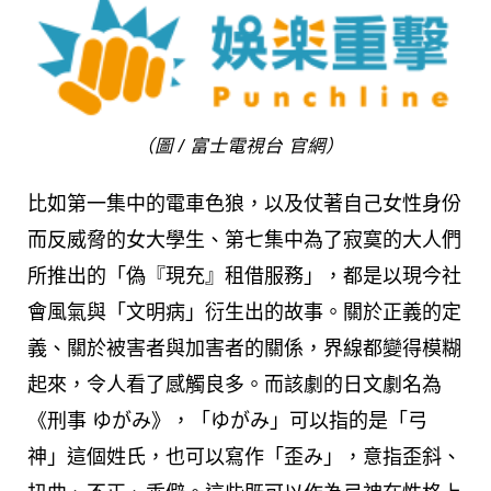
（圖 / 富士電視台 官網）
比如第一集中的電車色狼，以及仗著自己女性身份
而反威脅的女大學生、第七集中為了寂寞的大人們
所推出的「偽『現充』租借服務」，都是以現今社
會風氣與「文明病」衍生出的故事。關於正義的定
義、關於被害者與加害者的關係，界線都變得模糊
起來，令人看了感觸良多。而該劇的日文劇名為
《刑事 ゆがみ》，「ゆがみ」可以指的是「弓
神」這個姓氏，也可以寫作「歪み」，意指歪斜、