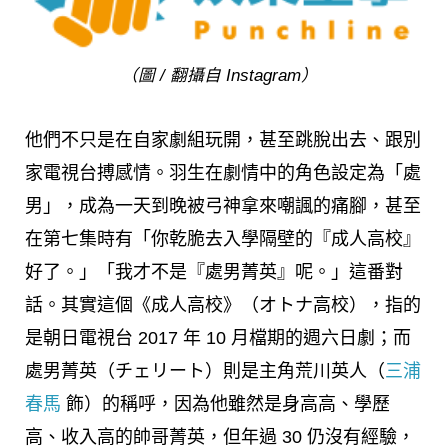
（圖 / 翻攝自 Instagram）
他們不只是在自家劇組玩開，甚至跳脫出去、跟別
家電視台搏感情。羽生在劇情中的角色設定為「處
男」，成為一天到晚被弓神拿來嘲諷的痛腳，甚至
在第七集時有「你乾脆去入學隔壁的『成人高校』
好了。」「我才不是『處男菁英』呢。」這番對
話。其實這個《成人高校》（オトナ高校），指的
是朝日電視台 2017 年 10 月檔期的週六日劇；而
處男菁英（チェリート）則是主角荒川英人（
三浦
春馬
飾）的稱呼，因為他雖然是身高高、學歷
高、收入高的帥哥菁英，但年過 30 仍沒有經驗，