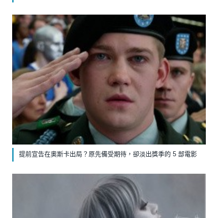
提前宣告在奧斯卡出局？原先備受期待，卻淡出獎季的 5 部電影