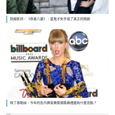
院線影評／《恭喜八婆》：當鬼才失手成了真正的鬧劇
除了泰勒絲，今年的告示牌音樂獎頒獎典禮還有什麼亮點？
PR