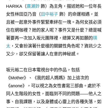
HARIKA（
廣瀨鈴
飾）為主角，描述她和一位年長
女性林田亞乃音（
田中裕子
飾）的命運相遇，並
且被一起意外事件緊緊牽絆在一塊。為何女孩必須
住在網咖裡？她的家人呢？事件又是什麼？總是喊
著要再一次加入坂元團隊裡，總算又再如願的
瑛
太
，又會扮演著什麼樣的關鍵性角色呢？資訊少之
又少，卻又保留著讓人在意的神秘感。
坂元裕二在日本電視台中的作品，包括
《Mother》、《我的超人媽媽》加上這次的
《anone》，可以視之為女性書寫三部曲。處於不
同人生階段的女性，面臨到不同的問題——他人之
事、自我課題，以及身體或心靈上的各種失落，如