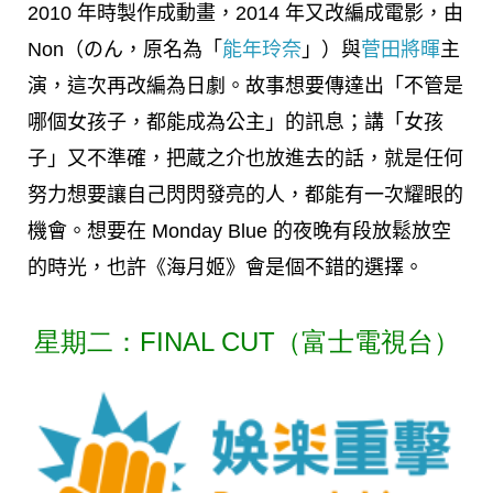
2010 年時製作成動畫，2014 年又改編成電影，由
Non（のん，原名為「
能年玲奈
」）與
菅田將暉
主
演，這次再改編為日劇。故事想要傳達出「不管是
哪個女孩子，都能成為公主」的訊息；講「女孩
子」又不準確，把蔵之介也放進去的話，就是任何
努力想要讓自己閃閃發亮的人，都能有一次耀眼的
機會。想要在 Monday Blue 的夜晚有段放鬆放空
的時光，也許《海月姬》會是個不錯的選擇。
星期二：FINAL CUT（富士電視台）