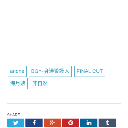
anone
BG～身邊警護人
FINAL CUT
海月娘
非自然
SHARE.
Twitter
Facebook
Google+
Pinterest
LinkedIn
Tumblr