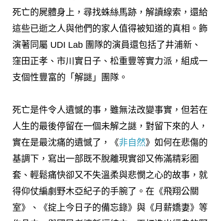
死亡的屍體身上，尋找蛛絲馬跡，解讀線索，還給
這些已逝之人與他們的家人值得被知道的真相。飾
演著同屬 UDI Lab 團隊的演員還包括了井浦新、
窪田正孝、市川實日子、松重豐等實力派，組成一
支個性豐富的「解謎」團隊。
死亡是件令人遺憾的事，雖無法改變事實，但若在
人生的最後停留在一個未解之謎，對留下來的人，
實在是最沈痛的遺憾了，《
非自然
》如何在悲傷的
基調下，寫出一部既不脫離現實卻又佈滿精彩圈
套、輕鬆痛快卻又不失溫柔與悲憫之心的故事，就
得仰仗編劇野木亞紀子的手腕了。在《飛翔公關
室》、《掟上今日子的備忘錄》與《月薪嬌妻》等