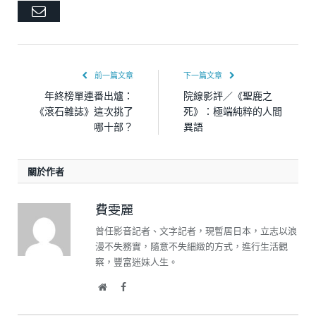
Email
前一篇文章
下一篇文章
年終榜單連番出爐：
院線影評／《聖鹿之
《滾石雜誌》這次挑了
死》：極端純粹的人間
哪十部？
異語
關於作者
費雯麗
曾任影音記者、文字記者，現暫居日本，立志以浪
漫不失務實，隨意不失細緻的方式，進行生活觀
察，豐富迷妹人生。
Website
Facebook