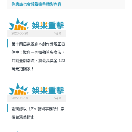
你應該也會想看這些精彩內容
2023-06-20
0
第十四屆電視劇本創作獎現正徵
件中！邀您一同揮動筆尖魔法，
共創臺劇潮流，將最高獎金 120
萬元抱回家！
2022-11-18
0
謝琬婷以《P’s 藝術事務所》穿
梭台灣美術史