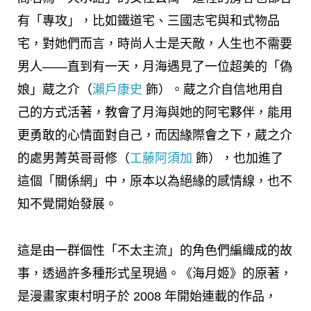
有「專攻」，比如鐵道宅、三國志宅與和式物品
宅，對她們而言，時尚人士是天敵，人生也不需要
男人——直到有一天，月海遇見了一位超美的「偽
娘」蔵之介（
瀨戶康史
飾）。蔵之介自信地用自
己的方式活著，教會了月海與她的阿宅夥伴，能用
更勇敢的心情面對自己，而因緣際會之下，蔵之介
的處男菁英哥哥修（
工藤阿須加
飾），也加進了
這個「關係網」中，原本以為絕緣的感情線，也不
知不覺開始發展。
這是由一群個性「不太主流」的角色們編織成的故
事，透過許多種形式呈現過。《海月姬》的原著，
是漫畫家東村明子於 2008 年開始連載的作品，