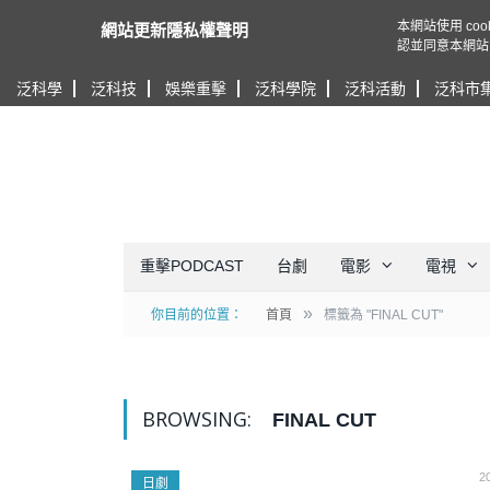
本網站使用 c
網站更新隱私權聲明
認並同意本網站
泛科學
泛科技
娛樂重擊
泛科學院
泛科活動
泛科市
重擊PODCAST
台劇
電影
電視
»
你目前的位置：
首頁
標籤為 "FINAL CUT"
BROWSING:
FINAL CUT
2
日劇