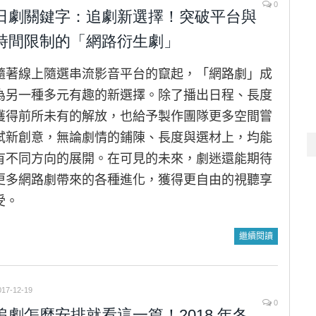
0
日劇關鍵字：追劇新選擇！突破平台與
時間限制的「網路衍生劇」
隨著線上隨選串流影音平台的竄起，「網路劇」成
為另一種多元有趣的新選擇。除了播出日程、長度
獲得前所未有的解放，也給予製作團隊更多空間嘗
試新創意，無論劇情的鋪陳、長度與選材上，均能
有不同方向的展開。在可見的未來，劇迷還能期待
更多網路劇帶來的各種進化，獲得更自由的視聽享
受。
繼續閱讀
017-12-19
0
追劇怎麼安排就看這一篇！2018 年冬