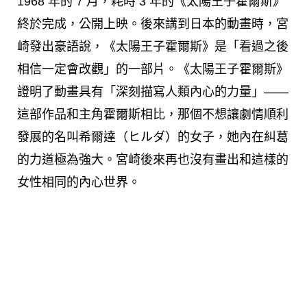
1968 年的 7 月，耗時 3 年的《太陽王子霍爾斯》
終於完成，公開上映。後來講到日本的動畫時，宮
崎發出豪語說，《太陽王子霍爾斯》是「看過之後
相信一定會改觀」的一部片。《太陽王子霍爾斯》
證明了動畫具有「深刻描寫人類內心的力量」——
這部作品和主角霍爾斯相比，那個不想讓劇情順利
發展的名叫希爾達（ヒルダ）的女子，她內在糾葛
的力道極為強大。宮崎後來再也沒有畫出和這樣的
女性相同的內心世界。