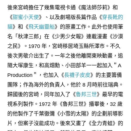
後來宮崎擔任了幾集電視卡通《魔法師莎莉》和
《
甜蜜小天使
》、以及劇場版長篇作品《
穿長靴的
貓
》和《
飛天幽靈船
》的原畫工作。此外也使用筆
名「秋津三郎」在《少男少女報》連載漫畫《沙漠
之民》。1970 年，宮崎移居埼玉縣所澤市。不久
後次男敬介出生了。一年之後他離開東映動畫，追
隨大塚康生，和高畑勳、小田部羊一一起加入＂A
Production＂，也加入《
長襪子皮皮
》的主要籌備
團隊；作為海外的負責人，他於 8 月時前往瑞典。
歸國後的宮崎，同年加入了《
魯邦三世
》最早的電
視系列製作。1972 年《魯邦三世》播畢後，32 歲
的他製作了千葉徹彌《小雪的太陽》的企劃前導影
片，但案子沒能成功。後來又畫了《全力青蛙》的