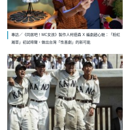
專訪／《同居吧！MC女孩》製作人柯俋森 X 編劇趙心馳：「粉紅
瀚草」初試啼聲，做出台灣「性喜劇」的新可能