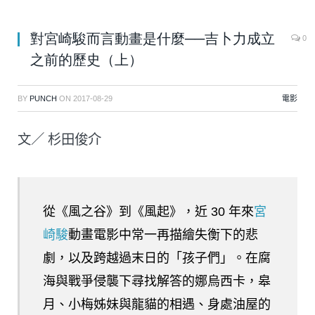
對宮崎駿而言動畫是什麼──吉卜力成立
0
之前的歷史（上）
BY
PUNCH
ON
2017-08-29
電影
文／ 杉田俊介
從《風之谷》到《風起》，近 30 年來
宮
崎駿
動畫電影中常一再描繪失衡下的悲
劇，以及跨越過末日的「孩子們」。在腐
海與戰爭侵襲下尋找解答的娜烏西卡，皋
月、小梅姊妹與龍貓的相遇、身處油屋的