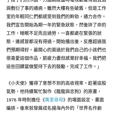
了孩子們的作品，力圖跳脫當時電視動畫得過且過
與敷衍了事的通病。雖然大樓有些破舊，但是工作
室的年輕同仁們都感受到我們的幹勁，通力合作。
我們宣告開始為期一年的緊急狀態，然後拚了命的
工作，睡眠不足而且過勞，一直都處在緊張的狀
態，連感冒都沒有得過。開始播出後，反應超過我
們預期得好。最開心的莫過於我們自己的小孩們也
很喜愛這個作品，筋疲力盡但感覺好幸福。我們把
這些回饋當做堅持下去的鼓勵，完成了工作。」
《小天使》獲得了意想不到的高收視率。趁著這股
氣勢，他持續幫忙製作《龍龍與忠狗》的原畫，
1976 年時則擔任《
萬里尋母
》的場面設定、畫面
編排。後來就發展成名揚海內外的「世界名作劇