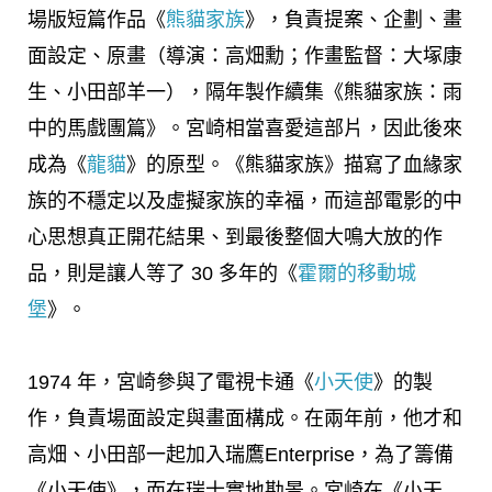
場版短篇作品《
熊貓家族
》，負責提案、企劃、畫
面設定、原畫（導演：高畑勳；作畫監督：大塚康
生、小田部羊一），隔年製作續集《熊貓家族：雨
中的馬戲團篇》。宮崎相當喜愛這部片，因此後來
成為《
龍貓
》的原型。《熊貓家族》描寫了血緣家
族的不穩定以及虛擬家族的幸福，而這部電影的中
心思想真正開花結果、到最後整個大鳴大放的作
品，則是讓人等了 30 多年的《
霍爾的移動城
堡
》。
1974 年，宮崎參與了電視卡通《
小天使
》的製
作，負責場面設定與畫面構成。在兩年前，他才和
高畑、小田部一起加入瑞鷹Enterprise，為了籌備
《小天使》，而在瑞士實地勘景。宮崎在《小天