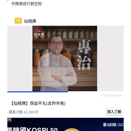
作精美卻只剩空殼
仙桃牌
PR
ads by popIn
【仙桃牌】保血平丸(去羚羊角)
深入了解
觀看次數 41,093次
PR