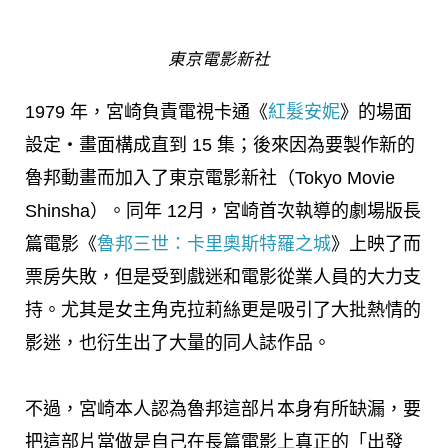
東京電影新社
1979 年，宮崎負責電視卡通《
紅髮安妮
》的場面
設定・畫面構成直到 15 集；後來因為要製作新的
魯邦動畫而加入了東京電影新社（Tokyo Movie
Shinsha）。同年 12月，宮崎首次執導的劇場版長
篇電影《
魯邦三世：卡里奧斯特羅之城
》上映了而
票房失敗，但是受到戲迷和電影從業人員的大力支
持。尤其是女主角克拉莉絲更是吸引了大批熱情的
影迷，也衍生出了大量的同人誌作品。
不過，宮崎本人認為魯邦這部片本身有所缺漏，要
把這部片當做是自己在長篇電影上真正的「出發