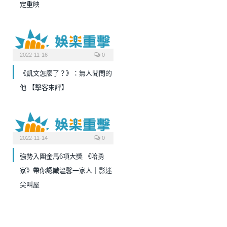
定重映
2022-11-16
0
《凱文怎麼了？》：無人聞問的
他 【擊客來評】
2022-11-14
0
強勢入圍金馬6項大獎 《哈勇
家》帶你認識溫馨一家人｜影迷
尖叫屋