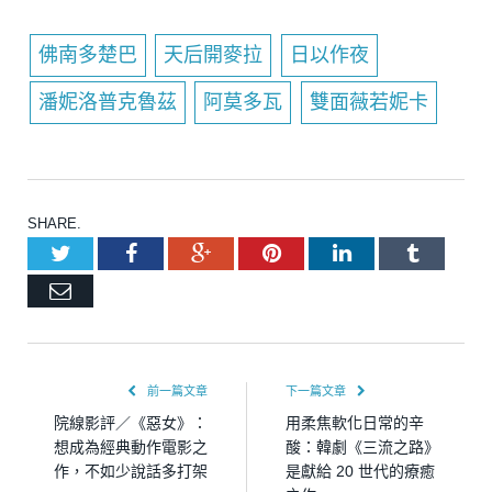
佛南多楚巴
天后開麥拉
日以作夜
潘妮洛普克魯茲
阿莫多瓦
雙面薇若妮卡
SHARE.
Twitter
Facebook
Google+
Pinterest
LinkedIn
Tumblr
Email
前一篇文章
下一篇文章
院線影評／《惡女》：
用柔焦軟化日常的辛
想成為經典動作電影之
酸：韓劇《三流之路》
作，不如少說話多打架
是獻給 20 世代的療癒