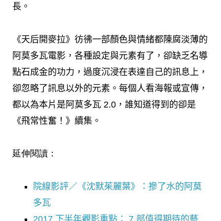
長。
《天后開麥拉》彷彿一部顏色與情緒都陳腐淡薄的
阿莫多瓦電影，各種設定與元素有了，卻缺乏名導
點石成金的功力，過度沉浸在表達自己的訊息上，
卻忽略了訊息以外的元素。每個人看海報或宣傳，
都以為本片是阿莫多瓦 2.0，誰知道得到的卻是
《飛常性奮！》續集。
延伸閱讀：
院線影評／《沈默茱麗葉》：摻了水的阿莫
多瓦
2017 下半年觀影重點： 7 部值得期待的藝