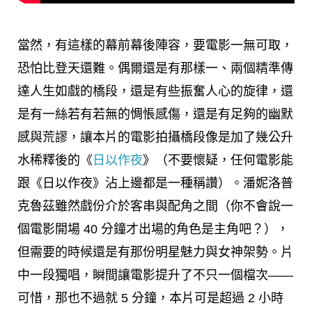
當然，有這樣的幕前幕後陣容，要電影一無可取，
恐怕比登天還難。偶爾還是有那樣一、兩個精準傳
達人生如戲的橋段，還是有些振奮人心的旋律，還
是有一絲若有若無的惆悵感傷，還是有足夠的幽默
感與荒謬，讓本片的電影拍攝橋段像是加了幾公升
水稀釋後的《
日以作夜
》（不要懷疑，任何電影能
跟《日以作夜》沾上邊都是一種稱讚）。潘妮洛普
克魯茲雖然戲份介於客串與配角之間（你不會說一
個電影開場 40 分鐘才出場的角色是主角吧？），
但需要的時候還是有那份明星魅力與女神架勢。片
中一段獨唱，瞬間讓電影提升了不只一個檔次——
可惜，那也不過就 5 分鐘，本片可是超過 2 小時