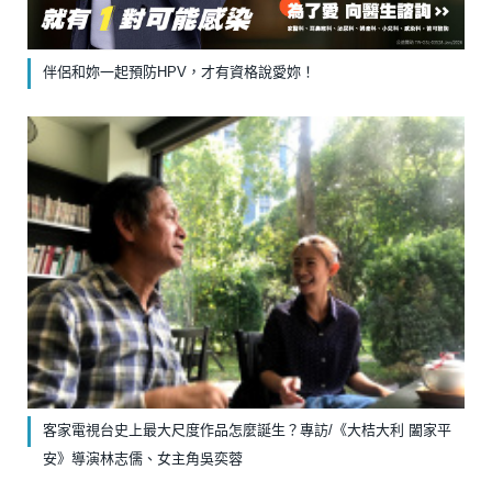
伴侶和妳一起預防HPV，才有資格說愛妳！
客家電視台史上最大尺度作品怎麼誕生？專訪/《大桔大利 闔家平
安》導演林志儒、女主角吳奕蓉