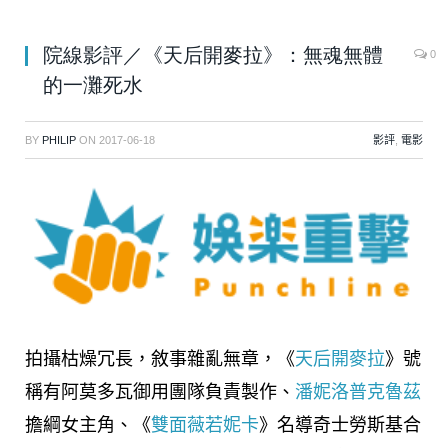
院線影評／《天后開麥拉》：無魂無體
0
的一灘死水
BY
PHILIP
ON
2017-06-18
影評
,
電影
拍攝枯燥冗長，敘事雜亂無章，《
天后開麥拉
》號
稱有阿莫多瓦御用團隊負責製作、
潘妮洛普克魯茲
擔綱女主角、《
雙面薇若妮卡
》名導奇士勞斯基合