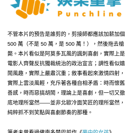
不管本片的預告是誰剪的，剪接師都應該加薪加個
500 萬（不是 50 萬，是 500 萬！），然後拖去槍
斃。本片看似是阿莫多瓦風的諷刺喜劇，實際上是
電影人齊聲反抗獨裁統治的政治宣言；調性看似嬉
鬧風趣，實際上嚴肅沉重；敘事看起來激情四射，
實際上雲淡風輕，充斥著各種自相矛盾：時而懷舊
善感，時而惡搞胡鬧，理論上是喜劇，但一切又徹
底地理所當然——並非北歐冷面笑匠的理所當然，
純粹抓不到笑點與喜劇節奏的那種。
筆者未曾看過佛南多楚巴前作《
夢中的女孩
》