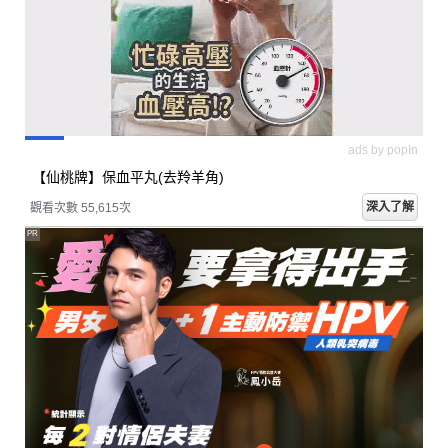
ads by popIn
【仙桃牌】保血平丸(去羚羊角)
深入了解
觀看次數 55,615次
PR