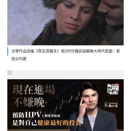
文學作品改編《齊瓦哥醫生》￼用200分鐘訴說蘇聯大時代悲劇｜影
迷尖叫屋
PR