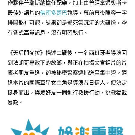
作夥伴普瑞斯納擔任配樂，加上由曾經拿過奧斯卡
最佳外語片的
佛南多楚巴
執導，幕前幕後陣容一字
排開煞有可觀，結果卻是部死氣沉沉的大雜燴，空
有各式高貴訊息，沒有明確執行。
《天后開麥拉》描述二戰後，一名西班牙老導演回
到法朗哥專政下的故鄉，與正在拍攝文宣鉅片的片
廠老朋友重逢，卻被秘密警察逮捕送至集中營。適
逢本片的國際巨星女主角是導演昔日情人，便決定
挺身而出，與眾好友一同進行救援行動，挑戰獨裁
暴政。