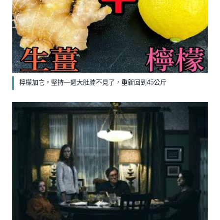
檸檬加它，堅持一週大肚腩不見了，重新回到45公斤