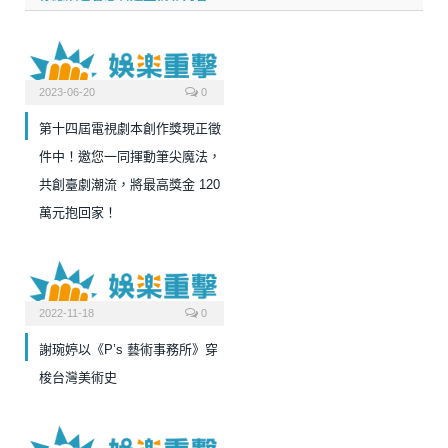
2023-06-20
0
第十四屆電視劇本創作獎現正徵
件中！邀您一同揮動筆尖魔法，
共創臺劇潮流，將最高獎金 120
萬元抱回家！
2022-11-18
0
謝琬婷以《P’s 藝術事務所》穿
梭台灣美術史