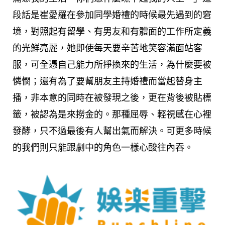
段話是崔愛羅在參加同學婚禮的時候最先遇到的窘
境，對照起有留學、有男友和有體面的工作所定義
的光鮮亮麗，她即使每天要辛苦地笑容滿面站客
服，可全憑自己能力所掙換來的生活，為什麼要被
憐憫；還有為了要幫朋友主持婚禮而當起替身主
播，非本意的同時在被發現之後，更在背後被貼標
籤，被認為是來撈金的。那種屈辱、輕視感在心裡
發酵，只不過最後有人幫出氣而解決。可更多時候
的我們則只能跟劇中的角色一樣心酸往內吞。