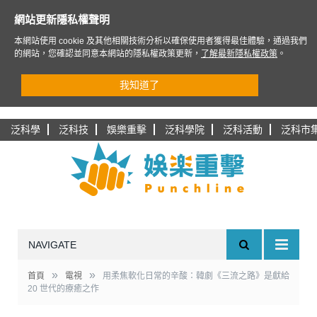
網站更新隱私權聲明
本網站使用 cookie 及其他相關技術分析以確保使用者獲得最佳體驗，通過我們
的網站，您確認並同意本網站的隱私權政策更新，
了解最新隱私權政策
。
我知道了
泛科學
泛科技
娛樂重擊
泛科學院
泛科活動
泛科市
NAVIGATE
»
»
首頁
電視
用柔焦軟化日常的辛酸：韓劇《三流之路》是獻給
20 世代的療癒之作