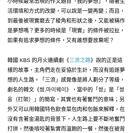
小時候最常出現的作文題目「我的夢想」，隨著生
活環境和方式的改變，可以說是一變再變；而且，
到最後被現實磨去了稜角和形狀之後，又能被稱作
是夢想嗎？更多的時候是「現實」的條件被拉扯，
如果有追求夢想的條件，又有誰想要放棄呢？
韓國 KBS 的月火連續劇《
三流之路
》說的正是這
樣的故事，主角們走在妥協於生計，而沒有追逐夢
想的人生路。「三流」感覺像是將人劃分了等級，
劇名的韓文《쌈,마이웨이》，當中的「쌈」是「쌈
움（打架）」的簡寫，其實也有著奮鬥的意味；另
外又可以用韓國特色飲食菜包肉和包飯來解釋，在
沒有含著金湯匙的背景下，人生路上要不斷地奮鬥
打拼，然後啃咬著紮實而溫飽的一餐，然後在被背