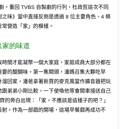
劇。重回 TVBS 自製劇的行列，杜政哲這次不同
味》當中直接反倒是透過 8 位主要角色、4 條
日常營造「家」的模樣。
出家的味道
飯時間才能凝聚一個大家庭，家庭成員大部分都在
重要的醍醐味。第一集開頭，潘媽召集大夥吃早
外溜回家，潘爸拿著新買的麥克風當作擴音器把玩
他跟弟弟小剛比較，一下使喚他等會開車接送自己
小齊的旁白出現：「家，不應該是這樣子的吧？」
投射。作為一部戲的開場，這場早餐戲再成功不