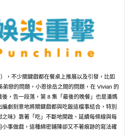
 集），不少關鍵戲都在餐桌上推展以及引發，比如
弟戀的問題，小恩徐岳之間的問題，在 Vivian 的
後，告一段落，第 8 集「最後的晚餐」也是潘媽
出編劇刻意地將關鍵戲都與吃飯這檔事結合，特別
甜之味》靠著「吃」不斷地開啟、延續每條線與每
的小事做戲，這種綿密鋪陳卻又不著痕跡的寫法確