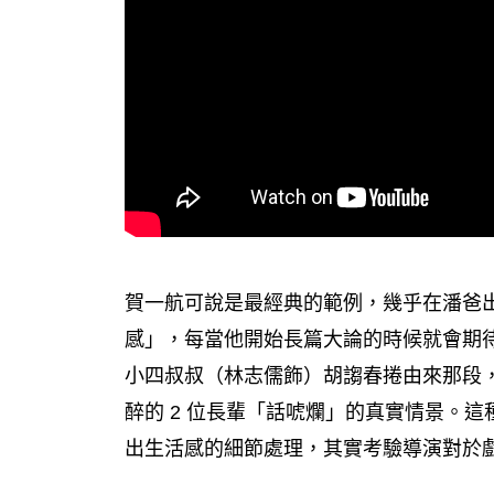
賀一航可說是最經典的範例，幾乎在潘爸
感」，每當他開始長篇大論的時候就會期
小四叔叔（林志儒飾）胡謅春捲由來那段
醉的 2 位長輩「話唬爛」的真實情景。
出生活感的細節處理，其實考驗導演對於