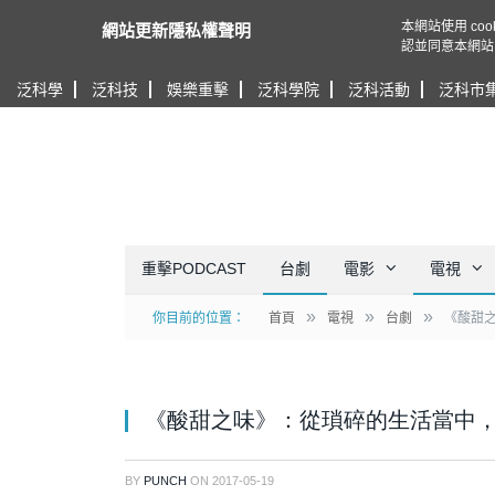
本網站使用 c
網站更新隱私權聲明
認並同意本網站
泛科學
泛科技
娛樂重擊
泛科學院
泛科活動
泛科市
重擊PODCAST
台劇
電影
電視
»
»
»
你目前的位置：
首頁
電視
台劇
《酸甜
《酸甜之味》：從瑣碎的生活當中
BY
PUNCH
ON
2017-05-19