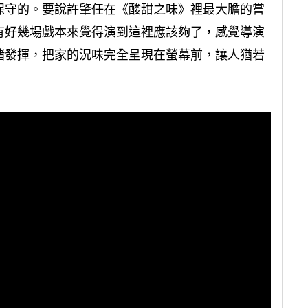
保守的。要說許肇任在《酸甜之味》裡最大膽的嘗
有好幾場戲本來覺得演到這裡應該夠了，感覺導演
緒發揮，把家的況味完全呈現在螢幕前，讓人猶若