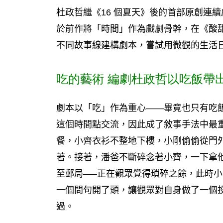
杜政哲繼《16 個夏天》後的首部原創連續
於前作將「時間」作為戲劇骨幹，在《酸甜之
不同故事線建構劇本，嘗試用微觀的生活
吃的藝術 編劇杜政哲以吃飯帶
劇本以「吃」作為重心——畢竟也只有吃
這個時間點交流，因此成了敘事手法中最
餐，小齊衣衫不整地下樓，小剛偷偷從門
著。接著，潘爸不斷碎念著小齊，一下拿
至郵局—–正在觀眾覺得瑣碎之餘，此時
一個問句開了頭，讓觀眾對自身做了一個
過。