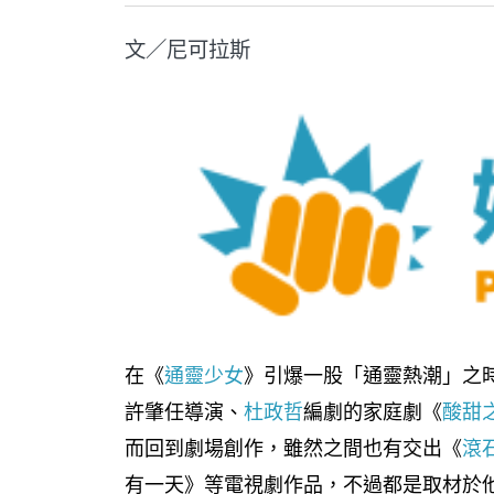
文／尼可拉斯
在《
通靈少女
》引爆一股「通靈熱潮」之
許肇任導演、
杜政哲
編劇的家庭劇《
酸甜
而回到劇場創作，雖然之間也有交出《
滾
有一天》等電視劇作品，不過都是取材於