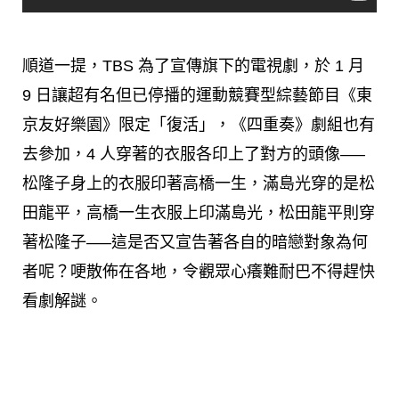
順道一提，TBS 為了宣傳旗下的電視劇，於 1 月
9 日讓超有名但已停播的運動競賽型綜藝節目《東
京友好樂園》限定「復活」，《四重奏》劇組也有
去參加，4 人穿著的衣服各印上了對方的頭像—–
松隆子身上的衣服印著高橋一生，滿島光穿的是松
田龍平，高橋一生衣服上印滿島光，松田龍平則穿
著松隆子—–這是否又宣告著各自的暗戀對象為何
者呢？哽散佈在各地，令觀眾心癢難耐巴不得趕快
看劇解謎。