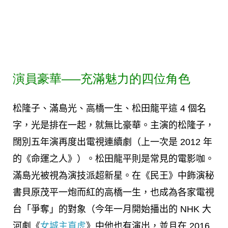
演員豪華—–充滿魅力的四位角色
松隆子、滿島光、高橋一生、松田龍平這 4 個名
字，光是排在一起，就無比豪華。主演的松隆子，
闊別五年演再度出電視連續劇（上一次是 2012 年
的《命運之人》）。松田龍平則是常見的電影咖。
滿島光被視為演技派超新星。在《民王》中飾演秘
書貝原茂平一炮而紅的高橋一生，也成為各家電視
台「爭奪」的對象（今年一月開始播出的 NHK 大
河劇《
女城主直虎
》中他也有演出，並且在 2016