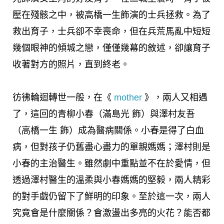
壓在殘骸之中，被高橋一生飾演的士兵拯救。為了
救出育子，士兵卻不幸喪命，但在兵荒馬亂中短短
幾個眼神的傾城之戀，僅僅幾幕的敘述，卻讓育子
收著對方的照片，直到終老。
彷彿輪迴轉世一般，在《
mother
》，兩人又相遇
了，這回的青柳小春（滿島光 飾）與澤村友吾
（高橋一生 飾）成為醫病關係。小春是得了白血
病，但對孩子仍舊盡心盡力的單親媽媽；澤村則是
小春的主治醫生。雖然劇中重點並不在於愛情，但
透過澤村醫生的溫柔與小春媽媽的堅毅，兩人精彩
的對手戲仍留下了鮮明的印象。至於這一次，兩人
究竟會是什麼關係？會激盪出多亮的火花？能否都