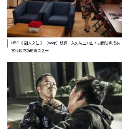
HBO《 副人之仁 》（Veep）總評：入火坑上刀山，拋開陰霾成為
當代最成功的喜劇之一