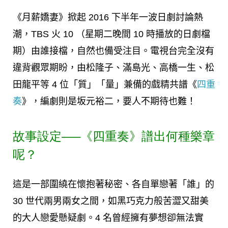
《月薪嬌妻》掀起 2016 下半年一波日劇討論熱
潮，TBS 火 10 （星期二晚間 10 時播放的日劇檔
期）由誰接檔，自然也備受注目。電視台完全沒有
違背觀眾期盼，由松隆子、滿島光、高橋一生、松
田龍平等 4 位「質」「量」兼備的戲精共譜《
四重
奏
》，編劇則是坂元裕二，要人不期待也難！
故事設定—–《四重奏》譜出何種樂章
呢？
這是一部圍繞在懷抱著秘密、各自單戀著「誰」的
30 世代兩男兩女之間，如黑巧克力般苦澀又甜美
的大人戀愛懸疑劇。4 名曾經擁有夢想卻無法實