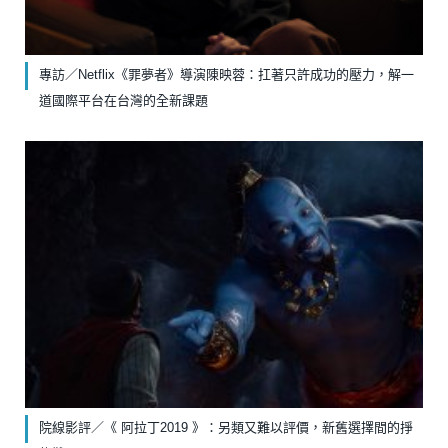
專訪／Netflix《罪夢者》導演陳映蓉：扛著只許成功的壓力，解一
道國際平台在台灣的全新課題
院線影評／《 阿拉丁2019 》：另類又難以評價，新舊選擇間的掙