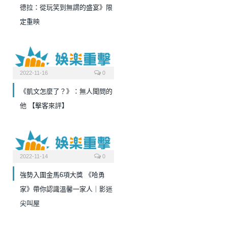
德拉：從玩笑到無謂的盛宴》限
定重映
2022-11-16
0
《凱文怎麼了？》：無人聞問的
他 【擊客來評】
2022-11-14
0
強勢入圍金馬6項大獎 《哈勇
家》帶你認識溫馨一家人｜影迷
尖叫屋