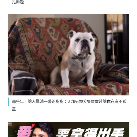
扎難題
那些年，讓人驚鴻一瞥的狗狗：8 部另類犬隻賀歲片讓你在家不孤
單
PR