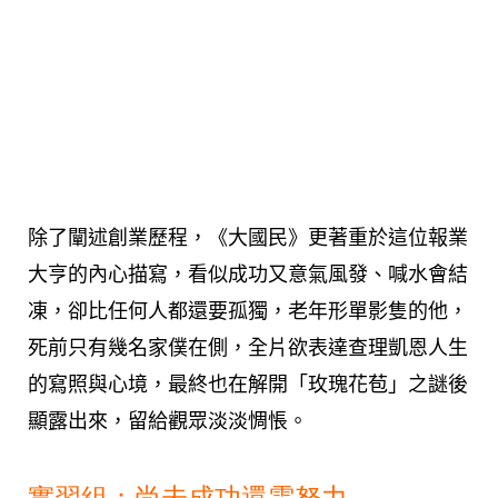
除了闡述創業歷程，《大國民》更著重於這位報業
大亨的內心描寫，看似成功又意氣風發、喊水會結
凍，卻比任何人都還要孤獨，老年形單影隻的他，
死前只有幾名家僕在側，全片欲表達查理凱恩人生
的寫照與心境，最終也在解開「玫瑰花苞」之謎後
顯露出來，留給觀眾淡淡惆悵。
實習組：尚未成功還需努力