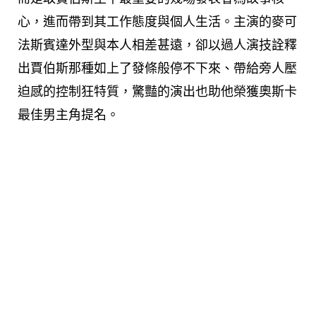
心，進而帶到其工作態度與個人生活。主演的麥可
法斯賓達外型與本人相差甚遠，卻以過人演技詮釋
出賈伯斯那種如上
了發條般停不下來、帶給旁人壓
迫感的控制狂特質，驚豔的演出也助他榮獲奧斯卡
最佳男主角提名。