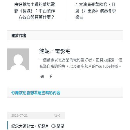
由好萊塢主導的華語電
4 大演員豪華陣容，日
影《長城》：中西製作
劇《四重奏》演奏冬季
方各自盤算著什麼？
戀曲
關於作者
飽妮／電影宅
一個勵志以宅為業的電影愛好者，正努力經營一個
充滿自嗨的粉專，以及很多肺片的YouTube頻道。
Website
Facebook
你應該也會想看這些精彩內容
2023-07-21
0
紀念大師辭世，紀錄片《米蘭昆