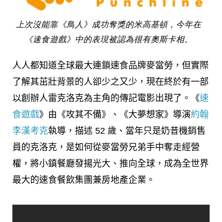
上次沒能靠《鳥人》成功奪獎的米高基頓，今年在
《速食遊戲》中的表現被認為很有奧斯卡相。
人人都知道全球最大連鎖速食品牌麥當勞，但實際
了解其茁壯背景的人卻少之又少，現在終於有一部
以創辦人雷克洛克為主角的傳記電影出現了。《
速
食遊戲
》
由《攻其不備》、《大夢想家》導演
約翰
李漢考克
執導，描述 52 歲、當年只是奶昔機銷售
員的克洛克，是如何從麥當勞兄弟手中奪走經營
權，將小鎮餐廳發揚光大、推向全球，成為全世界
最大的速食餐飲集團兼房地產企業。