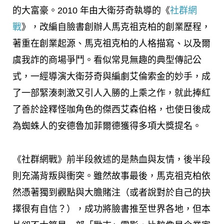
的大富豪。2010 年由大衛芬奇執導的《
社群網
戰
》，改編自臉書創辦人馬克祖克柏的創業歷程，
著重在創業起源、馬克祖克柏的人格描寫、以及爾
虞我詐的商場爭鬥。看似常見無趣的典型傳記公
式，一經導演大衛芬奇與編劇艾倫索金的妙手，成
了一部緊湊刺激又引人入勝的上乘之作，就此捧紅
了善於詮釋怪咖角色的傑西艾森伯格，也使日後成
為蜘蛛人的安德魯加菲爾德獲得多項大獎提名。
《社群網戰》前半段敘述的是熱血與友情，後半段
則充滿背叛與衝突。雖然故事最後，馬克祖克柏依
然憑著獨到觀點與大膽賭注（或者說對於自己的抉
擇很有自信？），成功將臉書推至世界各地，但本