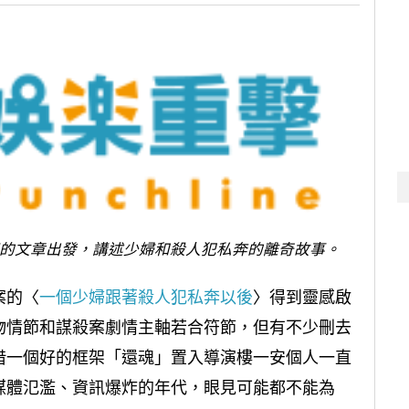
的文章出發，講述少婦和殺人犯私奔的離奇故事。
案的〈
一個少婦跟著殺人犯私奔以後
〉得到靈感啟
物情節和謀殺案劇情主軸若合符節，但有不少刪去
借一個好的框架「還魂」置入導演樓一安個人一直
媒體氾濫、資訊爆炸的年代，眼見可能都不能為