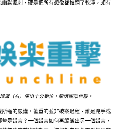
色幽默諷刺，硬是把所有想像都推翻了乾淨，頗有
瑋甯（右）演出十分到位，頗讓觀眾信服。
疑所需的嚴謹，著重的並非破案過程、誰是兇手或
哪些是謊言？一個謊言如何再編織出另一個謊言，