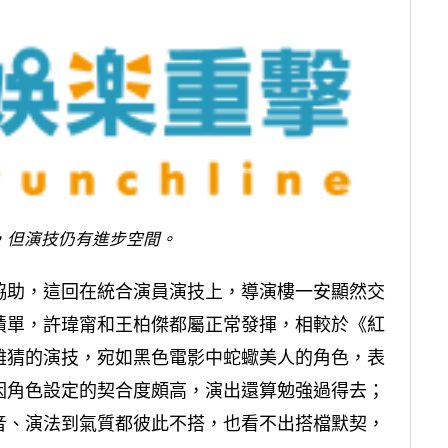
，但演技仍有進步空間。
協助，這回在統合演員演技上，導演樓一安顯然交
績單，許瑋甯和王柏傑都屬正常發揮，相較於《紅
難猜的演技，宛如黑色電影中蛇蠍美人的角色，表
因角色設定的契合度頗高，演出還算勉強過得去；
音、演法到氣質都彼此不搭，也看不出搭檔默契，