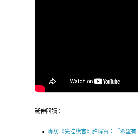
延伸閱讀：
專訪《失控謊言》許瑋甯：「希望有