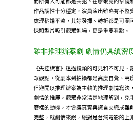
而所有人可能都是共犯。在廖敬堯的掌鏡
作品調性十分穩定，演員演出雖略有不整
處理稍嫌平淡，其餘發揮、轉折都是可圈
悚類型片吸引觀眾進場，更是重要看點。
雖非推理辦案劇 劇情仍具縝密
《失控謊言》透過鏡頭的可見和不可見、
眾觀點，從劇本到拍攝都是高度自覺、高
但避開以推理辦案為主軸的推理劇情寫法
劇情的推展，觀眾非常清楚地理解到，兇
麼樣的動機，才會讓真實與謊言交織成難
完整，就劇情來說，絕對是台灣電影的上