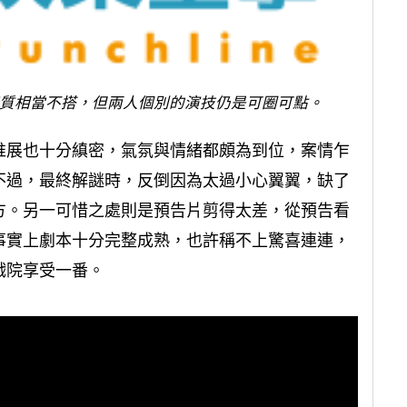
質相當不搭，但兩人個別的演技仍是可圈可點。
推展也十分縝密，氣氛與情緒都頗為到位，案情乍
不過，最終解謎時，反倒因為太過小心翼翼，缺了
方。另一可惜之處則是預告片剪得太差，從預告看
事實上劇本十分完整成熟，也許稱不上驚喜連連，
戲院享受一番。