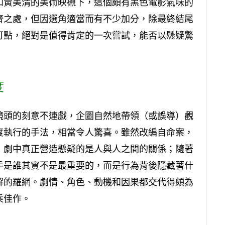
和黃美清的美術映襯下，這個頗有黑色電影氣味的
齊之處，但因選角適當而有不少加分，除最終結尾
可點，絕對是值得肯定的一次嘗試，能否以懸疑驚
度
鏡頭的刻意不連戲，企圖自然地帶領（或誤導）觀
度執行的手法，相當令人驚喜。雖然改編自命案，
，劇中真正營造懸疑的是人與人之間的關係；隨著
手是誰其實不是最重要的，而是行為背後隱藏著什
解的羅網。劇情、角色、動機和因果都交代得頗為
乘佳作。