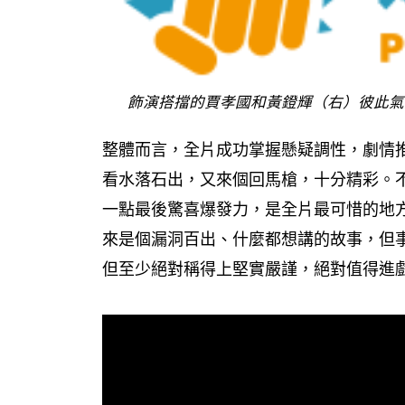
飾演搭擋的賈孝國和黃鐙輝（右）彼此氣
整體而言，全片成功掌握懸疑調性，劇情
看水落石出，又來個回馬槍，十分精彩。
一點最後驚喜爆發力，是全片最可惜的地
來是個漏洞百出、什麼都想講的故事，但
但至少絕對稱得上堅實嚴謹，絕對值得進