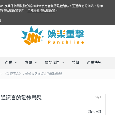
ookie 及其他相關技術分析以確保使用者獲得最佳體驗，通過我們的網站，您確
的隱私權政策更新，
了解最新隱私權政策
。
集
產業
專題
關於我們
特輯
產業快訊
評／《失控謊言》：條條大路通謊言的驚悚懸疑
路通謊言的驚悚懸疑
1
影評
,
電影