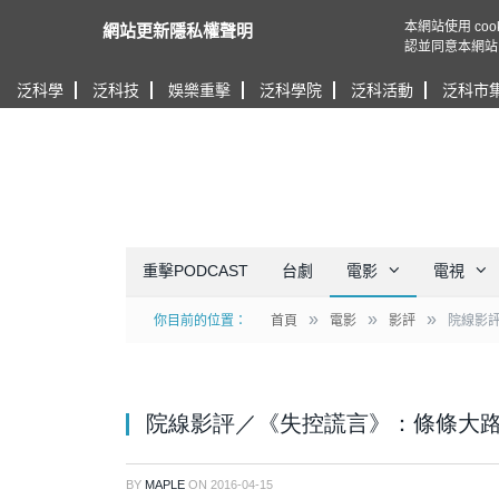
本網站使用 c
網站更新隱私權聲明
認並同意本網站
泛科學
泛科技
娛樂重擊
泛科學院
泛科活動
泛科市
重擊PODCAST
台劇
電影
電視
»
»
»
你目前的位置：
首頁
電影
影評
院線影
院線影評／《失控謊言》：條條大
BY
MAPLE
ON
2016-04-15