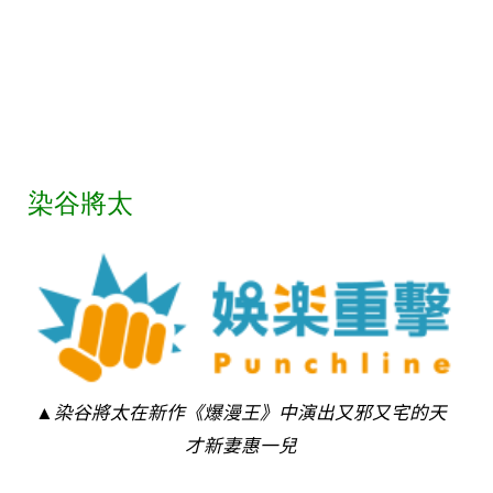
染谷將太
▲染谷將太在新作《爆漫王》中演出又邪又宅的天
才新妻惠一兒