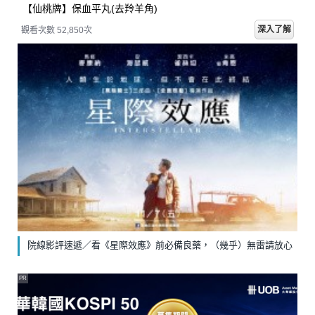
【仙桃牌】保血平丸(去羚羊角)
深入了解
觀看次數 52,857次
院線影評速遞／看《星際效應》前必備良藥，（幾乎）無雷請放心
PR