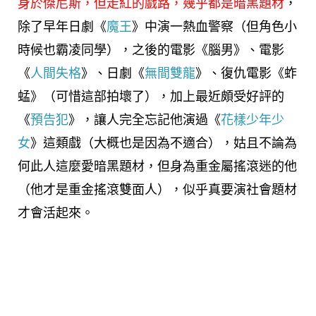
身於傑尼斯，但走紅的戲路，幾乎都是暗黑題材
，
除了早年日劇《
魔王
》中演一熱血警察（但角色小
時候也霸凌同學），之後的電影《腦男》、電影
《
人間失格
》、日劇《
無間雙龍
》、復仇電影《蚱
蜢》（可惜這部拍壞了），加上最近頗受好評的
《
預告犯
》，讓人完全忘記他演過《
花樣少年少
女
》這類戲（大概也是因為不適合），姑且不論為
何此人這麼愛暗黑題材，但身為重金屬搖滾迷的他
（他才是重金搖滾雙面人），似乎真要演社會題材
才會活起來。