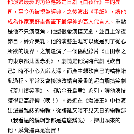
他演過最衰的角色應該是日劇《
白夜行
》中的亮
司，至今仍被視為經典，之後演出《手紙》，讓他
成為作家東野圭吾筆下最傳神的衰人代言人。
重點
是他不只演衰角，他還很愛演搞笑劇，並且上深夜
節目，評介美乳，他的演藝生涯可以說是到了從心
所欲的境界，之前還演了一個偽紀錄片《山田孝之
的東京都北區赤羽》，劇情是他演時代劇《砍自
己》時不小心入戲太深，而產生想砍自己的精神錯
亂過程。平常又會接演改編自漫畫的超白爛搞笑劇
《荒川爆笑團》、《暗金丑島君》系列，讓他演技
獲得更高評價（咦！）。最近在《爆漫王》中也演
出漫畫雜誌的編輯，從髒亂又暗不見天日的編輯部
（我看過的編輯部都是這麼髒亂），探出頭來的
他，感覺還真是寫實！