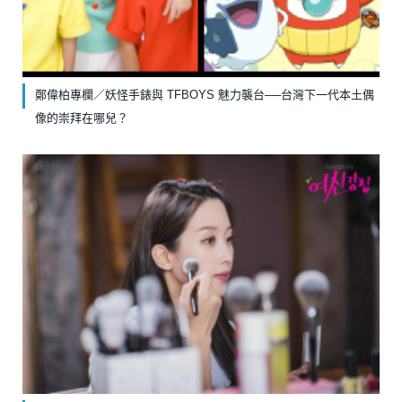
鄭偉柏專欄／妖怪手錶與 TFBOYS 魅力襲台──台灣下一代本土偶
像的崇拜在哪兒？