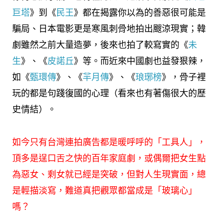
巨塔
》到《
民王
》都在揭露你以為的善惡很可能是
騙局、日本電影更是寒風刺骨地拍出颼涼現實；韓
劇雖然之前大量造夢，後來也拍了較寫實的《
未
生
》、《
皮諾丘
》等。而近來中國劇也益發狠辣，
如《
甄環傳
》、《
羋月傳
》、《
琅琊榜
》，骨子裡
玩的都是句踐復國的心理（看來也有著傷很大的歷
史情結）。
如今只有台灣連拍廣告都是暖呼呼的「工具人」，
頂多是逞口舌之快的百年家庭劇，或偶爾把女生點
為惡女、剩女就已經是突破，但對人生現實面，總
是輕描淡寫，難道真把觀眾都當成是「玻璃心」
嗎？