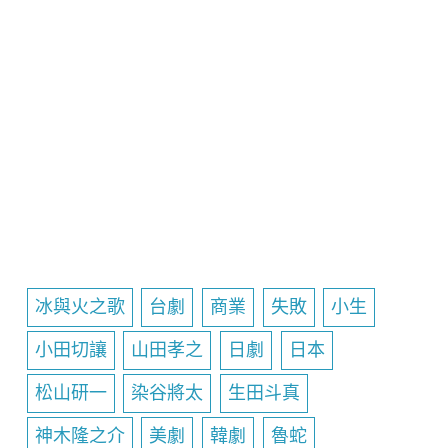
冰與火之歌
台劇
商業
失敗
小生
小田切讓
山田孝之
日劇
日本
松山研一
染谷將太
生田斗真
神木隆之介
美劇
韓劇
魯蛇