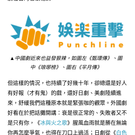
▲中國劇近來也益發狠辣，如圖左《甄環傳》、圖
中《琅琊榜》、圖右《羋月傳》
但這樣的情況，也持續了好幾十年，卻總還是好人
有好報（才有鬼）的戲，還好日劇、美劇陸續進
來，舒緩我們這種原本就是緊張咖的觀眾。外國劇
好看在於把話攤開講：衰是很正常的、失敗者又不
是只有你，《
冰與火之歌
》腥風血雨就是勝在無論
你再怎麼爭氣，也得在刀口上過活；日劇從《
白色