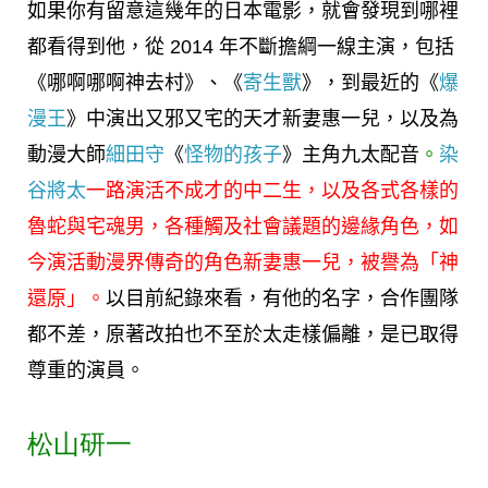
如果你有留意這幾年的日本電影，就會發現到哪裡
都看得到他，從 2014 年不斷擔綱一線主演，包括
《哪啊哪啊神去村》、《
寄生獸
》，到最近的《
爆
漫王
》中演出又邪又宅的天才新妻惠一兒，以及為
動漫大師
細田守
《
怪物的孩子
》主角九太配音
。
染
谷將太
一路演活不成才的中二生，以及各式各樣的
魯蛇與宅魂男，各種觸及社會議題的邊緣角色，如
今演活動漫界傳奇的角色新妻惠一兒，被譽為「神
還原」。
以目前紀錄來看，有他的名字，合作團隊
都不差，原著改拍也不至於太走樣偏離，是已取得
尊重的演員。
松山研一