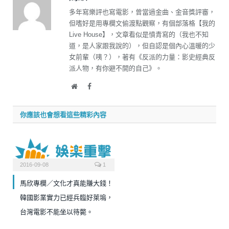
多年寫樂評也寫電影，曾當過金曲、金音獎評審，
但嗜好是用專欄文偷渡點觀察，有個部落格【我的
Live House】，文章看似是憤青寫的（我也不知
道，是人家跟我說的），但自認是個內心溫暖的少
女前輩（咦？），著有《反派的力量：影史經典反
派人物，有你避不開的自己》。
Website
Facebook
你應該也會想看這些精彩內容
2016-09-08
1
馬欣專欄／文化才真能賺大錢！
韓國影業實力已經兵臨好萊塢，
台灣電影不能坐以待斃。