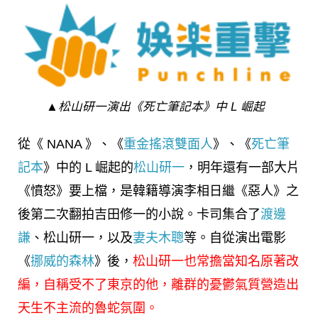
▲松山研一演出《死亡筆記本》中 L 崛起
從《 NANA 》、《
重金搖滾雙面人
》、《
死亡筆
記本
》中的 L 崛起的
松山研一
，明年還有一部大片
《憤怒》要上檔，是韓籍導演李相日繼《惡人》之
後第二次翻拍吉田修一的小說。卡司集合了
渡邊
謙
、松山研一，以及
妻夫木聰
等。自從演出電影
《
挪威的森林
》後，
松山研一也常擔當知名原著改
編，自稱受不了東京的他，離群的憂鬱氣質營造出
天生不主流的魯蛇氛圍。