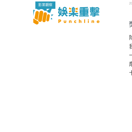
2
影業觀察