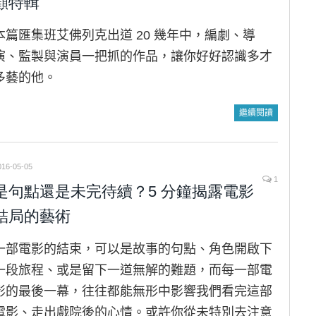
顧特輯
本篇匯集班艾佛列克出道 20 幾年中，編劇、導
演、監製與演員一把抓的作品，讓你好好認識多才
多藝的他。
繼續閱讀
016-05-05
1
是句點還是未完待續？5 分鐘揭露電影
結局的藝術
一部電影的結束，可以是故事的句點、角色開啟下
一段旅程、或是留下一道無解的難題，而每一部電
影的最後一幕，往往都能無形中影響我們看完這部
電影、走出戲院後的心情。或許你從未特別去注意