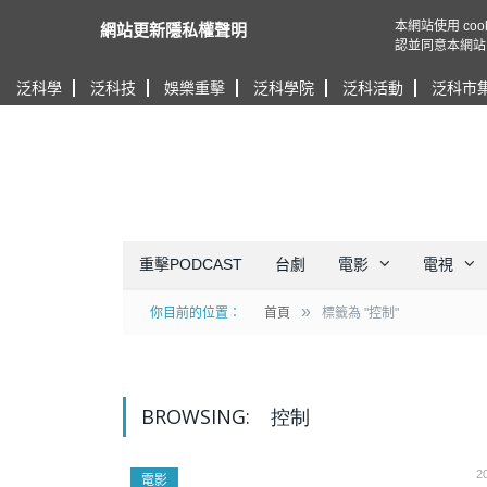
本網站使用 c
網站更新隱私權聲明
認並同意本網站
泛科學
泛科技
娛樂重擊
泛科學院
泛科活動
泛科市
重擊PODCAST
台劇
電影
電視
»
你目前的位置：
首頁
標籤為 "控制"
BROWSING:
控制
2
電影