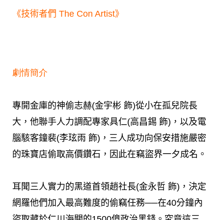
《技術者們 The Con Artist》
劇情簡介
專開金庫的神偷志赫(金宇彬 飾)從小在孤兒院長
大，他聯手人力調配專家具仁(高昌錫 飾)，以及電
腦駭客鐘裴(李玹雨 飾)，三人成功向保安措施嚴密
的珠寶店偷取高價鑽石，因此在竊盜界一夕成名。
耳聞三人實力的黑道首領趙社長(金永哲 飾)，決定
網羅他們加入最高難度的偷竊任務──在40分鐘內
盜取藏於仁川海關的1500億政治黑錢。究竟這三