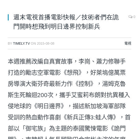
週末電視首播電影快報／技術者們在詭
0
門開時想飛到明日邊界控制新兵
BY
TIMELY.TV
ON
2015-08-08
電視
本週推薦改編自真實故事，李崗、蕭力修聯手
打造的勵志空軍電影《想飛》，好萊塢億萬票
房導演大衛芬奇最新力作《控制》，湯姆克魯
斯生死輪迴200次，攜手艾蜜莉布朗對抗異種入
侵地球的《明日邊界》，描述新加坡海軍部隊
受訓的熱血動作喜劇《新兵正傳3:蛙人傳》，首
部以「御宅族」為主題的泰國驚悚電影《詭門