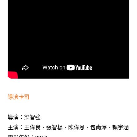
導演卡司
導演：梁智強
主演：王偉良、張智楊、陳偉恩、包尚澤、賴宇涵