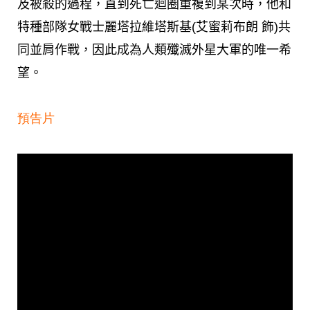
及被殺的過程，直到死亡迴圈重複到某次時，他和
特種部隊女戰士麗塔拉維塔斯基(艾蜜莉布朗 飾)共
同並肩作戰，因此成為人類殲滅外星大軍的唯一希
望。
預告片