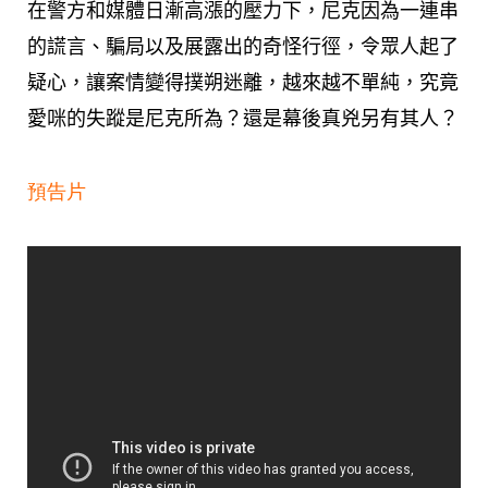
在警方和媒體日漸高漲的壓力下，尼克因為一連串
的謊言、騙局以及展露出的奇怪行徑，令眾人起了
疑心，讓案情變得撲朔迷離，越來越不單純，究竟
愛咪的失蹤是尼克所為？還是幕後真兇另有其人？
預告片