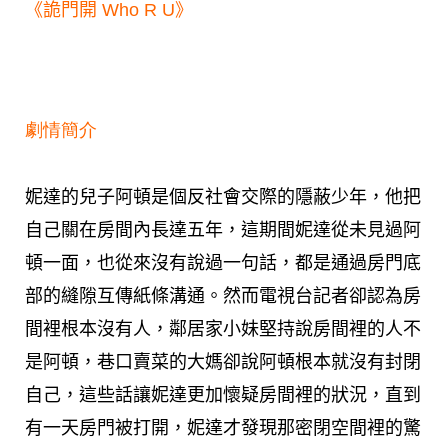
《詭門開 Who R U》
劇情簡介
妮達的兒子阿頓是個反社會交際的隱蔽少年，他把
自己關在房間內長達五年，這期間妮達從未見過阿
頓一面，也從來沒有說過一句話，都是通過房門底
部的縫隙互傳紙條溝通。然而電視台記者卻認為房
間裡根本沒有人，鄰居家小妹堅持說房間裡的人不
是阿頓，巷口賣菜的大媽卻說阿頓根本就沒有封閉
自己，這些話讓妮達更加懷疑房間裡的狀況，直到
有一天房門被打開，妮達才發現那密閉空間裡的驚