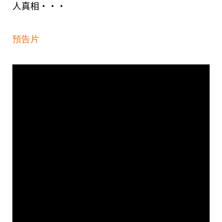
人真相‧‧‧
預告片