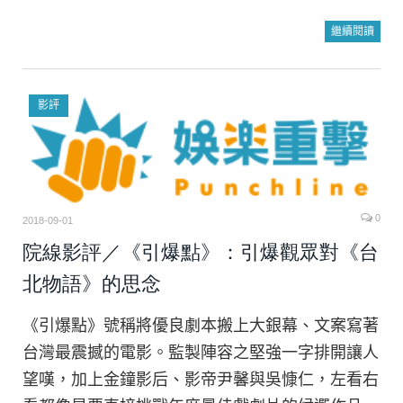
繼續閱讀
影評
0
2018-09-01
院線影評／《引爆點》：引爆觀眾對《台
北物語》的思念
《引爆點》號稱將優良劇本搬上大銀幕、文案寫著
台灣最震撼的電影。監製陣容之堅強一字排開讓人
望嘆，加上金鐘影后、影帝尹馨與吳慷仁，左看右