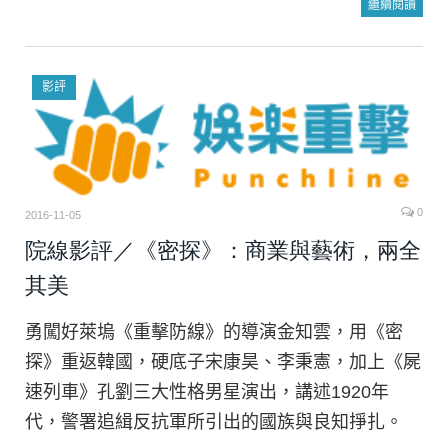
繼續閱讀
影評
0
2016-11-05
院線影評／《密探》：商業與藝術，兩全
其美
勇闖好萊塢《重擊防線》的導演金知雲，用《密
探》重返韓國，硬底子宋康昊、李秉憲，加上《屍
速列車》孔劉三大性格男星演出，講述1920年
代，警署追緝反抗軍所引出的國族與良知掙扎。