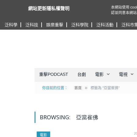
本網站使用 c
網站更新隱私權聲明
認並同意本網站
泛科學
泛科技
娛樂重擊
泛科學院
泛科活動
泛科市
重擊PODCAST
台劇
電影
電視
»
你目前的位置：
首頁
標籤為 "亞當崔佛"
BROWSING:
亞當崔佛
2
電影