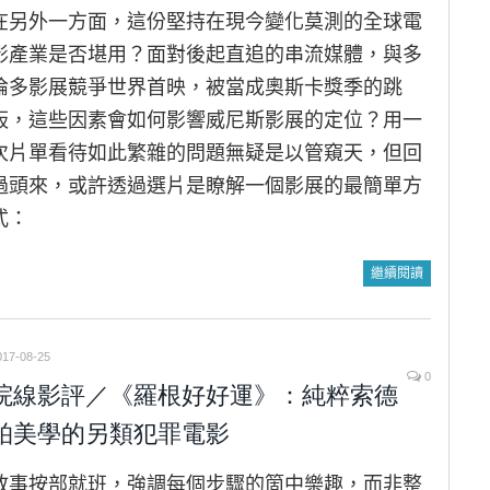
在另外一方面，這份堅持在現今變化莫測的全球電
影產業是否堪用？面對後起直追的串流媒體，與多
倫多影展競爭世界首映，被當成奧斯卡獎季的跳
板，這些因素會如何影響威尼斯影展的定位？用一
次片單看待如此繁雜的問題無疑是以管窺天，但回
過頭來，或許透過選片是瞭解一個影展的最簡單方
式：
繼續閱讀
017-08-25
0
院線影評／《羅根好好運》：純粹索德
柏美學的另類犯罪電影
敘事按部就班，強調每個步驟的箇中樂趣，而非整