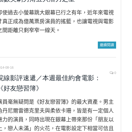
即使過去小螢幕跳大銀幕已行之有年，近年來電視
才真正成為億萬票房演員的搖籃，也讓電視與電影
之間距離只剩窄窄一線天。
繼續閱讀
014-08-16
0
院線影評速遞／本週最佳約會電影：
《好友戀習簿》
演員毫無疑問是《好友戀習簿》的最大資產。男主
角丹尼爾雷德克里夫與柔依卡珊，皆是有一定個人
魅力的演員，同時出現在銀幕上帶來那份「朋友以
上，戀人未滿」的火花，在電影設定下相當可信且