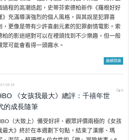
個過程的高潮迭起，史蒂芬索德柏新作《羅根好好
運》充滿導演強烈的個人風格，與其說是犯罪喜
劇，更像是帶有少許喜劇元素的犯罪劇情電影。索
德柏的影迷絕對可以在裡頭找到不少樂趣，但一般
觀眾可能會看得一頭霧水。
繼續閱讀
017-04-19
0
HBO 《女孩我最大》總評：千禧年世
代的成長隨筆
HBO（大致上）備受好評、觀眾評價兩極的《女孩
我最大》終於在本週劃下句點，結束了漢娜、瑪