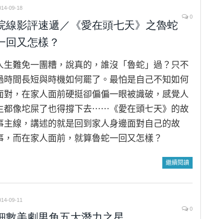
014-09-18
0
院線影評速遞／《愛在頭七天》之魯蛇
一回又怎樣？
人生難免一團糟，說真的，誰沒「魯蛇」過？只不
過時間長短與時機如何罷了。最怕是自己不知如何
面對，在家人面前硬挺卻偏偏一眼被識破，感覺人
生都像坨屎了也得撐下去⋯⋯《愛在頭七天》的故
事主線，講述的就是回到家人身邊面對自己的故
事，而在家人面前，就算魯蛇一回又怎樣？
繼續閱讀
014-09-11
0
細數美劇男角五大潛力之星