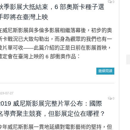
0
秋季影展大抵結束，6 部奧斯卡種子選
手即將在臺灣上映
在威尼斯影展與多倫多影展相繼落幕後，初步的奧
斯卡戰況已大致勾勒出，而身為觀眾的我們也有一
波片單可收——此篇介紹的正是日前在影展首映，
確定會在臺灣上映的 6 部衝奧作品：
繼續閱讀
019-07-27
0
2019 威尼斯影展完整片單公布：國際
名導齊聚主競賽，但影展定位在哪裡？
今年威尼斯影展一貫地延續對電影藝術的堅持，但