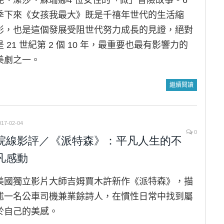
妮、潔莎、蘇珊娜4 位女性的「微」冒險故事。6
季下來《女孩我最大》既是千禧年世代的生活縮
影，也是這個發展受阻世代努力成長的見證，絕對
是 21 世紀第 2 個 10 年，最重要也最有影響力的
美劇之一。
繼續閱讀
017-02-04
0
院線影評／《派特森》：平凡人生的不
凡感動
美國獨立影片大師吉姆賈木許新作《派特森》，描
述一名公車司機兼業餘詩人，在慣性日常中找到屬
於自己的美感。