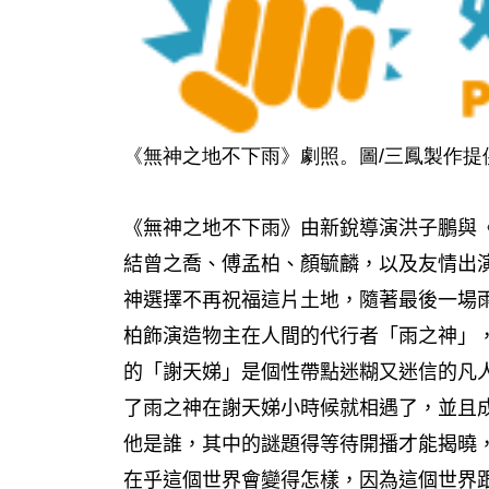
《無神之地不下雨》劇照。圖/三鳳製作提
《無神之地不下雨》由新銳導演洪子鵬與
結曾之喬、傅孟柏、顏毓麟，以及友情出
神選擇不再祝福這片土地，隨著最後一場
柏飾演造物主在人間的代行者「雨之神」，
的「謝天娣」是個性帶點迷糊又迷信的凡
了雨之神在謝天娣小時候就相遇了，並且
他是誰，其中的謎題得等待開播才能揭曉
在乎這個世界會變得怎樣，因為這個世界