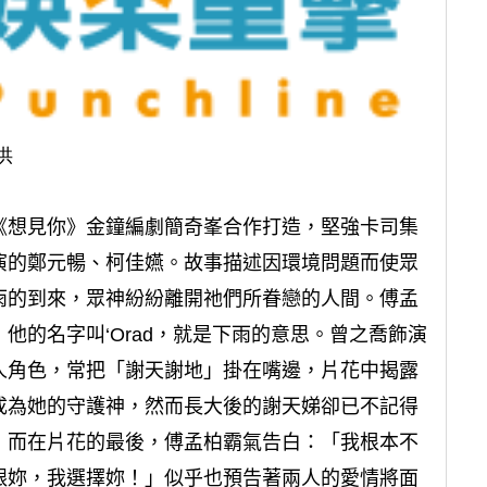
供
《想見你》金鐘編劇簡奇峯合作打造，堅強卡司集
演的鄭元暢、柯佳嬿。故事描述因環境問題而使眾
雨的到來，眾神紛紛離開祂們所眷戀的人間。傅孟
他的名字叫‘Orad，就是下雨的意思。曾之喬飾演
人角色，常把「謝天謝地」掛在嘴邊，片花中揭露
成為她的守護神，然而長大後的謝天娣卻已不記得
，而在片花的最後，傅孟柏霸氣告白：「我根本不
跟妳，我選擇妳！」似乎也預告著兩人的愛情將面