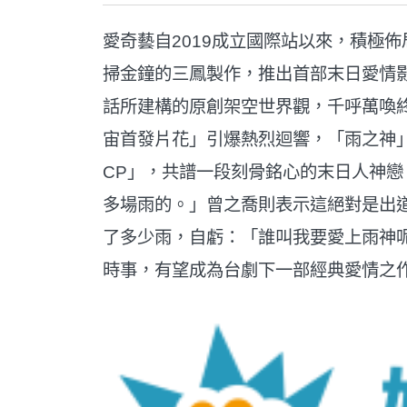
愛奇藝自2019成立國際站以來，積極
掃金鐘的三鳳製作，推出首部末日愛情
話所建構的原創架空世界觀，千呼萬喚終
宙首發片花」引爆熱烈迴響，「雨之神
CP」，共譜一段刻骨銘心的末日人神
多場雨的。」曾之喬則表示這絕對是出道
了多少雨，自虧：「誰叫我要愛上雨神
時事，有望成為台劇下一部經典愛情之