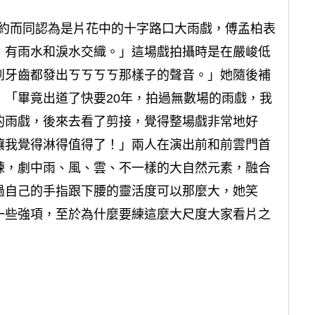
不約而同認為是片花中的十字路口大雨戲，傅孟柏表
，有雨水和淚水交織。」這場戲拍攝時是在嚴峻低
到牙齒都發出ㄎㄎㄎㄎ那樣子的聲音。」她隨後補
「畢竟出道了快要20年，拍過無數場的雨戲，我
的雨戲，後來去看了剪接，覺得整場戲非常地好
讓我覺得淋得值得了！」兩人在演出前和前雲門首
練，劇中雨、風、雲、不一樣的大自然元素，融合
過自己的手指跟下腰的靈活度可以那麼大，她笑
一些強項，至於為什麼要練這麼大尺度大家看片之