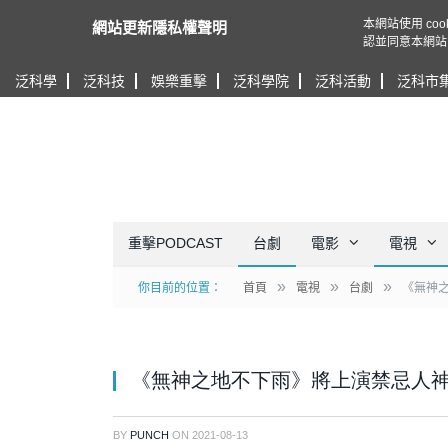
本網站使用 c
網站更新隱私權聲明
認並同意本網站
泛科學
泛科技
娛樂重擊
泛科學院
泛科活動
泛科市
重擊PODCAST
台劇
電影
電視
»
»
»
你目前的位置：
首頁
電視
台劇
《無神之
《無神之地不下雨》將上演禁忌人神戀
BY
PUNCH
ON
2021-08-13