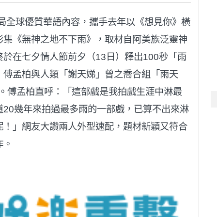
佈局全球優質華語內容，攜手去年以《想見你》橫
影集《無神之地不下雨》，取材自阿美族泛靈神
於在七夕情人節前夕（13日）釋出100秒「雨
」傅孟柏與人類「謝天娣」曾之喬合組「雨天
戀。傅孟柏直呼：「這部戲是我拍戲生涯中淋最
20幾年來拍過最多雨的一部戲，已算不出來淋
呢！」網友大讚兩人外型速配，題材新穎又符合
作。