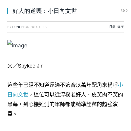
好人的逆襲：小日向文世
0
BY
PUNCH
ON
2014-11-15
日劇
,
電視
文／Spykee Jin
這些年已經不知道還適不適合以萬年配角來稱呼
小
日向文世
，這位可以從淳樸老好人、皮笑肉不笑的
黑幕，到心機難測的軍師都能精準詮釋的超強演
員。