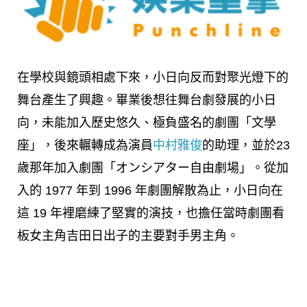
在學校與鏡頭相處下來，小日向反而對聚光燈下的
舞台產生了興趣。畢業後想往舞台劇發展的小日
向，未能加入歷史悠久、極負盛名的劇團「文學
座」，後來輾轉成為演員
中村雅俊
的助理，並於23
歲那年加入劇團「オンシアター自由劇場」。從加
入的 1977 年到 1996 年劇團解散為止，小日向在
這 19 年裡磨練了堅實的演技，也擔任當時劇團看
板女主角吉田日出子的主要對手男主角。