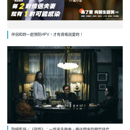
伴侶和妳一起預防HPV，才有資格說愛妳！
院線影評／《宿怨》：一部承先啟後、繼往開來的類型佳作