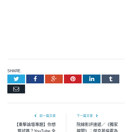
SHARE.
Twitter
Facebook
Google+
Pinterest
LinkedIn
Tumblr
Email
前一篇文章
下一篇文章
【重擊論壇專題】你想
院線影評速遞／《獨家
嘗試嗎？YouTube 全
腥聞》：傑克葛倫霍為