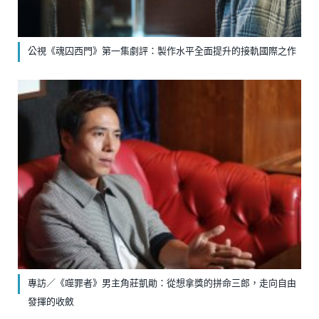
公視《魂囚西門》第一集劇評：製作水平全面提升的接軌國際之作
專訪／《噬罪者》男主角莊凱勛：從想拿獎的拼命三郎，走向自由
發揮的收斂