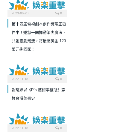
2023-06-20
0
第十四屆電視劇本創作獎現正徵
件中！邀您一同揮動筆尖魔法，
共創臺劇潮流，將最高獎金 120
萬元抱回家！
2022-11-18
0
謝琬婷以《P’s 藝術事務所》穿
梭台灣美術史
2022-11-18
0