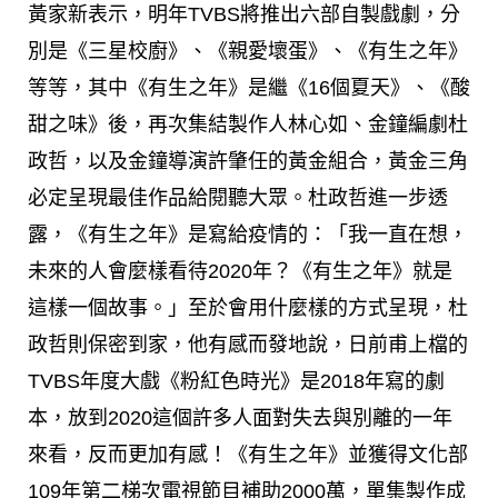
黃家新表示，明年TVBS將推出六部自製戲劇，分
別是《三星校廚》、《親愛壞蛋》、《有生之年》
等等，其中《有生之年》是繼《16個夏天》、《酸
甜之味》後，再次集結製作人林心如、金鐘編劇杜
政哲，以及金鐘導演許肇任的黃金組合，黃金三角
必定呈現最佳作品給閱聽大眾。杜政哲進一步透
露，《有生之年》是寫給疫情的：「我一直在想，
未來的人會麼樣看待2020年？《有生之年》就是
這樣一個故事。」至於會用什麼樣的方式呈現，杜
政哲則保密到家，他有感而發地說，日前甫上檔的
TVBS年度大戲《粉紅色時光》是2018年寫的劇
本，放到2020這個許多人面對失去與別離的一年
來看，反而更加有感！《有生之年》並獲得文化部
109年第二梯次電視節目補助2000萬，單集製作成