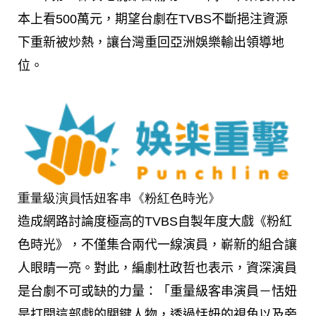
本上看500萬元，期望台劇在TVBS不斷挹注資源
下重新被炒熱，讓台灣重回亞洲娛樂輸出領導地
位。
重量級演員恬妞客串《粉紅色時光》
造成網路討論度極高的TVBS自製年度大戲《粉紅
色時光》，不僅集合兩代一線演員，嶄新的組合讓
人眼睛一亮。對此，編劇杜政哲也表示，資深演員
是台劇不可或缺的力量：「重量級客串演員－恬妞
是打開這部戲的關鍵人物，透過恬妞的視角以及旁