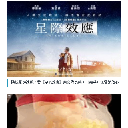
院線影評速遞／看《星際效應》前必備良藥，（幾乎）無雷請放心
PR