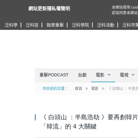
本網站使用 c
網站更新隱私權聲明
認並同意本網站
泛科學
泛科技
娛樂重擊
泛科學院
泛科活動
泛科市
重擊PODCAST
台劇
電影
電視
»
»
你目前的位置：
首頁
電影
《 白頭山 ：半島
《 白頭山 ：半島浩劫 》要再創韓
「韓流」的 4 大關鍵