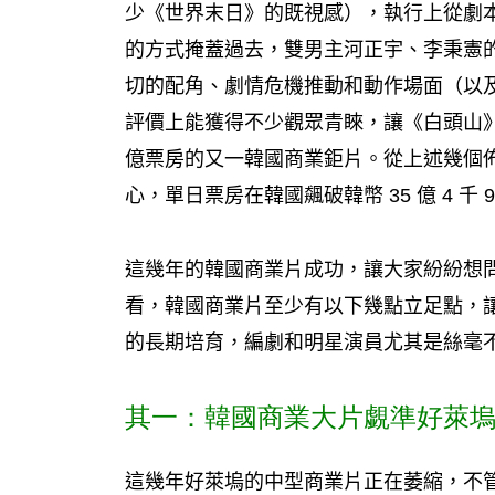
少《世界末日》的既視感），執行上從劇
的方式掩蓋過去，雙男主河正宇、李秉憲
切的配角、劇情危機推動和動作場面（以
評價上能獲得不少觀眾青睞，讓《白頭山
億票房的又一韓國商業鉅片。從上述幾個
心，單日票房在韓國飆破韓幣
35
億
4
千
這幾年的韓國商業片成功，讓大家紛紛想
看，韓國商業片至少有以下幾點立足點，
的長期培育，編劇和明星演員尤其是絲毫
其一：韓國商業大片覷準好萊塢
這幾年好萊塢的中型商業片正在萎縮，不