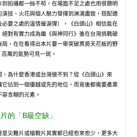
本到拍攝都一絲不苟，在場面不足之處也用很聰明
的演技、火花與個人魅力發揮到淋漓盡致，搭配適
及必要之處的溫情催淚彈），《白頭山》相信能在
》絕對有實力成為繼《與神同行》後在台灣挑戰破
佈局，在在看得出本片要一舉突破票房天花板的野
9
百萬的氣勢可見一斑。
問，為什麼香港或台灣做不到？從《白頭山》來
讓它佔到一個優越或先的地位，而背後都需要產業
不容含糊的元素。
片的「B級空缺」
管是災難片或槍戰片其實都已經愈來愈少，更多大