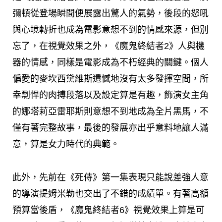
彌頓從登場瞬間便展露出驚人的氣勢，後段的怒吼
與心境轉折也成為電影意想不到的情感來源，但別
忘了，在視覺效果之外，《魔鬼終結者2》人與機
器的情感，同樣是電影成為不朽經典的關鍵。個人
偏愛的麥坎西黛維斯遺憾地沒有太多發揮空間，所
幸剽悍的肉搏段落以及設定算是有趣，飾演女主角
的娜塔莉亞雷耶斯則意想不到地成為全片黑馬，不
僅有著完整故事，最後的發展亦出乎意料地讓人滿
意，算是女力時代的典範。
此外，先前在《死侍》第一集表現只能說差強人意
的導演提姆米勒也交出了不錯的成績單。有著高額
預算當後盾，《魔鬼終結者6》視覺效果上算是可