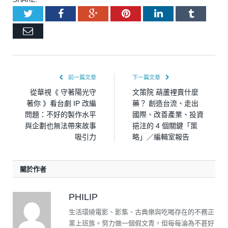
Twitter
Facebook
Google+
Pinterest
LinkedIn
Tumblr
Email
前一篇文章
下一篇文章
從華視《 守著陽光守
文策院 葫蘆裡賣什麼
著你 》看台劇 IP 改編
藥？ 創造台流、走出
問題：不好的製作水平
國際、改善產業、投資
與企劃也無法帶來故事
挹注的 4 個關鍵「策
吸引力
略」／編輯室報告
關於作者
PHILIP
生活環繞電影、影集、古典樂與吃喝存在的不務正
業上班族。努力做一個假文青，但每每淪為不甚好