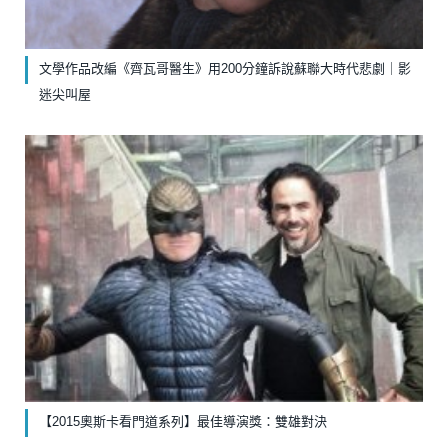
文學作品改編《齊瓦哥醫生》￼用200分鐘訴說蘇聯大時代悲劇｜影
迷尖叫屋
【2015奧斯卡看門道系列】最佳導演獎：雙雄對決