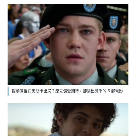
提前宣告在奧斯卡出局？原先備受期待，卻淡出獎季的 5 部電影