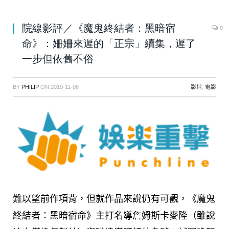
院線影評／《魔鬼終結者：黑暗宿
0
命》：姍姍來遲的「正宗」續集，遲了
一步但依舊不俗
BY
PHILIP
ON
2019-11-08
影評
,
電影
難以望前作項背，但就作品來說仍有可觀，《魔鬼
終結者：黑暗宿命》主打名導詹姆斯卡麥隆（雖說