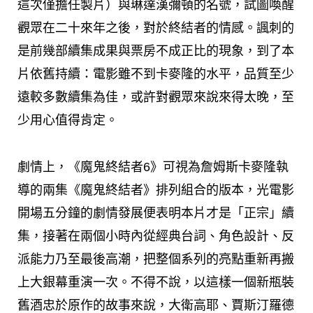
這次僅擔任製片）與琳達漢彌頓的名號，試圖喚醒
觀眾在二十來年之後，對於終結者的情感。諷刺的
是前幾部續集成果與票房不成正比的現象，到了本
片依舊持續：電影雖不到卡麥隆的水平，品質至少
遠較多數續集為佳，或許對觀眾來說來得太晚，至
少用心值得肯定。
劇情上，《魔鬼終結者6》可視為詹姆斯卡麥隆執
導的兩集《魔鬼終結者》排列組合的版本，光電影
開場五分鐘的劇情發展便表明本片才是「正宗」續
集，接著在兩個小時內從經典台詞、角色設計、反
派能力乃至最後高潮，把整個系列的亮點重新再搬
上大銀幕重演一次。不得不說，以這樣一個新瓶裝
舊酒忠於原作的故事來說，大衛高耶、賈斯汀羅德