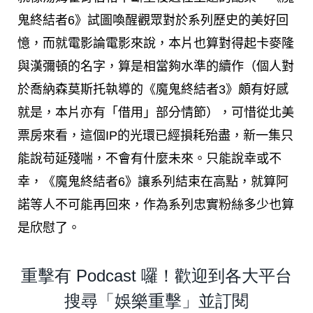
鬼終結者6》試圖喚醒觀眾對於系列歷史的美好回
憶，而就電影論電影來說，本片也算對得起卡麥隆
與漢彌頓的名字，算是相當夠水準的續作（個人對
於喬納森莫斯托執導的《魔鬼終結者3》頗有好感
就是，本片亦有「借用」部分情節），可惜從北美
票房來看，這個IP的光環已經損耗殆盡，新一集只
能說苟延殘喘，不會有什麼未來。只能說幸或不
幸，《魔鬼終結者6》讓系列結束在高點，就算阿
諾等人不可能再回來，作為系列忠實粉絲多少也算
是欣慰了。
重擊有 Podcast 囉！歡迎到各大平台
搜尋「娛樂重擊」並訂閱