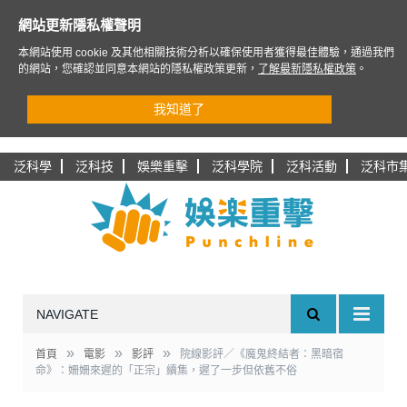
網站更新隱私權聲明
本網站使用 cookie 及其他相關技術分析以確保使用者獲得最佳體驗，通過我們
的網站，您確認並同意本網站的隱私權政策更新，
了解最新隱私權政策
。
我知道了
泛科學
泛科技
娛樂重擊
泛科學院
泛科活動
泛科市
NAVIGATE
»
»
»
首頁
電影
影評
院線影評／《魔鬼終結者：黑暗宿
命》：姍姍來遲的「正宗」續集，遲了一步但依舊不俗