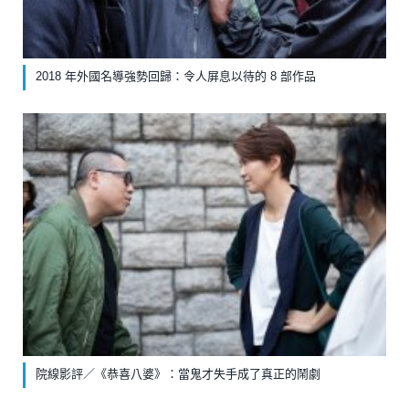
2018 年外國名導強勢回歸：令人屏息以待的 8 部作品
院線影評／《恭喜八婆》：當鬼才失手成了真正的鬧劇