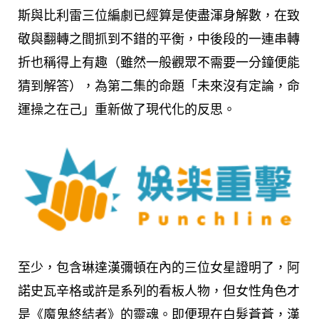
斯與比利雷三位編劇已經算是使盡渾身解數，在致
敬與翻轉之間抓到不錯的平衡，中後段的一連串轉
折也稱得上有趣（雖然一般觀眾不需要一分鐘便能
猜到解答），為第二集的命題「未來沒有定論，命
運操之在己」重新做了現代化的反思。
至少，包含琳達漢彌頓在內的三位女星證明了，阿
諾史瓦辛格或許是系列的看板人物，但女性角色才
是《魔鬼終結者》的靈魂。即便現在白髮蒼蒼，漢