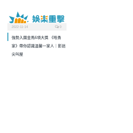
2022-11-14
0
強勢入圍金馬6項大獎 《哈勇
家》帶你認識溫馨一家人｜影迷
尖叫屋