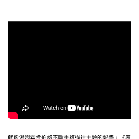
就像湯姆霍肯伯格不斷重複過往主題的配樂，《魔