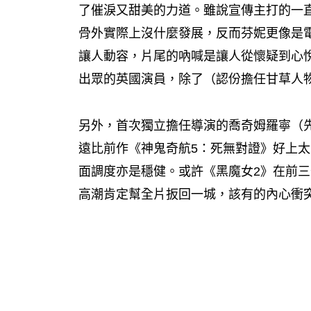
了催淚又甜美的力道。雖說宣傳主打的一
骨外實際上沒什麼發展，反而芬妮更像是
讓人動容，片尾的吶喊是讓人從懷疑到心
出眾的英國演員，除了（認份擔任甘草人
另外，首次獨立擔任導演的喬奇姆羅寧（
遠比前作《神鬼奇航5：死無對證》好上
面調度亦是穩健。或許《黑魔女2》在前
高潮肯定幫全片扳回一城，該有的內心衝