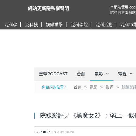
本網站使用 c
網站更新隱私權聲明
認並同意本網站
泛科學
泛科技
娛樂重擊
泛科學院
泛科活動
泛科市
重擊PODCAST
台劇
電影
電視
»
»
»
你目前的位置：
首頁
電影
影評
院線影
院線影評／《黑魔女2》：弱上一截
BY
PHILIP
ON
2019-10-20