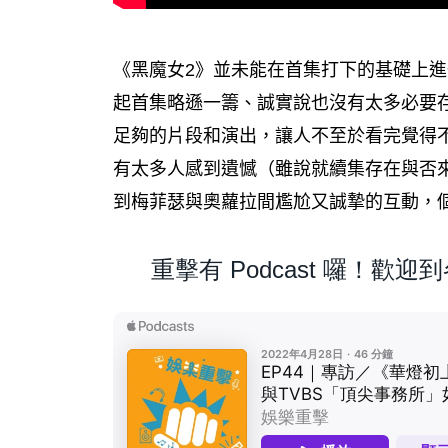
《黑魔女2》並未能在首集打下的基礎上
起首集略遜一籌、誠實說也沒有太多必要
足夠的片段和演出，讓人不至於看完覺得
有太多人感到遺憾（雖說就續集存在與否
到梅菲瑟與奧蘿拉間尷尬又誠摯的互動，
重擊有 Podcast 囉！