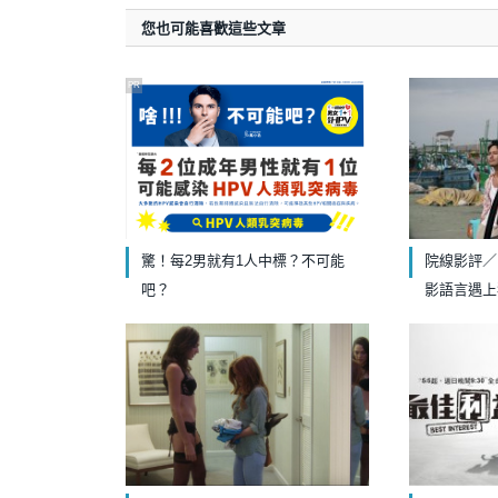
您也可能喜歡這些文章
PR
驚！每2男就有1人中標？不可能
院線影評／
吧？
影語言遇上
精美卻只剩