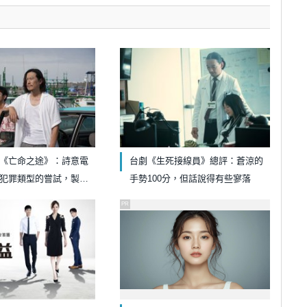
《亡命之途》：詩意電
台劇《生死接線員》總評：蒼涼的
犯罪類型的嘗試，製作
手勢100分，但話說得有些寥落
空殼
PR