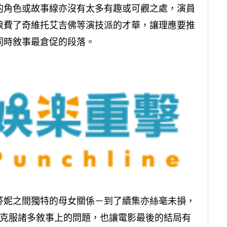
的角色或故事線亦沒有太多有趣或可觀之處，演員
浪費了奇維托艾吉佛等演技派的才華，讓理應要推
同時敘事最倉促的段落。
芬妮之間獨特的母女關係－到了續集亦絲毫未損，
》克服諸多敘事上的問題，也讓電影最後的結局有