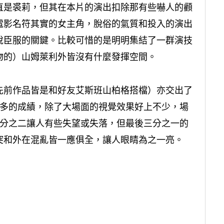
直是裘莉，但其在本片的演出扣除那有些嚇人的顴
電影名符其實的女主角，脫俗的氣質和投入的演出
悅臣服的關鍵。比較可惜的是明明集結了一群演技
物的）山姆萊利外皆沒有什麼發揮空間。
先前作品皆是和好友艾斯班山柏格搭檔）亦交出了
太多的成績，除了大場面的視覺效果好上不少，場
三分之二讓人有些失望或失落，但最後三分之一的
突和外在混亂皆一應俱全，讓人眼睛為之一亮。