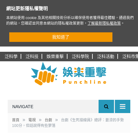
網站更新隱私權聲明
本網站使用 cookie 及其他相關技術分析以確保使用者獲得最佳體驗，通過我們
的網站，您確認並同意本網站的隱私權政策更新，
了解最新隱私權政策
。
我知道了
泛科學
泛科技
娛樂重擊
泛科學院
泛科活動
泛科市
NAVIGATE
»
»
»
首頁
電視
台劇
台劇《生死接線員》總評：蒼涼的手勢
100分，但話說得有些寥落