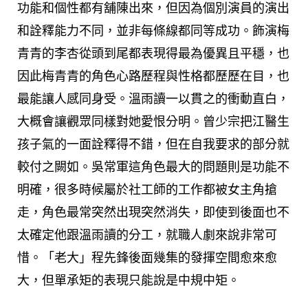
功能和個性都有舖陳出來，但因為個別演員的演出
和詮釋能力不同，並非每條線都同等成功。飾演梅
青青的李杏從頭到尾都表現得最為優異且平穩，也
因此梅青青的角色心路歷程與性格都歷歷在目，也
最能讓人感同身受。溫雨讀一以貫之的衝動直白，
大概會讓觀眾同樣對她愛恨分明。曾少宗把江醫生
孩子氣的一面詮釋得不錯，但在自我要求的部分就
較付之闕如。吳常軍這角色最大的問題則是功能不
明確，很多時候屬於社工師的工作都被女主角搶
走，角色最常突然出現突然消失，即使到後面也不
太確定他跟溫雨讀的分工，就職人劇來說非常可
惜。「老大」程先鋒後面幾集的發揮空間愈來愈
大，但單承矩的表現只能說是中規中矩。