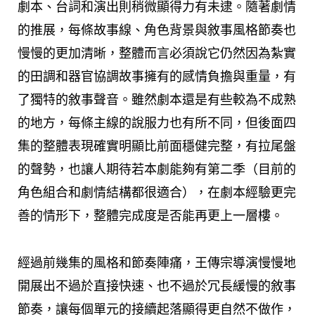
劇本、台詞和演出則稍微顯得力有未逮。隨著劇情
的推展，每條故事線、角色背景與敘事風格節奏也
慢慢的更加清晰，整體而言必須說它仍然因為紮實
的田調和器官協調故事擁有的感情負擔與重量，有
了獨特的敘事聲音。雖然劇本還是有些較為不成熟
的地方，每條主線的說服力也有所不同，但後面四
集的整體表現確實明顯比前面穩健完整，有拉尾盤
的聲勢，也讓人期待若本劇能夠有第二季（目前的
角色組合和劇情結構都很適合），在劇本經驗更完
善的情形下，整體完成度是否能再更上一層樓。
經過前幾集的風格和節奏陣痛，王傳宗導演慢慢地
開展出不過於直接快速、也不過於冗長緩慢的敘事
節奏，讓每個單元的接續起落顯得更自然不做作，