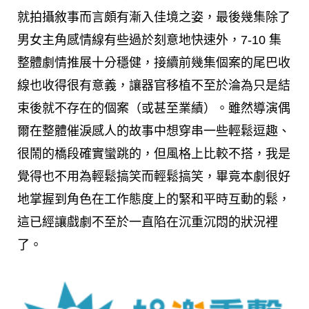
就拍攝敘事而言頗有漸入佳境之姿，最後幾集除了
男女主角感情線有些過於刻意地快速外，7-10 集
整體劇情推展十分穩健，接續前幾集個案的尾巴收
線也收得很有意義，讓器官移植不至於淪為只是結
束後就不存在的個案（或甚至業績）。雖然導演偶
爾在整體催淚感人的故事中想穿串一些輕鬆逗趣、
很鬧的橋段確實蠻跳的，但風格上比較不搭，我是
覺得也不用為輕鬆搞笑而輕鬆搞笑，畢竟本劇很好
地掌握到角色在工作態度上的緊和平時互動的鬆，
這已經讓戲劇不至於一直陷在沉重沉悶的狀況裡
了。