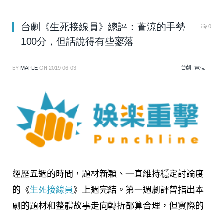
台劇《生死接線員》總評：蒼涼的手勢
0
100分，但話說得有些寥落
BY
MAPLE
ON
2019-06-03
台劇
,
電視
經歷五週的時間，題材新穎、一直維持穩定討論度
的《
生死接線員
》上週完結。第一週劇評曾指出本
劇的題材和整體故事走向轉折都算合理，但實際的