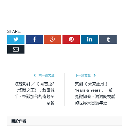
SHARE.
Twitter
Facebook
Google+
Pinterest
LinkedIn
Tumblr
Email
前一篇文章
下一篇文章
院線影評／《 哥吉拉2
英劇《 未來歲月 》
:怪獸之王》：敘事減
Years & Years：一部
半、怪獸加倍的奇觀全
見微知著、濃濃既視感
家餐
的世界末日編年史
關於作者