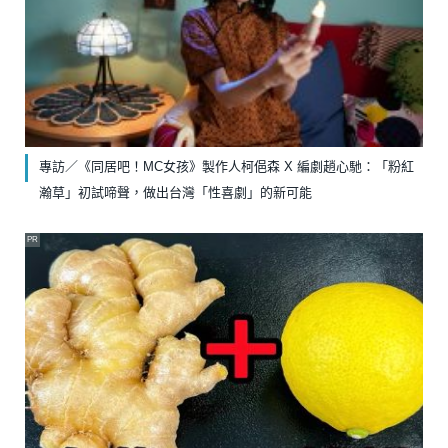
專訪／《同居吧！MC女孩》製作人柯俋森 X 編劇趙心馳：「粉紅
瀚草」初試啼聲，做出台灣「性喜劇」的新可能
PR