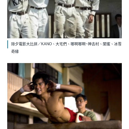
除夕電影大比拼／KANO、大宅們、哪啊哪啊~神去村、閨蜜、冰雪
奇緣