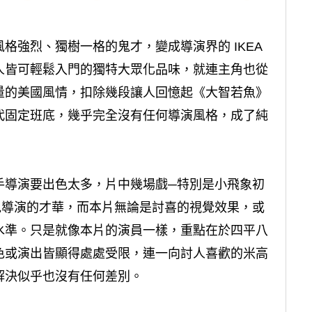
格強烈、獨樹一格的鬼才，變成導演界的 IKEA
人皆可輕鬆入門的獨特大眾化品味，就連主角也從
量的美國風情，扣除幾段讓人回憶起《大智若魚》
代固定班底，幾乎完全沒有任何導演風格，成了純
手導演要出色太多，片中幾場戲─特別是小飛象初
見導演的才華，而本片無論是討喜的視覺效果，或
水準。只是就像本片的演員一樣，重點在於四平八
色或演出皆顯得處處受限，連一向討人喜歡的米高
解決似乎也沒有任何差別。