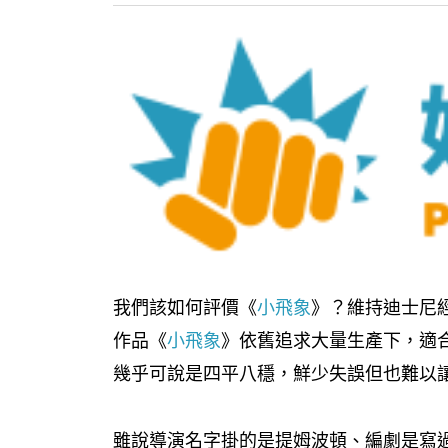
我們該如何評價《
小飛象
》？維持迪士尼
作品《
小飛象
》依舊追求大量生產下，適
幾乎可說是四平八穩，鮮少失誤但也難以
雖說導演名字掛的是提姆波頓、編劇是寫