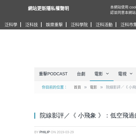
本網站使用 c
網站更新隱私權聲明
認並同意本網站
泛科學
泛科技
娛樂重擊
泛科學院
泛科活動
泛科市
重擊PODCAST
台劇
電影
電視
»
»
你目前的位置：
首頁
電影
院線影評／《 小
院線影評／《 小飛象 》：低空飛
BY
PHILIP
ON
2019-03-29