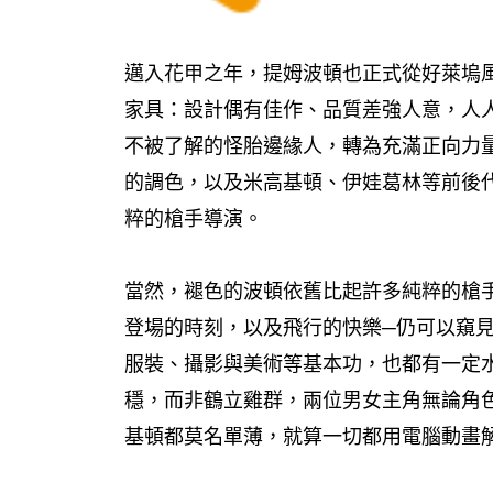
邁入花甲之年，提姆波頓也正式從好萊塢風
家具：設計偶有佳作、品質差強人意，人
不被了解的怪胎邊緣人，轉為充滿正向力
的調色，以及米高基頓、伊娃葛林等前後
粹的槍手導演。
當然，褪色的波頓依舊比起許多純粹的槍
登場的時刻，以及飛行的快樂─仍可以窺
服裝、攝影與美術等基本功，也都有一定
穩，而非鶴立雞群，兩位男女主角無論角
基頓都莫名單薄，就算一切都用電腦動畫