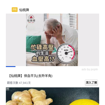
仙桃牌
PR
ads by popIn
【仙桃牌】保血平丸(去羚羊角)
深入了解
觀看次數 47,953次
PR