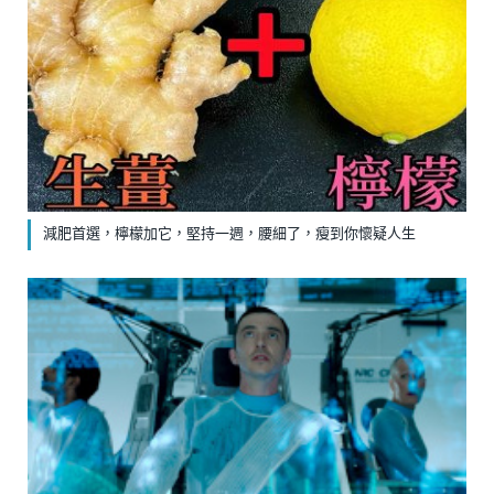
減肥首選，檸檬加它，堅持一週，腰細了，瘦到你懷疑人生