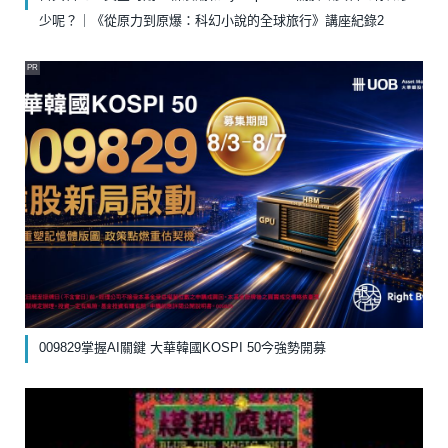
少呢？｜《從原力到原爆：科幻小說的全球旅行》講座紀錄2
PR
009829掌握AI關鍵 大華韓國KOSPI 50今強勢開募