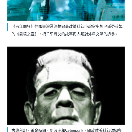
《百年癲狂》怪咖導演喬治帕爾菲改編科幻小說家史坦尼斯勞萊姆
的《異境之音》，把千里尋父的故事與人類對外星文明的追尋，做
出精彩對照
古典科幻、黃金時期、新浪潮和Cyberpunk，關於歐美科幻你知多