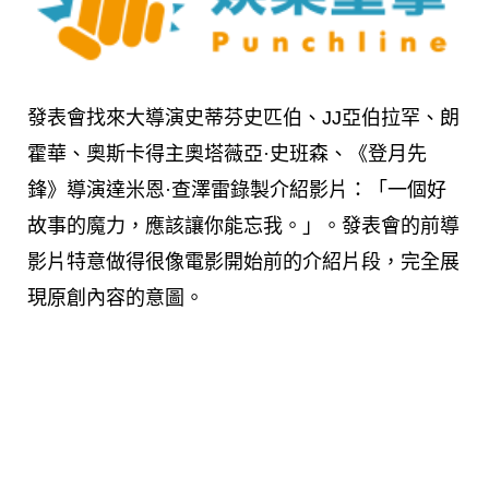
發表會找來大導演史蒂芬史匹伯、JJ亞伯拉罕、朗
霍華、奧斯卡得主奧塔薇亞·史班森、《登月先
鋒》導演達米恩·查澤雷錄製介紹影片：「一個好
故事的魔力，應該讓你能忘我。」。發表會的前導
影片特意做得很像電影開始前的介紹片段，完全展
現原創內容的意圖。