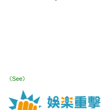
《See》