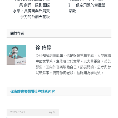
一集 劇評：達到國際
》：低空飛過的量產闔
水準，具備商業外銷競
家歡
爭力的台劇天花板
關於作者
徐 佑德
泛科知識副總編輯，也是娛樂重擊主編。大學就讀
中國文學系，主修現當代文學。以大量電影，英美
影集，國內外音樂填飽自己。熱衷閱讀、思考與嘗
試新鮮事。偶爾作風老派，被歸類為學院派。
你應該也會想看這些精彩內容
2023-07-21
0