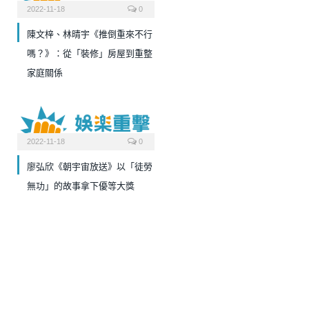
2022-11-18
0
陳文梓、林晴宇《推倒重來不行
嗎？》：從「裝修」房屋到重整
家庭關係
2022-11-18
0
廖弘欣《朝宇宙放送》以「徒勞
無功」的故事拿下優等大獎