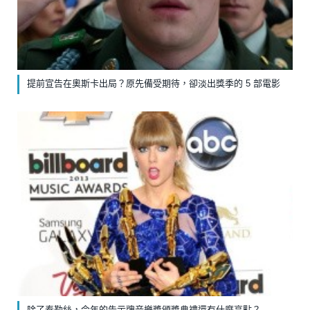
提前宣告在奧斯卡出局？原先備受期待，卻淡出獎季的 5 部電影
除了泰勒絲，今年的告示牌音樂獎頒獎典禮還有什麼亮點？