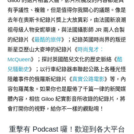
Giloo 的選片相當大膽，影片所觸及的內容都是具
有爭議性、複雜，但是值得你我關心的議題。像是
去年在奧斯卡紀錄片獎上大放異彩，由法國新浪潮
祖母級人物安妮華達，與法國攝影師 JR 兩人合製
的紀錄片《
最酷的旅伴
》；紀錄英國時尚界的叛逆
新星亞歷山大麥坤的紀錄片《
時尚鬼才：
McQueen
》；探討英國酷兒文化的歷史脈絡《
酷
兒騷動史
》；以行車紀錄器串聯起公路上各種光怪
陸離事件的俄羅斯紀錄片《
真實公路電影
》等，內
容包羅萬象。如果你也是厭倦了千篇一律的新聞媒
體內容，相信 Giloo 紀實影音所收錄的紀錄片，將
會打開你的視野，給你不一樣的觀點唷！
重擊有 Podcast 囉！歡迎到各大平台