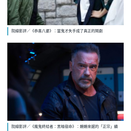
院線影評／《恭喜八婆》：當鬼才失手成了真正的鬧劇
院線影評／《魔鬼終結者：黑暗宿命》：姍姍來遲的「正宗」續