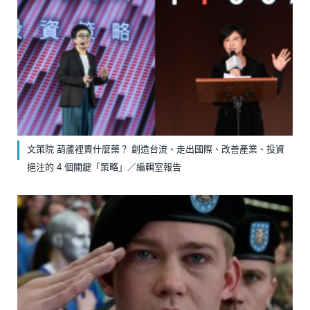
文策院 葫蘆裡賣什麼藥？ 創造台流、走出國際、改善產業、投資
挹注的 4 個關鍵「策略」／編輯室報告