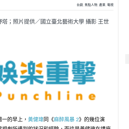
台劇
,
焦點人物
,
產業
,
電視
野塔；
照片提供／國立臺北藝術大學 攝影 王世
週一的早上，
黃健瑋
同《
麻醉風暴 2
》的幾位演
電視劇所遇到的狀況和經驗，而這是黃健瑋在講座