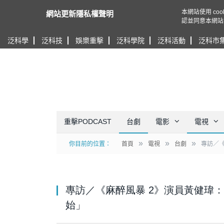
本網站使用 c
網站更新隱私權聲明
認並同意本網站
泛科學
泛科技
娛樂重擊
泛科學院
泛科活動
泛科市
重擊PODCAST
台劇
電影
電視
»
»
»
你目前的位置：
首頁
電視
台劇
專訪／
專訪／《麻醉風暴 2》演員黃健瑋
始」