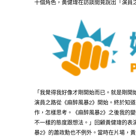
十個角色，黃健瑋在訪談間竟說出「演員之
「我覺得我好像才剛開始而已。就是剛開
演員之路從《麻醉風暴2》開始。終於知
作，怎樣思考。《麻醉風暴2》之後我的
不一樣的態度跟想法。」回顧黃健瑋的表
暴2》的蕭政勳也不例外。當時在片場，