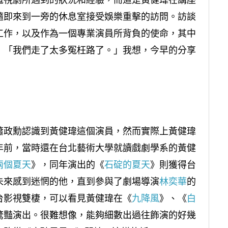
隨即來到一旁的休息室接受娛樂重擊的訪問。訪談
工作，以及作為一個專業演員所背負的使命，其中
，「我們走了太多冤枉路了。」我想，今早的分享
蕭政勳認識到黃健瑋這個演員，然而實際上黃健瑋
年前，當時還在台北藝術大學就讀戲劇學系的黃健
兩個夏天
》，同年演出的《
石碇的夏天
》則獲得台
未來感到迷惘的他，直到參與了劇場導演
林奕華
的
台影視雙棲，可以看見黃健瑋在《
九降風
》、《
白
驚豔演出。很難想像，能夠細數出過往飾演的好幾