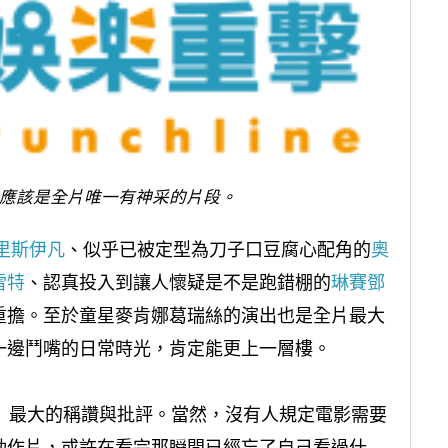
，應該是全片唯一有神采的片段。
里斯伊凡
、似乎已被定型為刀子口豆腐心配角的
奧
雷特
、認真投入到讓人懷疑是不是跑錯棚的
琳賽鄧
重擔。至於童星麥肯娜葛瑞絲的演出也是全片最大
一邊鬥嘴的日常時光，肯定能更上一層樓。
物》最大的稱讚與批評。當然，沒有人規定電影需要