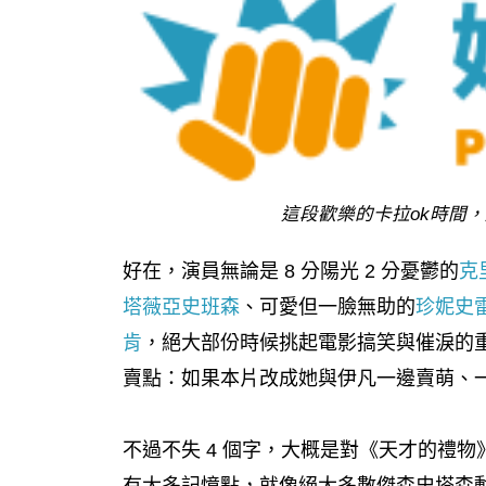
這段歡樂的卡拉ok時間
好在，演員無論是 8 分陽光 2 分憂鬱的
克
塔薇亞史班森
、可愛但一臉無助的
珍妮史
肯
，絕大部份時候挑起電影搞笑與催淚的
賣點：如果本片改成她與伊凡一邊賣萌、
不過不失 4 個字，大概是對《天才的禮