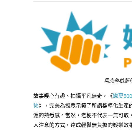
馬克偉柏新
故事暖心有趣、拍攝平凡無奇，《
戀夏50
物
》，完美為觀眾示範了所謂標準化生產
濃的熟悉感。當然，老梗不代表一無可取，
人注意的方式，達成輕鬆無負擔的娛樂效