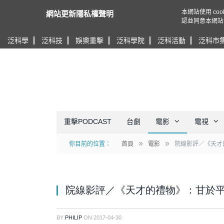
本網站使用 c
網站更新隱私權聲明
認並同意本網站
泛科學
泛科技
娛樂重擊
泛科學院
泛科活動
泛科市
重擊PODCAST
台劇
電影
電視
»
»
你目前的位置：
首頁
電影
院線影評／《天才
院線影評／《天才的禮物》：甘於
BY
PHILIP
ON
2017-04-30