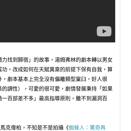
潛力找到歸宿」的故事，湯姆弗林的劇本轉以男女
成功，改成如何在天賦異稟的前提下保有自我，算
外，劇本基本上完全沒有偏離類型窠臼，好人很
美的調性），可愛的很可愛，劇情發展秉持「如果
過一百部差不多」最高指導原則，雖不到漏洞百
的馬克偉柏，不知是不是拍攝《
蜘蛛人：驚奇再